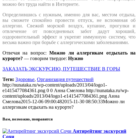
можно без труда найти в Интернете.
Определившись с нужным, именно для вас, местом отдыха,
вы сможете спокойно провести отпуск, не вспоминая об
аллергии. Свежий морской воздух, купание, прогулки и
отвлечение от повседневных забот дадут хороший,
оздоровительный эффект и укрепят иммунную систему, что
весьма важно при борьбе с аллергическими заболеваниями.
Отвечая на вопрос:
Можно ли аллергикам отдыхать на
курорте?
— говорим твердое:
Нужно
ЗАКАЗАТЬ ЭКСКУРСИЮ, ПУТЕШЕСТВИЕ В ГОРЫ
Теги:
Здоровье
,
Организация путешествий
http://nunataka.ru/wp-content/uploads/2013/04/logo1-
e1415477084361.png
0
0
Анна Смелова
http://nunataka.ru/wp-
content/uploads/2013/04/logo1-e1415477084361.png
Анна
Смелова
2015-12-06 09:00:48
2015-11-30 08:50:33
Можно ли
аллергикам отдыхать на курорте?
Вам, возможно, понравится
Антирейтинг экскурсий
Сочи