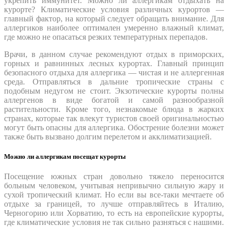
укрепить иммунитет. Можно ли аллергикам отдыхать на
курорте? Климатические условия различных курортов —
главный фактор, на который следует обращать внимание. Для
аллергиков наиболее оптимален умеренно влажный климат,
где можно не опасаться резких температурных перепадов.
Врачи, в данном случае рекомендуют отдых в приморских,
горных и равнинных лесных курортах. Главный принцип
безопасного отдыха для аллергика — чистая и не аллергенная
среда. Отправляться в дальние тропические страны с
подобным недугом не стоит. Экзотические курорты полны
аллергенов в виде богатой и самой разнообразной
растительности. Кроме того, незнакомые блюда в жарких
странах, которые так влекут туристов своей оригинальностью
могут быть опасны для аллергика. Обострение болезни может
также быть вызвано долгим перелетом и акклиматизацией.
Можно ли аллергикам посещат курорты
Посещение южных стран довольно тяжело переносится
больным человеком, учитывая непривычно сильную жару и
сухой тропический климат. Но если вы все-таки мечтаете об
отдыхе за границей, то лучше отправляйтесь в Италию,
Черногорию или Хорватию, то есть на европейские курорты,
где климатические условия не так сильно разняться с нашими.