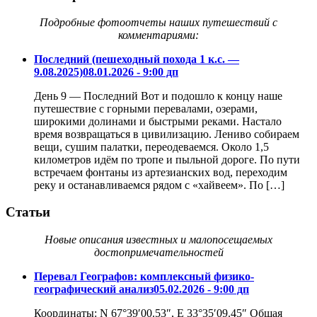
Подробные фотоотчеты наших путешествий с
комментариями:
Последний (пешеходный похода 1 к.с. —
9.08.2025)
08.01.2026 - 9:00 дп
День 9 — Последний Вот и подошло к концу наше
путешествие с горными перевалами, озерами,
широкими долинами и быстрыми реками. Настало
время возвращаться в цивилизацию. Лениво собираем
вещи, сушим палатки, переодеваемся. Около 1,5
километров идём по тропе и пыльной дороге. По пути
встречаем фонтаны из артезианских вод, переходим
реку и останавливаемся рядом с «хайвеем». По […]
Статьи
Новые описания известных и малопосещаемых
достопримечательностей
Перевал Географов: комплексный физико-
географический анализ
05.02.2026 - 9:00 дп
Координаты: N 67°39′00.53″, Е 33°35′09.45″ Общая