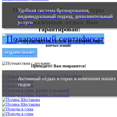
Походы в горы. Активные туры
Удобная система бронирования,
индивидуальный подход, дополнительный
Великолепный отдых Вам
услуги
гарантирован!
Сотни маршрутов, тысячи фотографий, море
впечатлений!
ПОДАРИ СКАЗКУ
Приходите! Вам понравится!
Осень. Поляна Юбилейная
Активный отдых в горах в компании наших
гидов