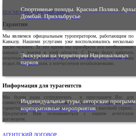
Спортивные походы. Красная Поляна. Архы
ПОСМОТРЕТЬ РАСПИСАНИЕ
Домбай. Приэльбрусье
Гарантии
Мы являемся официальным туроператором, работающим по
Кавказу. Нашими услугами уже воспользовались несколько
тысяч человек. За это время мы приобрели все необходимые
навыки и знания в этой области. С Вами будут работать
Экскурсии на территории Национальных
опытные инструкторы и проводники для того, чтобы Ваш
парков
отдых был приятным, а впечатления незабываемыми.
Информация для турагентств
Мы будем рады сотрудничать и приглашаем Вас для
Индивидуальные туры, авторские программ
совместной работы в области активного туризма. Мы
корпоративные мероприятия
гарантируем качество выполненных услуг и высокий сервис.
Предлагаем Вам познакомиться с нашим агентским
договором.
АГЕНТСКИЙ ДОГОВОР