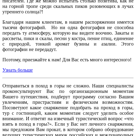
писателей. Где же можно испытать столько позитива, как не
на горной тропе среди скальных пиков розовеющих в лучах
утреннего солнца?!
Благодаря нашим клиентам, в нашем распоряжении имеется
тысячи фотографий. Но ни одна фотография не способна
передать ту атмосферу, которую вы видите воочию. Закаты и
рассветы, пики и скалы, песни у костра, пение птиц, единение
с природой, тонкий аромат бузины и азалии. Этого
фотографии не передадут.
Поэтому, приезжайте к нам! Для Вас есть много интересного!
Узнать больше
Отправиться в поход в горы не сложно. Наши специалисты
проконсультируют Вас по организационным моментам
Вашего путешествия, подберут программу согласно Вашим
увлечениям, пристрастиям и физическим возможностям.
Посоветуют какое снаряжение подобрать на проход в горы,
тур с гостиницей, каким моментам следует уделить особое
внимание. И ответят на извечный туристический вопрос «что
взять в поход в горы?». Если у Вас нет личного снаряжения,
мы предложим Вам прокат, в котором собрано оборудование
ведущих туристических марок российских и международных