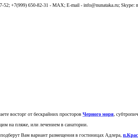
7-52; +7(999) 650-82-31 - MAX; E-mail - info@nunataka.ru; Skype: n
таете восторг от бескрайних просторов
Черного моря
, субтропи
щим на пляже, или лечением в санатории.
подберут Вам вариант размещения в гостиницах Адлера,
п.Кра