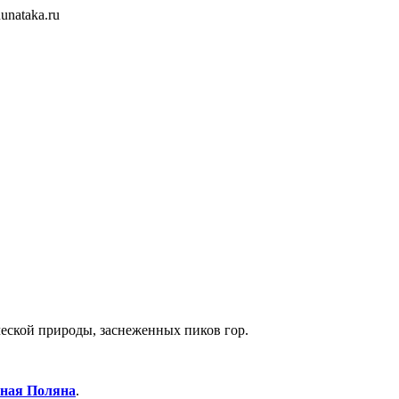
unataka.ru
ческой природы, заснеженных пиков гор.
сная Поляна
.