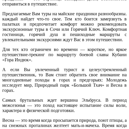
отправиться в путешествие.
Предлагаемые Вам туры на майские праздники разнообразны.
каждый найдет что-то свое. Тем кто боится замерзнуть в
палатках и предпочитает комфорт можно рекомендовать
экскурсионные туры в Сочи или Горячий Ключ. Комфортная
гостиницв, горячий душ и пешиходные маршруты с
увлекательными экскурсиями ждут Вас в этом путешествии.
Для тех кто ограничен во времени — короткое, но яркое
путешествие-трекинг по маршруту боевой славы Кубани
«Гора Индюк».
А если Вы увлеченный турист и целеустремленный
путешественник, то Вам стоит обратить свое внимание на
многодневные походы в горах и предгорьях: Молодежь
исследует мир, Природный парк «Большой Тхач» и Весна в
горах.
Самых брутальных ждет вершина Эльбруса. В период
межсезонья — это поход настоящее испытание силы воли,
характера и физической подготовки.
Весна — это время когда просыпается природа, поют птицы, а
на снежных проталинах желтеет мать-и-мачеха. Время когда