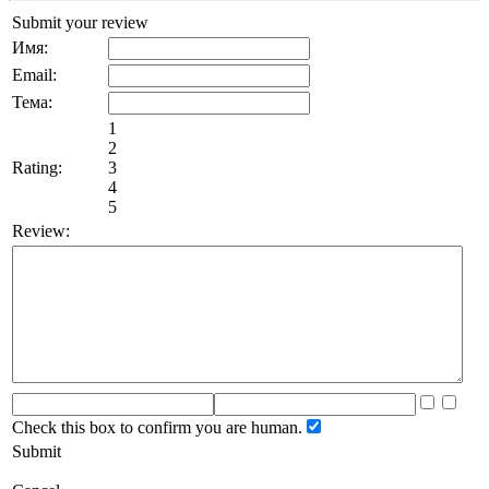
Submit your review
Имя:
Email:
Тема:
1
2
Rating:
3
4
5
Review:
Check this box to confirm you are human.
Submit