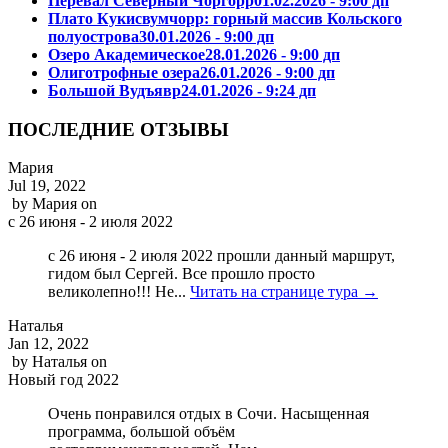
Перевал Северный Чоргорр
01.02.2026 - 9:00 дп
Плато Кукисвумчорр: горный массив Кольского
полуострова
30.01.2026 - 9:00 дп
Озеро Академическое
28.01.2026 - 9:00 дп
Олиготрофные озера
26.01.2026 - 9:00 дп
Большой Вудъявр
24.01.2026 - 9:24 дп
ПОСЛЕДНИЕ ОТЗЫВЫ
Мария
Jul 19, 2022
by
Мария
on
с 26 июня - 2 июля 2022
с 26 июня - 2 июля 2022 прошли данный маршрут,
гидом был Сергей. Все прошло просто
великолепно!!! Не...
Читать на странице тура →
Наталья
Jan 12, 2022
by
Наталья
on
Новый год 2022
Очень понравился отдых в Сочи. Насыщенная
программа, большой объём