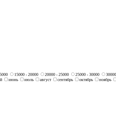
15000
15000 - 20000
20000 - 25000
25000 - 30000
30000
ай
июнь
июль
август
сентябрь
октябрь
ноябрь