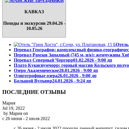
КАВКАЗ
Походы и экскурсии 29.04.26 -
10.05.26
Отель
Перевал Географов: комплексный физико-географичес
Перевал Рамзая Западный (745 м, н/к): жемчужина Хи
Перевал Северный Чоргорр
01.02.2026 - 9:00 дп
Плато Кукисвумчорр: горный массив Кольского полу
Озеро Академическое
28.01.2026 - 9:00 дп
Олиготрофные озера
26.01.2026 - 9:00 дп
Большой Вудъявр
24.01.2026 - 9:24 дп
ПОСЛЕДНИЕ ОТЗЫВЫ
Мария
Jul 19, 2022
by
Мария
on
с 26 июня - 2 июля 2022
с 26 июня - 2 июля 2022 прошли данный маршрут, гидом 