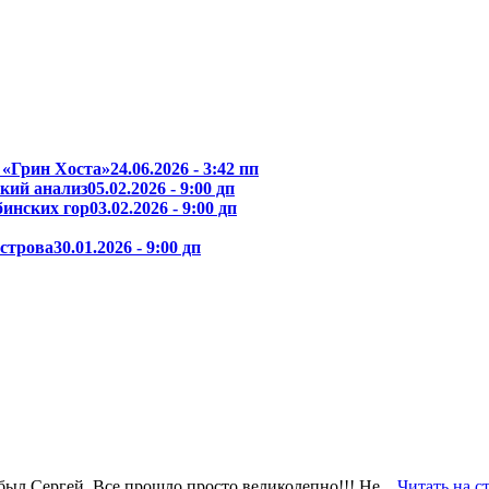
 «Грин Хоста»
24.06.2026 - 3:42 пп
кий анализ
05.02.2026 - 9:00 дп
бинских гор
03.02.2026 - 9:00 дп
острова
30.01.2026 - 9:00 дп
был Сергей. Все прошло просто великолепно!!! Не...
Читать на с