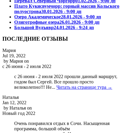
Перевал Северный Чоргорр
01.02.2026 - 9:00 дп
Плато Кукисвумчорр: горный массив Кольского
полуострова
30.01.2026 - 9:00 дп
Озеро Академическое
28.01.2026 - 9:00 дп
Олиготрофные озера
26.01.2026 - 9:00 дп
Большой Вудъявр
24.01.2026 - 9:24 дп
ПОСЛЕДНИЕ ОТЗЫВЫ
Мария
Jul 19, 2022
by
Мария
on
с 26 июня - 2 июля 2022
с 26 июня - 2 июля 2022 прошли данный маршрут,
гидом был Сергей. Все прошло просто
великолепно!!! Не...
Читать на странице тура →
Наталья
Jan 12, 2022
by
Наталья
on
Новый год 2022
Очень понравился отдых в Сочи. Насыщенная
программа, большой объём