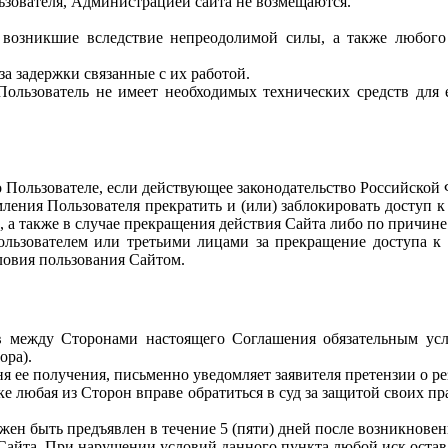
зователя, Администрацией сайта не возмещаются.
, возникшие вследствие непреодолимой силы, а также любог
за задержки связанные с их работой.
Пользователь не имеет необходимых технических средств для е
 Пользователе, если действующее законодательство Российской 
мления Пользователя прекратить и (или) заблокировать доступ 
 а также в случае прекращения действия Сайта либо по причин
Пользователем или третьими лицами за прекращение доступа 
ловия пользования Сайтом.
в между Сторонами настоящего Соглашения обязательным усл
ора).
ня ее получения, письменно уведомляет заявителя претензии о ре
ке любая из Сторон вправе обратиться в суд за защитой своих п
жен быть предъявлен в течение 5 (пяти) дней после возникновен
Сайта. При нарушении условий данного пункта любой иск оставл