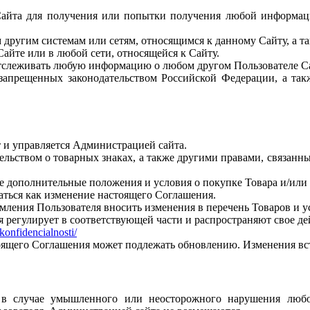
Сайта для получения или попытки получения любой информац
другим системам или сетям, относящимся к данному Сайту, а т
Сайте или в любой сети, относящейся к Сайту.
 отслеживать любую информацию о любом другом Пользователе С
 запрещенных законодательством Российской Федерации, а так
т и управляется Администрацией сайта.
ельством о товарных знаках, а также другими правами, связанны
се дополнительные положения и условия о покупке Товара и/или 
аться как изменение настоящего Соглашения.
мления Пользователя вносить изменения в перечень Товаров и ус
я регулирует в соответствующей части и распространяют свое д
-konfidencialnosti/
стоящего Соглашения может подлежать обновлению. Изменения вс
 в случае умышленного или неосторожного нарушения любо