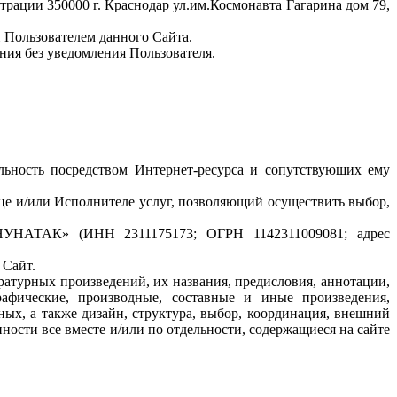
трации 350000 г. Краснодар ул.им.Космонавта Гагарина дом 79,
и Пользователем данного Сайта.
ения без уведомления Пользователя.
тельность посредством Интернет-ресурса и сопутствующих ему
вце и/или Исполнителе услуг, позволяющий осуществить выбор,
«НУНАТАК» (ИНН 2311175173; ОГРН 1142311009081; адрес
 Сайт.
ратурных произведений, их названия, предисловия, аннотации,
рафические, производные, составные и иные произведения,
ых, а также дизайн, структура, выбор, координация, внешний
ности все вместе и/или по отдельности, содержащиеся на сайте