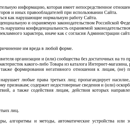
ительную информацию, которая имеет непосредственное отношен
торов и иных правообладателей при использовании Сайта.
аться как нарушающие нормальную работу Сайта.
фиденциальную и охраняемую законодательством Российской Фе
 быть нарушена конфиденциальность охраняемой законодательст
рекламного характера, иначе как с согласия Администрации сайт
ричинение им вреда в любой форме.
вителя организации и (или) сообщества без достаточных на то пр
рактеристик какого-либо Товара из каталога Интернет-магазина,
а также формирования негативного отношения к лицам, (не)
, нарушает любые права третьих лиц; пропагандирует насилие
му признакам; содержит недостоверные сведения и (или) оскорбл
вий, а также содействия лицам, действия которых направл
тьих лиц.
уры, алгоритмы и методы, автоматические устройства или э