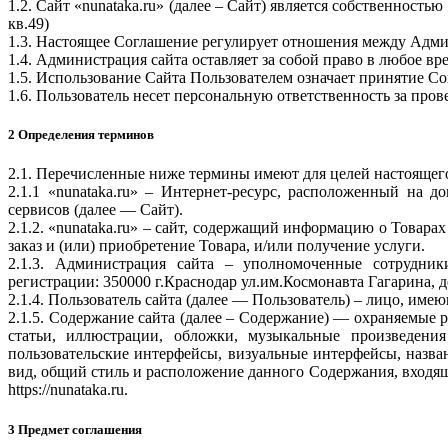
1.2. Сайт «nunataka.ru» (далее – Сайт) является собственнос
кв.49)
1.3. Настоящее Соглашение регулирует отношения между Адми
1.4. Администрация сайта оставляет за собой право в любое в
1.5. Использование Сайта Пользователем означает принятие С
1.6. Пользователь несет персональную ответственность за про
2 Определения терминов
2.1. Перечисленные ниже термины имеют для целей настоящег
2.1.1 «nunataka.ru» – Интернет-ресурс, расположенный на д
сервисов (далее — Сайт).
2.1.2. «nunataka.ru» – сайт, содержащий информацию о Товар
заказ и (или) приобретение Товара, и/или получение услуги.
2.1.3. Администрация сайта – уполномоченные сотрудн
регистрации: 350000 г.Краснодар ул.им.Космонавта Гагарина, до
2.1.4. Пользователь сайта (далее — Пользователь) – лицо, име
2.1.5. Содержание сайта (далее – Содержание) — охраняемые 
статьи, иллюстрации, обложки, музыкальные произведения
пользовательские интерфейсы, визуальные интерфейсы, назва
вид, общий стиль и расположение данного Содержания, входяще
https://nunataka.ru.
3 Предмет соглашения