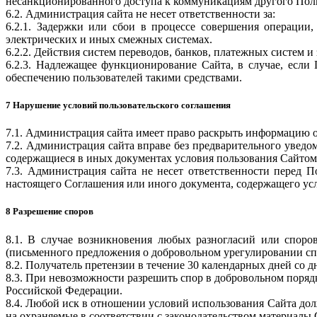
несанкционированного доступа к коммуникациям другого Поль
6.2. Администрация сайта не несет ответственности за:
6.2.1. Задержки или сбои в процессе совершения операции
электрических и иных смежных системах.
6.2.2. Действия систем переводов, банков, платежных систем и 
6.2.3. Надлежащее функционирование Сайта, в случае, если 
обеспечению пользователей такими средствами.
7 Нарушение условий пользовательского соглашения
7.1. Администрация сайта имеет право раскрыть информацию о
7.2. Администрация сайта вправе без предварительного уведо
содержащиеся в иных документах условия пользования Сайтом,
7.3. Администрация сайта не несет ответственности перед 
настоящего Соглашения или иного документа, содержащего ус
8 Разрешение споров
8.1. В случае возникновения любых разногласий или споро
(письменного предложения о добровольном урегулировании сп
8.2. Получатель претензии в течение 30 календарных дней со д
8.3. При невозможности разрешить спор в добровольном поряд
Российской Федерации.
8.4. Любой иск в отношении условий использования Сайта дол
на охраняемые в соответствии с законодательством материалы 