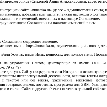
тью физического лица (Смеловой Анны Александровны, адрес регис
нистрацией сайта «
nunataka.
ru
» (далее – Администрация сайта) 
ремя изменять, добавлять или удалять пункты настоящего Соглаш
оглашения и изменений, внесенных в настоящее Соглашение.
верку настоящего Соглашения на наличие изменений в нем.
о Соглашения следующее значение:
оменном имени https://nunataka.ru, осуществляющий свою дея
ах и/или Услугах и/или Иных ценностях для пользователя, Прода
ики на управления Сайтом, действующие от имени ООО 
м. 79 кв.49) .
ющее доступ к Сайту, посредством сети Интернет и использующее
результаты интеллектуальной деятельности, включая тексты лите
 с текстом или без текста, графические, текстовые, фотог
ния товарных знаков, логотипы, программы для ЭВМ, базы данн
го в состав Сайта и другие объекты интеллектуальной собствен