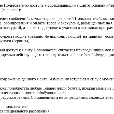
ие Пользователю доступа к содержащимся на Сайте Товарам и/и
 (сервисов):
ния сообщений, комментариев, рецензий Пользователей, выстав
, бронирования и оплаты туров и экскурсий, размещенных на С
и экскурсий, а так же подготовке к участию в активных програм
е существующие (реально функционирующие) на данный моме
слуги (сервисы).
учая доступ к Сайту Пользователь считается присоединившимся 
я нормами действующего законодательства Российской Федерации
ь содержание данного Сайта. Изменения вступают в силу с моме
акже приобретать любые Товары и/или Услуги, предлагаемые на 
 электронной почте: info@nunataka.ru
, предусмотренных Соглашением и не запрещенных законодатель
 о пользователе.
ез специального разрешения.