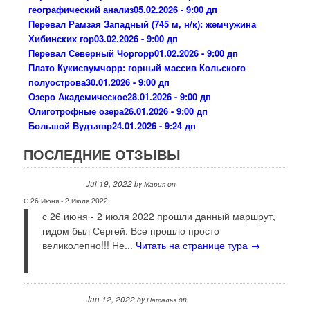
географический анализ
05.02.2026 - 9:00 дп
Перевал Рамзая Западный (745 м, н/к): жемчужина
Хибинских гор
03.02.2026 - 9:00 дп
Перевал Северный Чоргорр
01.02.2026 - 9:00 дп
Плато Кукисвумчорр: горный массив Кольского
полуострова
30.01.2026 - 9:00 дп
Озеро Академическое
28.01.2026 - 9:00 дп
Олиготрофные озера
26.01.2026 - 9:00 дп
Большой Вудъявр
24.01.2026 - 9:24 дп
ПОСЛЕДНИЕ ОТЗЫВЫ
Jul 19, 2022
by
Мария
on
С 26 Июня - 2 Июля 2022
с 26 июня - 2 июля 2022 прошли данный маршрут,
гидом был Сергей. Все прошло просто
великолепно!!! Не...
Читать на странице тура →
Jan 12, 2022
by
Наталья
on