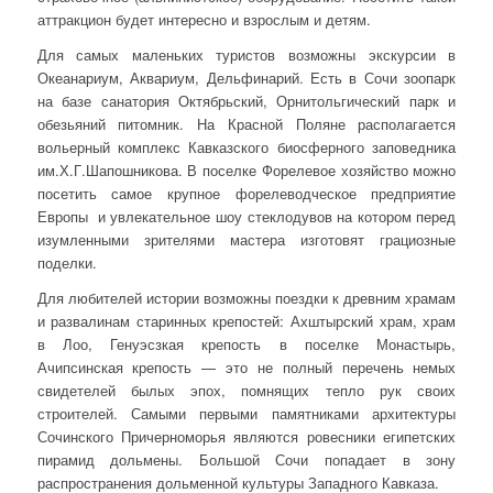
аттракцион будет интересно и взрослым и детям.
Для самых маленьких туристов возможны экскурсии в
Океанариум, Аквариум, Дельфинарий. Есть в Сочи зоопарк
на базе санатория Октябрьский, Орнитольгический парк и
обезьяний питомник. На Красной Поляне располагается
вольерный комплекс Кавказского биосферного заповедника
им.Х.Г.Шапошникова. В поселке Форелевое хозяйство можно
посетить самое крупное форелеводческое предприятие
Европы и увлекательное шоу стеклодувов на котором перед
изумленными зрителями мастера изготовят грациозные
поделки.
Для любителей истории возможны поездки к древним храмам
и развалинам старинных крепостей: Ахштырский храм, храм
в Лоо, Генуэсзкая крепость в поселке Монастырь,
Ачипсинская крепость — это не полный перечень немых
свидетелей былых эпох, помнящих тепло рук своих
строителей. Самыми первыми памятниками архитектуры
Сочинского Причерноморья являются ровесники египетских
пирамид дольмены. Большой Сочи попадает в зону
распространения дольменной культуры Западного Кавказа.