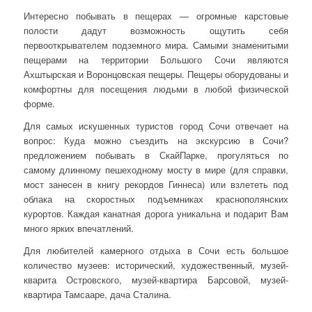
Интересно побывать в пещерах — огромные карстовые
полости дадут возможность ощутить себя
первооткрывателем подземного мира. Самыми знаменитыми
пещерами на территории Большого Сочи являются
Ахштырская и Воронцовская пещеры. Пещеры оборудованы и
комфортны для посещения людьми в любой физической
форме.
Для самых искушенных туристов город Сочи отвечает на
вопрос: Куда можно съездить на экскурсию в Сочи?
предложением побывать в СкайПарке, прогуляться по
самому длинному пешеходному мосту в мире (для справки,
мост занесен в книгу рекордов Гиннеса) или взлететь под
облака на скоростных подъемниках краснополянских
курортов. Каждая канатная дорога уникальна и подарит Вам
много ярких впечатлений.
Для любителей камерного отдыха в Сочи есть большое
количество музеев: исторический, художественный, музей-
кварита Островского, музей-квартира Барсовой, музей-
квартира Тамсааре, дача Сталина.