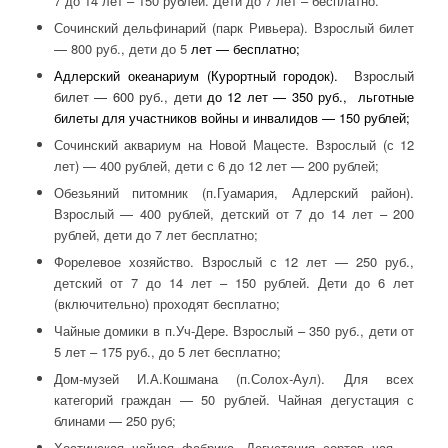
7 до 14 лет – 150 рублей. Дети до 7 лет – бесплатно.
Сочинский дельфинарий (парк Ривьера). Взрослый билет
— 800 руб., дети до 5
лет — бесплатно;
Адлерский океанариум (Курортный городок).
Взрослый
билет — 600 руб., дети
до 12 лет — 350 руб., льготные
билеты для участников войны и инвалидов — 150 рублей;
Сочинский аквариум на Новой Мацесте. Взрослый (с 12
лет) — 400 рублей, дети с 6 до 12 лет — 200 рублей;
Обезьяний питомник (п.Гуамария, Адлерский район).
Взрослый — 400 рублей, детский от 7 до 14 лет – 200
рублей, дети до 7 лет бесплатно;
Форелевое хозяйство. Взрослый с 12 лет — 250 руб.,
детский от 7 до 14 лет – 150 рублей. Дети до 6 лет
(включительно) проходят бесплатно;
Чайные домики в п.Уч-Дере. Взрослый – 350 руб., дети от
5 лет – 175 руб., до 5 лет бесплатно;
Дом-музей И.А.Кошмана (п.Солох-Аул). Для всех
категорий граждан — 50 рублей. Чайная дегустация с
блинами — 250 руб;
Хостинская чайная фабрика. Дегустация сортов чая —