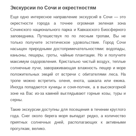
Экскурсии по Сочи и окрестностям
Еще одно интересное направление экскурсий в Сочи — это
окрестности города а точнее огромная зеленая зона
Сочинского национального парка и Кавказского Биосферного
заповедника. Путешествуя по по лесным тропам, Вы не
только получите эстетическое удовольствие. Город Сочи
насыщен природными достопримечательностями: водопады,
каньоны, пещеры, гроты, чайные плантации. Но и получите
максимум оздоровления. Кристально чистый воздух, теплые
солнечные лучи, завораживающая влажность пещер и море
положительных эмций от встречи с обитателями леса. На
тропе можно встретить оленя, енота, шакала или ежика.
Иногда попадаются куницы и соня-полчек, а в высокогорной
зоне на Вас из-за камней выглядывают горные козы, туры и
серны.
Такие экскурсии доступны для посещения в течении круглого
года. Снег около берега моря выпадат редко, а количество
приятных солнечных дней, располагающих к активными
прогулкам, велико.