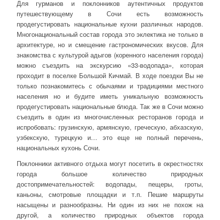
Для гурманов и поклонников аутентичных продуктов
путешествующему в Сочи есть возможность
продегустировать национальные кухни различных народов.
Многонациональный состав города это эклектика не только в
архитектуре, но и смещение гастрономических вкусов. Для
знакомства с культурой адыгов (коренного населения города)
можно съездить на экскурсию «33-водопада», которая
проходит в поселке Большой Кичмай. В ходе поездки Вы не
только познакомитесь с обычаями и традициями местного
населения но и будите иметь уникальную возможность
продегустировать национальные блюда. Так же в Сочи можно
съездить в один из многочисленных ресторанов города и
испробовать: грузинскую, армянскую, греческую, абхазскую,
узбекскую, турецкую и… это еще не полный перечень,
национальных кухонь Сочи.
Поклонники активного отдыха могут посетить в окрестностях
города большое количество природных
достопримечательностей: водопады, пещеры, гроты,
каньоны, смотровые площадки и т.п. Пешие маршруты
насыщены и разнообразны. Ни один из них не похож на
другой, а количество природных объектов города