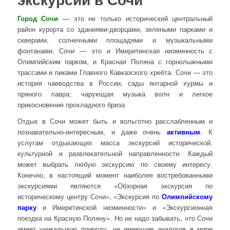
Город Сочи
— это не только исторический центральный
район курорта со зданиями-дворцами, зелеными парками и
скверами, солнечными площадями и музыкальными
фонтанами. Сочи — это и Имиритинская низменность с
Олимпийским парком, и Красная Поляна с горнолыжными
трассами и пиками Главного Кавказского хребта. Сочи — это
история чаеводства в России, сады янтарной хурмы и
пряного лавра; чарующая музыка волн и легкое
прикосновение прохладного бриза
Отдых в Сочи может быть и вольготно расслабленным и
познавательно-интересным, и даже очень
активным
. К
услугам отдыхающих масса экскурсий исторической,
культурной и развлекательной направленности. Каждый
может выбрать любую экскурсию по своему интересу.
Конечно, в настоящий момент наиболее востребованными
экскурсиями являются «Обзорная экскурсия по
историческому центру Сочи», «Экскурсия по
Олимпийскому
парку
и Имеретинской низменности» и «Экскурсионная
поездка на Красную Поляну». Но не надо забывать, что Сочи
имеет уникальную природу, не имеющие аналогов в мире