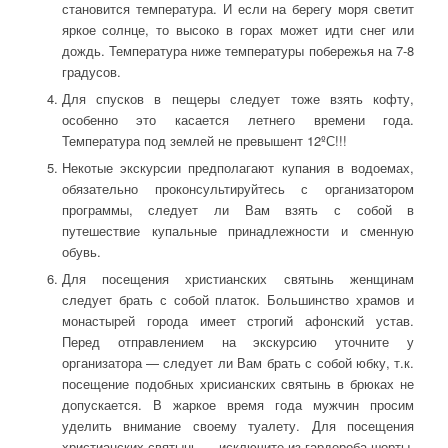
становится температура. И если на берегу моря светит
яркое солнце, то высоко в горах может идти снег или
дождь. Температура ниже температуры побережья на 7-8
градусов.
Для спусков в пещеры следует тоже взять кофту,
особенно это касается летнего времени года.
Температура под землей не превышент 12ºС!!!
Некотые экскурсии предполагают купания в водоемах,
обязательно проконсультируйтесь с организатором
программы, следует ли Вам взять с собой в
путешествие купальные принадлежности и сменную
обувь.
Для посещения христианских святынь женщинам
следует брать с собой платок. Большинство храмов и
монастырей города имеет строгий афонский устав.
Перед отправлением на экскурсию уточните у
организатора — следует ли Вам брать с собой юбку, т.к.
посещение подобных хрисианских святынь в брюках не
допускается. В жаркое время года мужчин просим
уделить внимание своему туалету. Для посещения
христианских святынь — исключите из гардероба шорты,