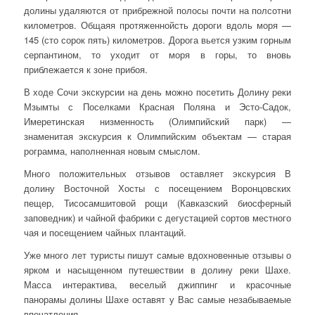
долины удаляются от прибрежной полосы почти на полсотни
километров. Общаяя протяженнойсть дороги вдоль моря —
145 (сто сорок пять) километров. Дорога вьется узким горным
серпантином, то уходит от моря в горы, то вновь
приблежается к зоне прибоя.
В ходе Сочи экскурсии на день можно посетить Долину реки
Мзымты с Поселками Красная Поляна и Эсто-Садок,
Имеретинская низменность (Олимпийский парк) —
знаменитая экскурсия к Олимпийским объектам — старая
рограмма, наполненная новым смыслом.
Много положительных отзывов оставляет экскурсия В
долину Восточной Хосты с посещением Воронцовских
пещер, Тисосамшитовой рощи (Кавказский биосферный
заповедник) и чайной фабрики с дегустацией сортов местного
чая и посещением чайных плантаций.
Уже много лет туристы пишут самые вдохновенные отзывы о
ярком и насыщенном путешествии в долину реки Шахе.
Масса интерактива, веселый джиппинг и красочные
панорамы долины Шахе оставят у Вас самые незабываемые
впечатления.