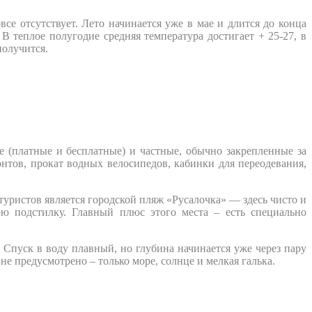
се отсутствует. Лето начинается уже в мае и длится до конца
В теплое полугодие средняя температура достигает + 25-27, в
получится.
 (платные и бесплатные) и частные, обычно закрепленные за
нтов, прокат водных велосипедов, кабинки для переодевания,
уристов является городской пляж «Русалочка» — здесь чисто и
ою подстилку. Главный плюс этого места – есть специально
. Спуск в воду плавный, но глубина начинается уже через пару
е предусмотрено – только море, солнце и мелкая галька.