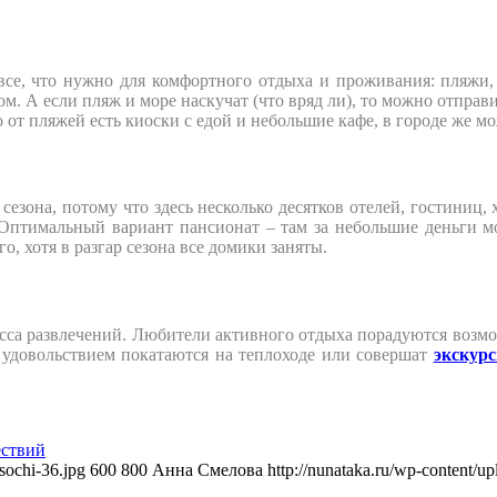
все, что нужно для комфортного отдыха и проживания: пляжи, 
. А если пляж и море наскучат (что вряд ли), то можно отправит
от пляжей есть киоски с едой и небольшие кафе, в городе же м
сезона, потому что здесь несколько десятков отелей, гостиниц, 
 Оптимальный вариант пансионат – там за небольшие деньги м
о, хотя в разгар сезона все домики заняты.
 масса развлечений. Любители активного отдыха порадуются воз
 удовольствием покатаются на теплоходе или совершат
экскур
ествий
sochi-36.jpg
600
800
Анна Смелова
http://nunataka.ru/wp-content/