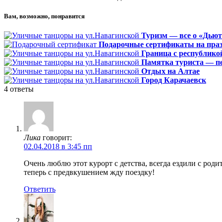
Вам, возможно, понравится
Туризм — все о «Дью
Подарочные сертификаты на пра
Граница с республико
Памятка туриста — п
Отдых на Алтае
Город Карачаевск
4
ответы
Лика
говорит:
02.04.2018 в 3:45 пп
Очень люблю этот курорт с детства, всегда ездили с род
теперь с предвкушением жду поездку!
Ответить