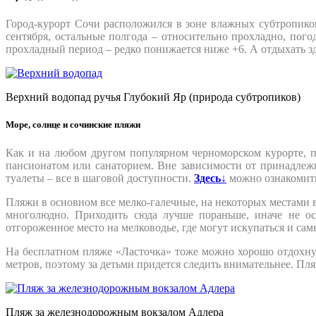
Город-курорт Сочи расположился в зоне влажных субтропиков,
сентября, остальные полгода – относительно прохладно, пого
прохладный период – редко понижается ниже +6. А отдыхать зд
Верхний водопад ручья Глубокий Яр (природа субтропиков)
Море, солнце и сочинские пляжи
Как и на любом другом популярном черноморском курорте, п
пансионатом или санаторием. Вне зависимости от принадлежн
туалеты – все в шаговой доступности.
Здесь↓
можно ознакомить
Пляжи в основном все мелко-галечные, на некоторых местами 
многолюдно. Приходить сюда лучше пораньше, иначе не ост
отгороженное место на мелководье, где могут искупаться и с
На бесплатном пляже «Ласточка» тоже можно хорошо отдохнуть.
метров, поэтому за детьми придется следить внимательнее. Пл
Пляж за железнодорожным вокзалом Адлера