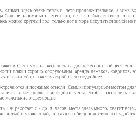
 климат здесь очень теплый, лето продолжительное, а зима вов
да больше напоминает весеннюю, не часто бывает очень тепло. 
есь можно круглый год, только вот в море искупаться зимой не 
ляжи в Сочи можно разделить на две категории: общественные
ости пляжи хорошо оборудованы: аренда лежаков, ковриков, зо
ся с пляжной инфраструктурой Сочи подробнее.
встречаются и песчаные отмели. Самым популярным местом для т
анется даже клочка свободного места, чтобы расстелить св
амые маленькие отдыхающие.
 Он работает с 7 до 20 часов, места здесь много, хватит всем
яж чистый и ухоженный, но каких-либо дополнительных удобств н