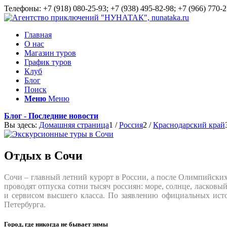
Телефоны: +7 (918) 080-25-93; +7 (938) 495-82-98; +7 (966) 770-2
Главная
О нас
Магазин туров
График туров
Клуб
Блог
Поиск
Меню
Меню
Блог - Последние новости
Вы здесь:
Домашняя страница
1
/
Россия
2
/
Краснодарский край
Отдых в Сочи
Сочи – главный летний курорт в России, а после Олимпийских 
проводят отпуска сотни тысяч россиян: море, солнце, ласков
и сервисом высшего класса. По заявлению официальных исто
Петербурга.
Город, где никогда не бывает зимы