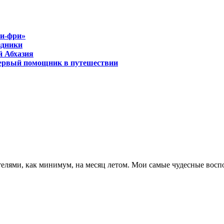
ти-фри»
здники
й Абхазия
ервый помощник в путешествии
ителями, как минимум, на месяц летом. Мои самые чудесные восп