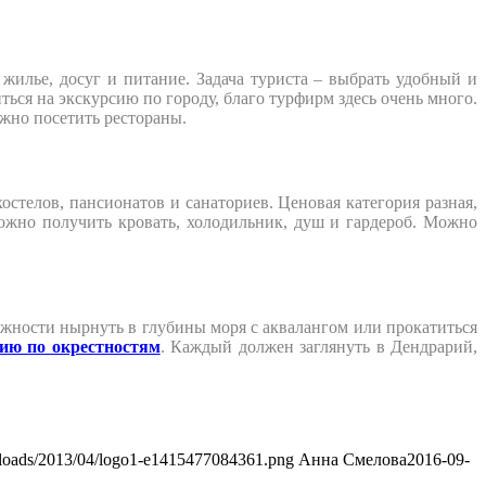
жилье, досуг и питание. Задача туриста – выбрать удобный и
ься на экскурсию по городу, благо турфирм здесь очень много.
ожно посетить рестораны.
хостелов, пансионатов и санаториев. Ценовая категория разная,
ожно получить кровать, холодильник, душ и гардероб. Можно
можности нырнуть в глубины моря с аквалангом или прокатиться
сию по окрестностям
. Каждый должен заглянуть в Дендрарий,
uploads/2013/04/logo1-e1415477084361.png
Анна Смелова
2016-09-