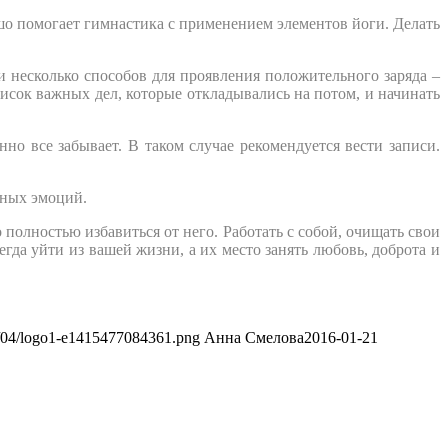
о помогает гимнастика с применением элементов йоги. Делать
и несколько способов для проявления положительного заряда –
исок важных дел, которые откладывались на потом, и начинать
но все забывает. В таком случае рекомендуется вести записи.
ьных эмоций.
полностью избавиться от него. Работать с собой, очищать свои
гда уйти из вашей жизни, а их место занять любовь, доброта и
13/04/logo1-e1415477084361.png
Анна Смелова
2016-01-21