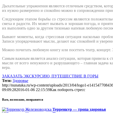
Дыхательные упражнения являются отличным средством, котор
их нужно размеренно и спокойно можно в сопровождении при
Следующим этапом борьбы со стрессом являются положитель
смеха и радости. Их может вызвать и хорошая погода, и прия
их выполнять одно за другим тихонько напевая любимую песн
Бывают моменты, когда стрессовая ситуация насколько пробле
Записи упорядочивают мысли, делают нас спокойней и уверен
Можно почитать любимую книгу или посетить театр, концерт
Самым важным является анализ ситуации, которая привела к ст
мысли от всего ненужного и разрушающего – главная задача ка
вера.
ЗАКАЗАТЬ ЭКСКУРСИЮ, ПУТЕШЕСТВИЕ В ГОРЫ
Теги:
Здоровье
http://nunataka.ru/wp-content/uploads/2013/04/logo1-e14154770843
09:09:28
2016-01-06 22:15:59
Как побороть стресс
Вам, возможно, понравится
Терренкур — тропа здоровья