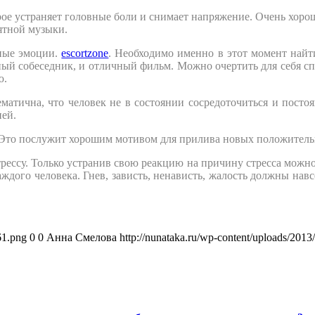
ое устраняет головные боли и снимает напряжение. Очень хорош
ятной музыки.
ные эмоции.
escortzone
. Необходимо именно в этот момент найт
тный собеседник, и отличный фильм. Можно очертить для себя сп
ю.
матична, что человек не в состоянии сосредоточиться и постоян
ней.
. Это послужит хорошим мотивом для прилива новых положител
рессу. Только устранив свою реакцию на причину стресса можно 
ждого человека. Гнев, зависть, ненависть, жалость должны навсе
61.png
0
0
Анна Смелова
http://nunataka.ru/wp-content/uploads/20