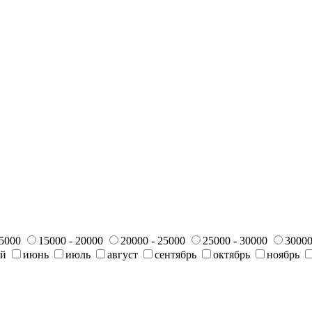
15000
15000 - 20000
20000 - 25000
25000 - 30000
30000
ай
июнь
июль
август
сентябрь
октябрь
ноябрь