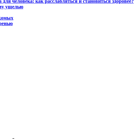
для человека: как расслабляться и становиться здоровее?
ому ущелью
екомых
гренью