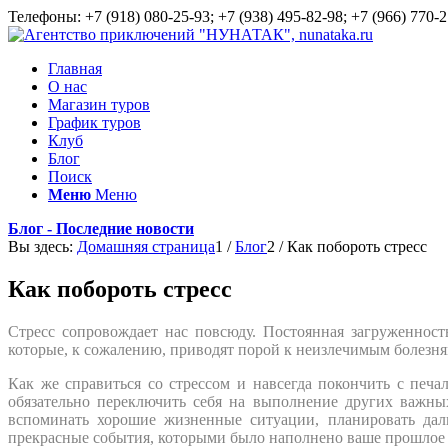
Телефоны: +7 (918) 080-25-93; +7 (938) 495-82-98; +7 (966) 770-2
Главная
О нас
Магазин туров
График туров
Клуб
Блог
Поиск
Меню
Меню
Блог - Последние новости
Вы здесь:
Домашняя страница
1
/
Блог
2
/
Как побороть стресс
Как побороть стресс
Стресс сопровождает нас повсюду. Постоянная загруженнос
которые, к сожалению, приводят порой к неизлечимым болезня
Как же справиться со стрессом и навсегда покончить с пе
обязательно переключить себя на выполнение других важны
вспоминать хорошие жизненные ситуации, планировать дал
прекрасные события, которыми было наполнено ваше прошлое и