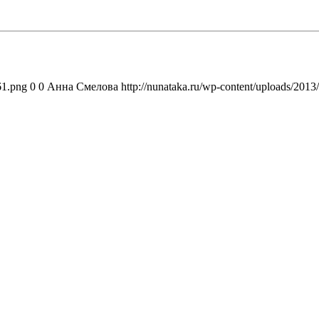
61.png
0
0
Анна Смелова
http://nunataka.ru/wp-content/uploads/20