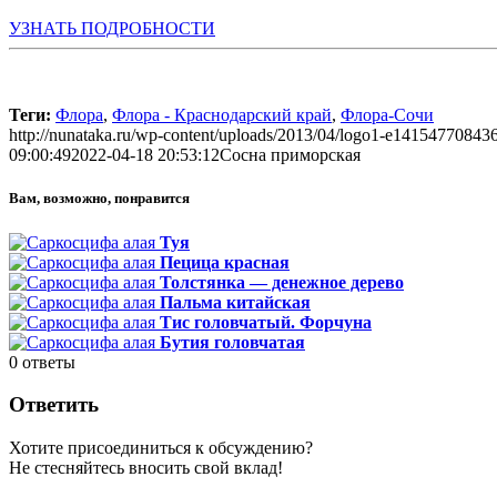
УЗНАТЬ ПОДРОБНОСТИ
Теги:
Флора
,
Флора - Краснодарский край
,
Флора-Сочи
http://nunataka.ru/wp-content/uploads/2013/04/logo1-e14154770843
09:00:49
2022-04-18 20:53:12
Сосна приморская
Вам, возможно, понравится
Туя
Пецица красная
Толстянка — денежное дерево
Пальма китайская
Тис головчатый. Форчуна
Бутия головчатая
0
ответы
Ответить
Хотите присоединиться к обсуждению?
Не стесняйтесь вносить свой вклад!