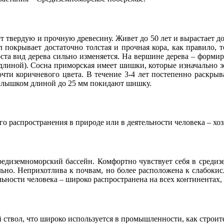
т твердую и прочную древесину. Живет до 50 лет и вырастает до
л покрывает достаточно толстая и прочная кора, как правило, 
оста вид дерева сильно изменяется. На вершине дерева – форми
линой). Сосна приморская имеет шишки, которые изначально зе
 почти коричневого цвета. В течение 3-4 лет постепенно раскр
рылышком длиной до 25 мм покидают шишку.
о распространения в природе или в деятельности человека – хо
редиземноморский бассейн. Комфортно чувствует себя в среди
ельно. Неприхотлива к почвам, но более расположена к слабок
ьности человека – широко распространена на всех континентах,
 ствол, что широко используется в промышленности, как строит