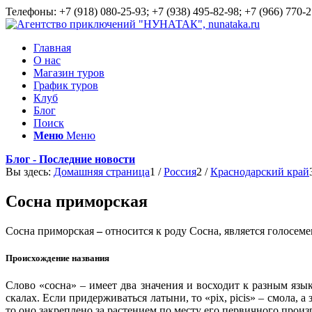
Телефоны: +7 (918) 080-25-93; +7 (938) 495-82-98; +7 (966) 770-2
Главная
О нас
Магазин туров
График туров
Клуб
Блог
Поиск
Меню
Меню
Блог - Последние новости
Вы здесь:
Домашняя страница
1
/
Россия
2
/
Краснодарский край
Сосна приморская
Сосна приморская
–
относится к роду Сосна, является голосем
Происхождение названия
Слово «сосна» – имеет два значения и восходит к разным языка
скалах. Если придерживаться латыни, то «pix, picis» – смола,
то оно закреплено за растением по месту его первичного прои