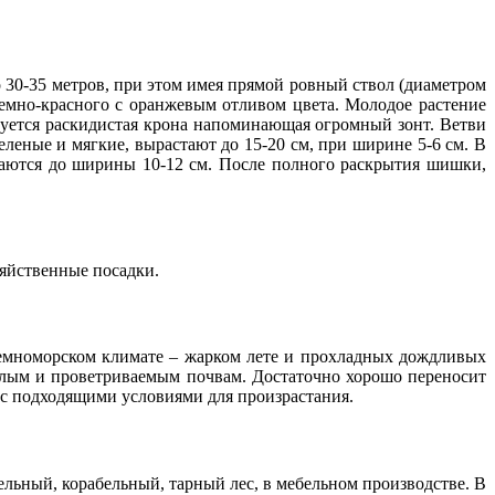
 30-35 метров, при этом имея прямой ровный ствол (диаметром
темно-красного с оранжевым отливом цвета. Молодое растение
руется раскидистая крона напоминающая огромный зонт. Ветви
леные и мягкие, вырастают до 15-20 см, при ширине 5-6 см. В
ываются до ширины 10-12 см. После полного раскрытия шишки,
зяйственные посадки.
земноморском климате – жарком лете и прохладных дождливых
ислым и проветриваемым почвам. Достаточно хорошо переносит
 с подходящими условиями для произрастания.
ельный, корабельный, тарный лес, в мебельном производстве. В