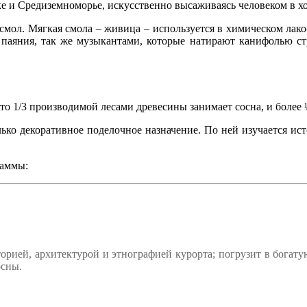
ике и Средиземноморье, искусственно высаживаясь человеком в 
мол. Мягкая смола – живица – используется в химическом лако-к
 паяния, так же музыкантами, которые натирают канифолью с
то 1/3 производимой лесами древесины занимает сосна, и более 
олько декоративное поделочное назначение. По ней изучается и
раммы:
орией, архитектурой и этнографией курорта; погрузит в богату
осны.