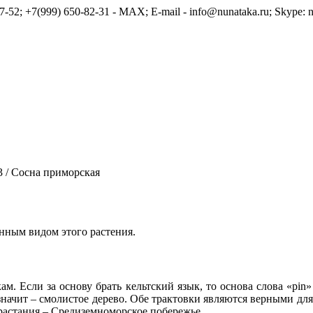
7-52; +7(999) 650-82-31 - MAX; E-mail - info@nunataka.ru; Skype: n
3
/
Сосна приморская
енным видом этого растения.
м. Если за основу брать кельтский язык, то основа слова «pin»
 а значит – смолистое дерево. Обе трактовки являются верными дл
зрастания – Средиземноморское побережье.