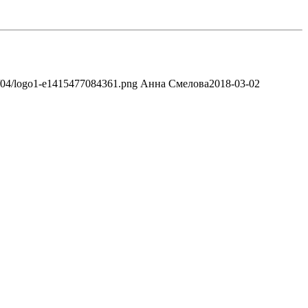
13/04/logo1-e1415477084361.png
Анна Смелова
2018-03-02