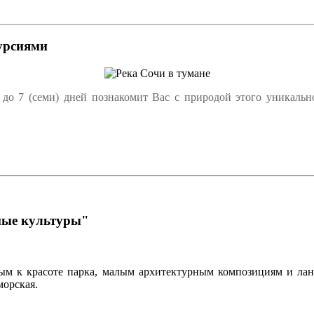
урсиями
до 7 (семи) дней познакомит Вас с природой этого уникально
ные культуры"
м к красоте парка, малым архитектурным композициям и лан
морская.