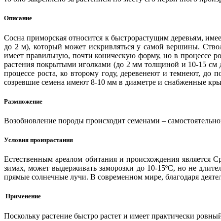
Описание
Сосна приморская относится к быстрорастущим деревьям, имее
до 2 м), который может искривляться у самой вершины. Ство
имеет правильную, почти коническую форму, но в процессе р
растения покрытыми иголками (до 2 мм толщиной и 10-15 см д
процессе роста, ко второму году, деревенеют и темнеют, до
созревшие семена имеют 8-10 мм в диаметре и снабженные к
Размножение
Возобновление породы происходит семенами – самостоятельног
Условия произрастания
Естественным ареалом обитания и происхождения является С
зимах, может выдерживать заморозки до 10-15ºС, но не длит
прямые солнечные лучи. В современном мире, благодаря деятел
Применение
Поскольку растение быстро растет и имеет практически ровный