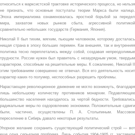
относиться к марксистской трактовке исторического процесса, но нельзя
не признать, что основные постулаты теории Маркса были налицо.
Эпоха империализма ознаменовалась яростной борьбой за передел
мира, захватом новых рынков сбыта, агрессивной политикой
сравнительно небольших государств (Германия, Япония).
Николай II был тихим, мягким, пьющим человеком, которому досталась
нищая страна в эпоху больших перемен. Как внешняя, так и внутренняя
политика тесно переплетались между собой, создавая непреодолимые
трудности. России нужен был правитель с незаурядным умом, твердым
характером, способным на решительные меры. К сожалению, Николай II
этим требованиям совершенно не отвечал. Вся его деятельность носит
характер каких-то полумер, неспособных разрешить проблемы.
Нарастающее революционное движение не могло возникнуть, благодаря
лишь небольшому количеству противников монархии. Подавляющее
большинство населения находилось за чертой бедности. Требовались
радикальные меры по оздоровлению экономики. Положительные сдвиги
были, частично, осуществлены П. А. Столыпиным. Массовое
переселение в Сибирь давало некоторые результаты.
Упорное желание сохранить существующий политический строй — вот
еще одна серьезная проблема. Лишь события 1904-1905 гг. заставили