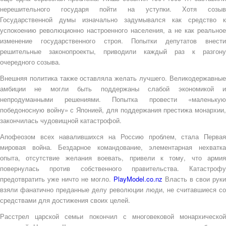
нерешительного государя пойти на уступки. Хотя созыв
Государственной думы изначально задумывался как средство к
успокоению революционно настроенного населения, а не как реальное
изменение государственного строя. Попытки депутатов внести
решительные законопроекты, приводили каждый раз к разгону
очередного созыва.
Внешняя политика также оставляла желать лучшего. Великодержавные
амбиции не могли быть поддержаны слабой экономикой и
непродуманными решениями. Попытка провести «маленькую
победоносную войну» с Японией, для поддержания престижа монархии,
закончилась чудовищной катастрофой.
Апофеозом всех навалившихся на Россию проблем, стала Первая
мировая война. Бездарное командование, элементарная нехватка
опыта, отсутствие желания воевать, привели к тому, что армия
повернулась против собственного правительства. Катастрофу
предотвратить уже ничто не могло.
PlayModel.co.nz
Власть в свои руки
взяли фанатично преданные делу революции люди, не считавшиеся со
средствами для достижения своих целей.
Расстрел царской семьи покончил с многовековой монархической