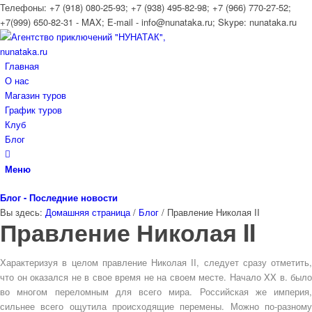
Телефоны: +7 (918) 080-25-93; +7 (938) 495-82-98; +7 (966) 770-27-52;
+7(999) 650-82-31 - MAX; E-mail - info@nunataka.ru; Skype: nunataka.ru
Главная
О нас
Магазин туров
График туров
Клуб
Блог
Меню
Блог - Последние новости
Вы здесь:
Домашняя страница
/
Блог
/
Правление Николая II
Правление Николая II
Характеризуя в целом правление Николая II, следует сразу отметить,
что он оказался не в свое время не на своем месте. Начало XX в. было
во многом переломным для всего мира. Российская же империя,
сильнее всего ощутила происходящие перемены. Можно по-разному