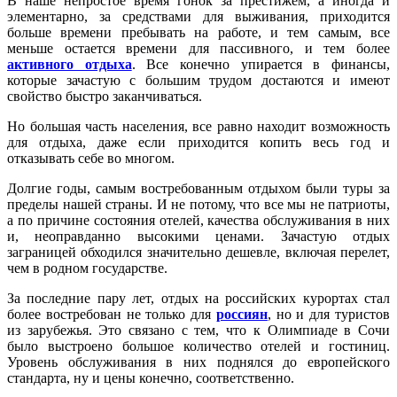
В наше непростое время гонок за престижем, а иногда и
элементарно, за средствами для выживания, приходится
больше времени пребывать на работе, и тем самым, все
меньше остается времени для пассивного, и тем более
активного отдыха
. Все конечно упирается в финансы,
которые зачастую с большим трудом достаются и имеют
свойство быстро заканчиваться.
Но большая часть населения, все равно находит возможность
для отдыха, даже если приходится копить весь год и
отказывать себе во многом.
Долгие годы, самым востребованным отдыхом были туры за
пределы нашей страны. И не потому, что все мы не патриоты,
а по причине состояния отелей, качества обслуживания в них
и, неоправданно высокими ценами. Зачастую отдых
заграницей обходился значительно дешевле, включая перелет,
чем в родном государстве.
За последние пару лет, отдых на российских курортах стал
более востребован не только для
россиян
, но и для туристов
из зарубежья. Это связано с тем, что к Олимпиаде в Сочи
было выстроено большое количество отелей и гостиниц.
Уровень обслуживания в них поднялся до европейского
стандарта, ну и цены конечно, соответственно.