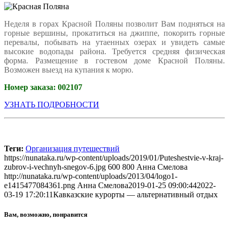
Неделя в горах Красной Поляны позволит Вам подняться на
горные вершины, прокатиться на джиппе, покорить горные
перевалы, побывать на утаенных озерах и увидеть самые
высокие водопады района. Требуется средняя физическая
форма. Размещение в гостевом доме Красной Поляны.
Возможен выезд на купания к морю.
Номер заказа:
002107
УЗНАТЬ ПОДРОБНОСТИ
Теги:
Организация путешествий
https://nunataka.ru/wp-content/uploads/2019/01/Puteshestvie-v-kraj-
zubrov-i-vechnyh-snegov-6.jpg
600
800
Анна Смелова
http://nunataka.ru/wp-content/uploads/2013/04/logo1-
e1415477084361.png
Анна Смелова
2019-01-25 09:00:44
2022-
03-19 17:20:11
Кавказские курорты — альтернативный отдых
Вам, возможно, понравится