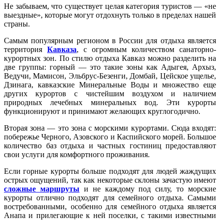
Не забываем, что существует целая категория туристов — «не
выездные», которые могут отдохнуть только в пределах нашей
страны.
Самым популярным регионом в России для отдыха является
территория
Кавказа
, с огромным количеством санаторно-
курортных зон. По стилю отдыха Кавказ можно разделить на
две группы: горный — это такие зоны как Адыгея, Архыз,
Ведучи, Мамисон, Эльбрус-Безенги, Домбай, Цейское ущелье,
Дзинага, кавказские Минеральные Воды и множество еще
других курортов с чистейшим воздухом и наличием
природных лечебных минеральных вод. Эти курорты
функционируют и принимают желающих круглогодично.
Вторая зона — это зона с морскими курортами. Сюда входят:
побережье Черного, Азовского и Каспийского морей. Большое
количество баз отдыха и частных гостиниц предоставляют
свои услуги для комфортного проживания.
Если горные курорты больше подходят для людей жаждущих
острых ощущений, так как некоторые склоны зачастую имеют
сложные маршруты
и не каждому под силу, то морские
курорты отлично подходят для семейного отдыха. Самыми
востребованными, особенно для семейного отдыха является
Анапа и прилегающие к ней поселки, с такими известными