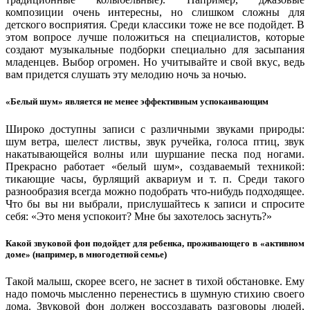
композиции очень интересны, но слишком сложны для
детского восприятия. Среди классики тоже не все подойдет. В
этом вопросе лучше положиться на специалистов, которые
создают музыкальные подборки специально для засыпания
младенцев. Выбор огромен. Но учитывайте и свой вкус, ведь
вам придется слушать эту мелодию ночь за ночью.
«Белый шум» является не менее эффективным успокаивающим
Широко доступны записи с различными звуками природы:
шум ветра, шелест листвы, звук ручейка, голоса птиц, звук
накатывающейся волны или шуршание песка под ногами.
Прекрасно работает «белый шум», создаваемый техникой:
тикающие часы, бурлящий аквариум и т. п. Среди такого
разнообразия всегда можно подобрать что-нибудь подходящее.
Что бы вы ни выбрали, прислушайтесь к записи и спросите
себя: «Это меня успокоит? Мне бы захотелось заснуть?»
Какой звуковой фон подойдет для ребенка, проживающего в «активном
доме» (например, в многодетной семье)
Такой малыш, скорее всего, не заснет в тихой обстановке. Ему
надо помочь мысленно перенестись в шумную стихию своего
дома. Звуковой фон должен воссоздавать разговоры людей,