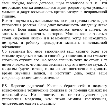
звон посуды, возню детворы, шум телевизора и т. п. Эти
негромкие, слегка доносящиеся звуки родного дома успокоят
малыша и дадут возможность крепко заснуть в непривычной
тишине.
Все эти шумы и музыкальные композиции предназначены для
успокоения ребенка. Они дают возможность младенцу легче
заснуть. Если ваша кроха проснулась ночью и плачет, то
запись можно включить повторно. Можно воспользоваться
такой «звуковой няней» и в те моменты, когда вы находитесь
не дома, и ребенку приходится засыпать в незнакомой
обстановке.
Со временем (по мере взросления) ваш карапуз будет все
меньше нуждаться в таком способе успокоения, и вы сможете
спокойно отучить его. Но особо спешить тоже не стоит. Нет
ничего плохого, что малыш засыпает под эти нежные звуки. А
когда вы будете готовы, то начинайте постепенно сокращать
время звучания записи, и наступит день, когда ваше
сокровище заснет самостоятельно.
P.S. Дорогие родители! Конечно берите себе в подмогу
всевозможные технические средства и от помощи близких не
отказывайтесь. Но помните, что ничего лучшего для
успокоения младенца, чем тихая мамина колыбельная,
человечество еще не придумало.