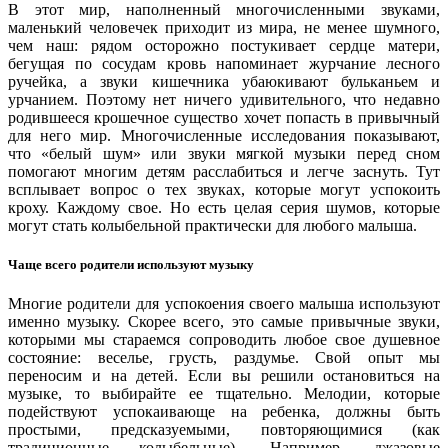
В этот мир, наполненный многочисленными звуками,
маленький человечек приходит из мира, не менее шумного,
чем наш: рядом осторожно постукивает сердце матери,
бегущая по сосудам кровь напоминает журчание лесного
ручейка, а звуки кишечника убаюкивают бульканьем и
урчанием. Поэтому нет ничего удивительного, что недавно
родившееся крошечное существо хочет попасть в привычный
для него мир. Многочисленные исследования показывают,
что «белый шум» или звуки мягкой музыки перед сном
помогают многим детям расслабиться и легче заснуть. Тут
всплывает вопрос о тех звуках, которые могут успокоить
кроху. Каждому свое. Но есть целая серия шумов, которые
могут стать колыбельной практически для любого малыша.
Чаще всего родители используют музыку
Многие родители для успокоения своего малыша используют
именно музыку. Скорее всего, это самые привычные звуки,
которыми мы стараемся сопроводить любое свое душевное
состояние: веселье, грусть, раздумье. Свой опыт мы
переносим и на детей. Если вы решили остановиться на
музыке, то выбирайте ее тщательно. Мелодии, которые
подействуют успокаивающе на ребенка, должны быть
простыми, предсказуемыми, повторяющимися (как
традиционные колыбельные). Например, джазовые