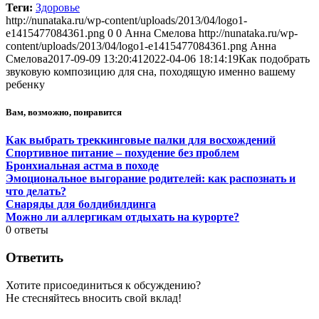
Теги:
Здоровье
http://nunataka.ru/wp-content/uploads/2013/04/logo1-
e1415477084361.png
0
0
Анна Смелова
http://nunataka.ru/wp-
content/uploads/2013/04/logo1-e1415477084361.png
Анна
Смелова
2017-09-09 13:20:41
2022-04-06 18:14:19
Как подобрать
звуковую композицию для сна, походящую именно вашему
ребенку
Вам, возможно, понравится
Как выбрать треккинговые палки для восхождений
Спортивное питание – похудение без проблем
Бронхиальная астма в походе
Эмоциональное выгорание родителей: как распознать и
что делать?
Снаряды для болдибилдинга
Можно ли аллергикам отдыхать на курорте?
0
ответы
Ответить
Хотите присоединиться к обсуждению?
Не стесняйтесь вносить свой вклад!