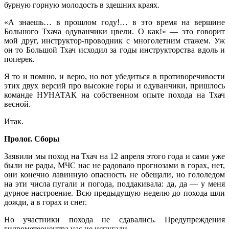
бурную горную молодость в здешних краях.
«А знаешь… в прошлом году!… в это время на вершине
Большого Тхача одуванчики цвели. О как!» — это говорит
мой друг, инструктор-проводник с многолетним стажем. Уж
он то Большой Тхач исходил за годы инструкторства вдоль и
поперек.
Я то и помню, и верю, но вот убедиться в противоречивости
этих двух версий про высокие горы и одуванчики, пришлось
команде НУНАТАК на собственном опыте похода на Тхач
весной.
Итак.
Пролог. Сборы
Заявили мы поход на Тхач на 12 апреля этого года и сами уже
были не рады, МЧС нас не радовало прогнозами в горах, нет,
они конечно лавинную опасность не обещали, но гололедом
на эти числа пугали и погода, поддакивала: да, да — у меня
дурное настроение. Всю предыдущую неделю до похода шли
дожди, а в горах и снег.
Но участники похода не сдавались. Предупреждения
гидрометеоцентра нас не испугали