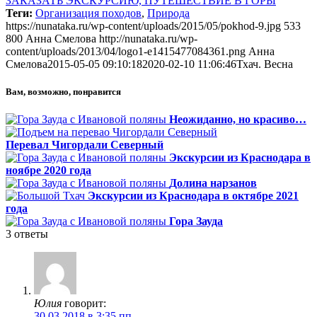
ЗАКАЗАТЬ ЭКСКУРСИЮ, ПУТЕШЕСТВИЕ В ГОРЫ
Теги:
Организация походов
,
Природа
https://nunataka.ru/wp-content/uploads/2015/05/pokhod-9.jpg
533
800
Анна Смелова
http://nunataka.ru/wp-
content/uploads/2013/04/logo1-e1415477084361.png
Анна
Смелова
2015-05-05 09:10:18
2020-02-10 11:06:46
Тхач. Весна
Вам, возможно, понравится
Неожиданно, но красиво…
Перевал Чигордали Северный
Экскурсии из Краснодара в
ноябре 2020 года
Долина нарзанов
Экскурсии из Краснодара в октябре 2021
года
Гора Зауда
3
ответы
Юлия
говорит:
30.03.2018 в 3:35 пп