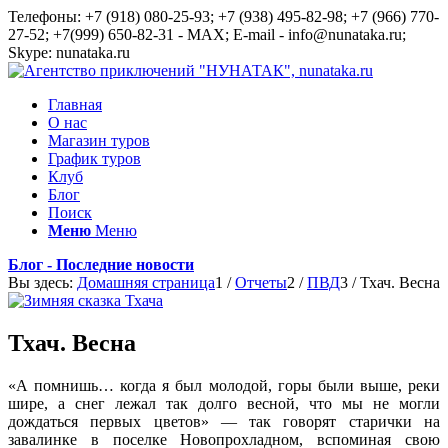
Телефоны: +7 (918) 080-25-93; +7 (938) 495-82-98; +7 (966) 770-
27-52; +7(999) 650-82-31 - MAX; E-mail - info@nunataka.ru;
Skype: nunataka.ru
Главная
О нас
Магазин туров
График туров
Клуб
Блог
Поиск
Меню
Меню
Блог - Последние новости
Вы здесь:
Домашняя страница
1
/
Отчеты
2
/
ПВД
3
/
Тхач. Весна
Тхач. Весна
«А помнишь… когда я был молодой, горы были выше, реки
шире, а снег лежал так долго весной, что мы не могли
дождаться первых цветов» — так говорят старички на
завалинке в поселке Новопрохладном, вспоминая свою