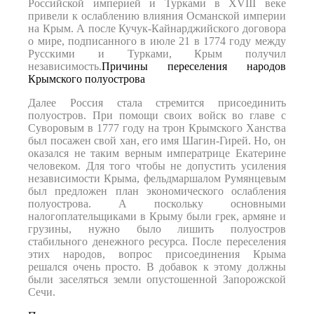
Российской империей и Турками в XVIII веке
привели к ослаблению влияния Османской империи
на Крым. А после Кучук-Кайнарджийского договора
о мире, подписанного в июле 21 в 1774 году между
Русскими и Турками, Крым получил
независимость.
Причины переселения народов
Крымского полуострова
Далее Россия стала стремится присоединить
полуостров. При помощи своих войск во главе с
Суворовым в 1777 году на трон Крымского Ханства
был посажен свой хан, его имя Шагин-Гирей. Но, он
оказался не таким верным императрице Екатерине
человеком. Для того чтобы не допустить усиления
независимости Крыма, фельдмаршалом Румянцевым
был предложен план экономического ослабления
полуострова. А поскольку основными
налогоплательщиками в Крыму были грек, армяне и
грузины, нужно было лишить полуостров
стабильного денежного ресурса. После переселения
этих народов, вопрос присоединения Крыма
решался очень просто. В добавок к этому должны
были заселяться земли опустошенной Запорожской
Сечи.