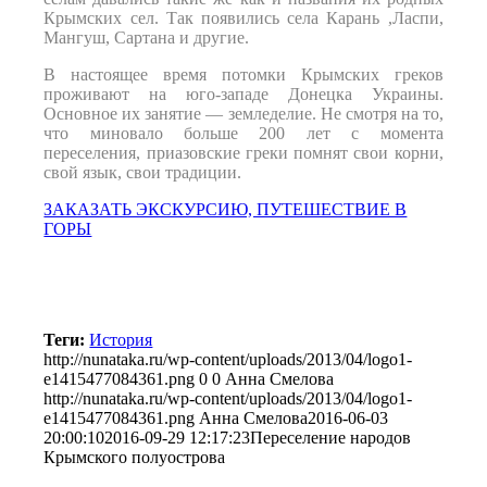
Крымских сел. Так появились села Карань ,Ласпи,
Мангуш, Сартана и другие.
В настоящее время потомки Крымских греков
проживают на юго-западе Донецка Украины.
Основное их занятие — земледелие. Не смотря на то,
что миновало больше 200 лет с момента
переселения, приазовские греки помнят свои корни,
свой язык, свои традиции.
ЗАКАЗАТЬ ЭКСКУРСИЮ, ПУТЕШЕСТВИЕ В
ГОРЫ
Теги:
История
http://nunataka.ru/wp-content/uploads/2013/04/logo1-
e1415477084361.png
0
0
Анна Смелова
http://nunataka.ru/wp-content/uploads/2013/04/logo1-
e1415477084361.png
Анна Смелова
2016-06-03
20:00:10
2016-09-29 12:17:23
Переселение народов
Крымского полуострова