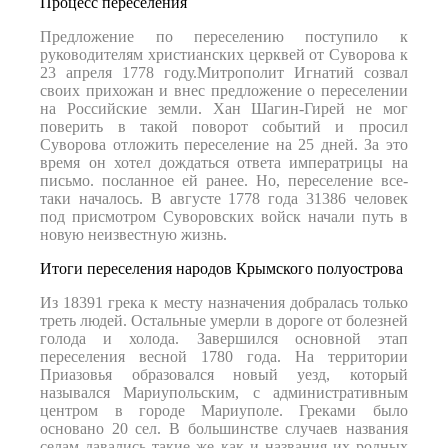
Процесс переселения
Предложение по переселению поступило к
руководителям христианских церквей от Суворова к
23 апреля 1778 году.Митрополит Игнатий созвал
своих прихожан и внес предложение о переселении
на Российские земли. Хан Шагин-Гирей не мог
поверить в такой поворот событий и просил
Суворова отложить переселение на 25 дней. За это
время он хотел дождаться ответа императрицы на
письмо. посланное ей ранее. Но, переселение все-
таки началось. В августе 1778 года 31386 человек
под присмотром Суворовских войск начали путь в
новую неизвестную жизнь.
Итоги переселения народов Крымского полуострова
Из 18391 грека к месту назначения добралась только
треть людей. Остальные умерли в дороге от болезней
голода и холода. Завершился основной этап
переселения весной 1780 года. На территории
Приазовья образовался новый уезд, который
назывался Мариупольским, с административным
центром в городе Мариуполе. Греками было
основано 20 сел. В большинстве случаев названия
селам давались такие же как и названия их родных