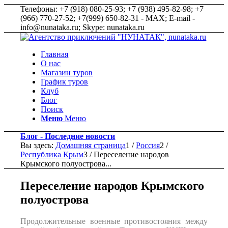
Телефоны: +7 (918) 080-25-93; +7 (938) 495-82-98; +7
(966) 770-27-52; +7(999) 650-82-31 - MAX; E-mail -
info@nunataka.ru; Skype: nunataka.ru
Главная
О нас
Магазин туров
График туров
Клуб
Блог
Поиск
Меню
Меню
Блог - Последние новости
Вы здесь:
Домашняя страница
1
/
Россия
2
/
Республика Крым
3
/
Переселение народов
Крымского полуострова...
Переселение народов Крымского
полуострова
Продолжительные военные противостояния между