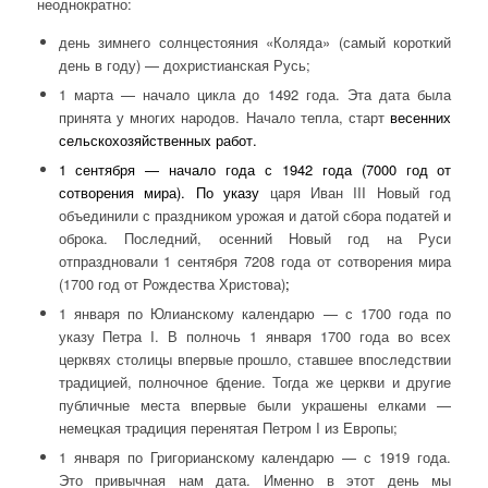
неоднократно:
день зимнего солнцестояния «Коляда» (самый короткий
день в году) — дохристианская Русь;
1 марта — начало цикла до 1492 года. Эта дата была
принята у многих народов. Начало тепла, старт
весенних
сельскохозяйственных работ.
1 сентября — начало года с 1942 года (7000 год от
сотворения мира). По указу
царя Иван III Новый год
объединили с праздником урожая и датой сбора податей и
оброка. Последний, осенний Новый год на Руси
отпраздновали 1 сентября 7208 года от сотворения мира
(1700 год от Рождества Христова)
;
1 января по Юлианскому календарю — с 1700 года по
указу Петра I.
В полночь 1 января 1700 года во всех
церквях столицы впервые прошло, ставшее впоследствии
традицией, полночное бдение. Тогда же церкви и другие
публичные места впервые были украшены елками —
немецкая традиция перенятая Петром I из Европы;
1 января по Григорианскому календарю — с 1919 года.
Это привычная нам дата. Именно в этот день мы