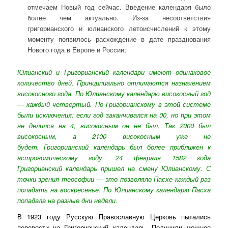
отмечаем Новый год сейчас. Введение календаря было
более чем актуально. Из-за н
есоответствия
григорианского и юлианского летоисчислений к этому
моменту появилось расхождение в дате празднования
Нового года в Европе и России
;
Юлианский и Григорианский календари имеют одинаковое
количество дней. Принципиально отличаются назначением
високосного года. По Юлианскому календарю високосный год
— каждый четвертый. По Григорианскому в этой системе
были исключения: если год заканчивался на 00, но при этом
не делился на 4, високосным он не был. Так 2000 был
високосным, а 2100 високосным уже не
будет. Григорианский календарь был более приближен к
астрономическому году. 24 февраля 1582 года
Григорианский календарь пришел на смену Юлианскому. С
точки зрения теософии — это позволяло Пасхе каждый раз
попадать на воскресенье. По Юлианскому календарю Пасха
попадала на разные дни недели.
В 1923 году Русскую Православную Церковь пытались
перевести на Григорианский календарь. Получили мощное