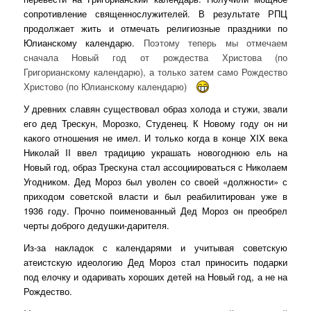
сопротивление священнослужителей. В результате РПЦ
продолжает жить и отмечать религиозные праздники по
Юлианскому календарю.
Поэтому теперь мы отмечаем
сначала Новый год от рождества Христова (по
Григорианскому календарю), а только затем само Рождество
Христово (по Юлианскому календарю)
У древних славян существовал образ холода и стужи, звали
его дед Трескун, Морозко, Студенец. К Новому году он ни
какого отношения не имел. И только когда в конце XIX века
Николай II ввел традицию украшать новогоднюю ель на
Новый год, образ Трескуна стал ассоциироваться с Николаем
Угодником. Дед Мороз был уволен со своей «должности» с
приходом советской власти и был реабилитирован уже в
1936 году. Прочно поименованный Дед Мороз он преобрел
черты доброго дедушки-дарителя.
Из-за накладок с календарями и учитывая советскую
атеистскую идеологию Дед Мороз стал приносить подарки
под елочку и одаривать хороших детей на Новый год, а не на
Рождество.