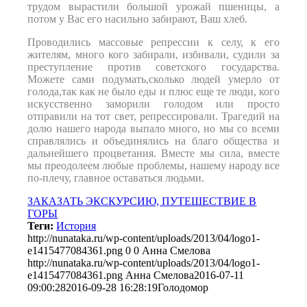
трудом вырастили большой урожай пшеницы, а
потом у Вас его насильно забирают, Ваш хлеб.
Проводились массовые репрессии к селу, к его
жителям, много кого забирали, избивали, судили за
преступление против советского государства.
Можете сами подумать,сколько людей умерло от
голода,так как не было еды и плюс еще те люди, кого
искусственно заморили голодом или просто
отправили на тот свет, репрессировали. Трагедий на
долю нашего народа выпало много, но мы со всеми
справлялись и объединялись на благо общества и
дальнейшего процветания. Вместе мы сила, вместе
мы преодолеем любые проблемы, нашему народу все
по-плечу, главное оставаться людьми.
ЗАКАЗАТЬ ЭКСКУРСИЮ, ПУТЕШЕСТВИЕ В
ГОРЫ
Теги:
История
http://nunataka.ru/wp-content/uploads/2013/04/logo1-
e1415477084361.png
0
0
Анна Смелова
http://nunataka.ru/wp-content/uploads/2013/04/logo1-
e1415477084361.png
Анна Смелова
2016-07-11
09:00:28
2016-09-28 16:28:19
Голодомор