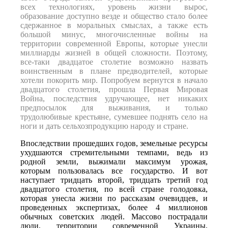
всех технологиях, уровень жизни вырос,
образование доступно везде и общество стало более
сдержанное в моральных смыслах, а также есть
большой минус, многочисленные войны на
территории современной Европы, которые унесли
миллиарды жизней в общей сложности. Поэтому,
все-таки двадцатое столетие возможно назвать
воинственным в плане предводителей, которые
хотели покорить мир. Попробуем вернутся в начало
двадцатого столетия, прошла Первая Мировая
Война, последствия удручающее, нет никаких
предпосылок для выживания, и только
трудолюбивые крестьяне, сумевшее поднять село на
ноги и дать сельхозпродукцию народу и стране.
Впоследствии прошедших годов, земельные ресурсы
ухудшаются стремительными темпами, ведь из
родной земли, выжимали максимум урожая,
которым пользовалась все государство. И вот
наступает тридцать второй, тридцать третий год
двадцатого столетия, по всей стране голодовка,
которая унесла жизни по рассказам очевидцев, и
проведенных экспертизах, более 4 миллионов
обычных советских людей. Массово пострадали
люди, территории современной Украины,