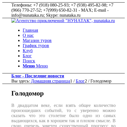
Телефоны: +7 (918) 080-25-93; +7 (938) 495-82-98; +7
(966) 770-27-52; +7(999) 650-82-31 - MAX; E-mail -
info@nunataka.ru; Skype: nunataka.ru
Главная
О нас
Магазин туров
График туров
Клуб
Блог
Поиск
Меню
Меню
Блог - Последние новости
Вы здесь:
Домашняя страница
1
/
Блог
2
/
Голодомор
Голодомор
В двадцатом веке, если взять общее количество
произошедших событий, то с уверенно можно
сказать что это столетие было одно из самых
выдающихся, как в хорошем так и плохом смысле. В
свою очередь заметен существенный прогресс во