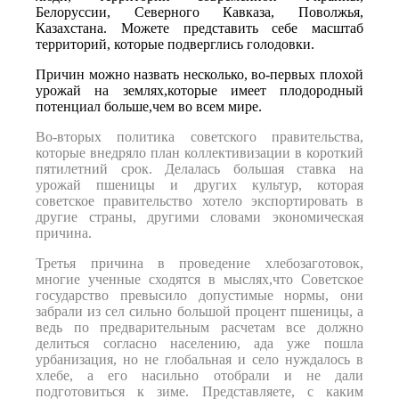
Белоруссии, Северного Кавказа, Поволжья,
Казахстана. Можете представить себе масштаб
территорий, которые подверглись голодовки.
Причин можно назвать несколько, во-первых плохой
урожай на землях,которые имеет плодородный
потенциал больше,чем во всем мире.
Во-вторых политика советского правительства,
которые внедряло план коллективизации в короткий
пятилетний срок. Делалась большая ставка на
урожай пшеницы и других культур, которая
советское правительство хотело экспортировать в
другие страны, другими словами экономическая
причина.
Третья причина в проведение хлебозаготовок,
многие ученные сходятся в мыслях,что Советское
государство превысило допустимые нормы, они
забрали из сел сильно большой процент пшеницы, а
ведь по предварительным расчетам все должно
делиться согласно населению, ада уже пошла
урбанизация, но не глобальная и село нуждалось в
хлебе, а его насильно отобрали и не дали
подготовиться к зиме. Представляете, с каким