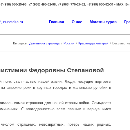
 (918) 080-25-93; +7 (938) 495-82-98; +7 (966) 770-27-52; +7(999) 650-82-31 - MAX; E
Главная
О нас
Магазин туров
Гр
Вы здесь:
Домашняя страница
/
Россия
/
Краснодарский край
/
Бессмертны
пистимии Федоровны Степановой
й полк стал частью нашей жизни. Люди, несущие портреты
 на широкие реки в крупных городах и маленькие ручейки в
ончилась самая страшная для нашей страны война. Семьдесят
поминаниях. С благодарностью всем павшим и вернувшимся
числом страшных, невозвратных, потерь наших родных,