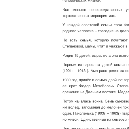
человеческих жизней.
Все меньше непосредственных уч
торжественных мероприятиях.
У каждой советской семьи своя бо
родного человека – трагедия на долг
Но есть семья, которую почитаю
Степановой, мамы, чтят и уважают в 
Родив 15 детей, вырастила она всего
Первым из взрослых детей семья п
(1901г – 1918г). Был расстрелян за 
1939 год принёс в семью двойное го
её брат Федор Михайлович Степан
сражении на Дальнем востоке. Медал
Потом началась война. Семь сынове
им вслед, запоминая до мелочей пох
один, Николенька (1903г – 1963г) гв
но живой. Единственный из семерых 
Почтальон принёс в дом Епистимии 