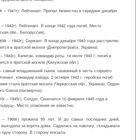
 – 1941г). Лейтенант. Пропал безвестно в середине декабря
– 1942г). Лейтенант. В конце 1942 года погиб. Место
ская обл., Белоруссия).
8г – 1943г). Сержант. В конце декабря 1943 года расстрелян
тся в братской могиле (Днепропетровск, Украина).
 1943г). Капитан, командир роты. 14 июля 1943 г. погиб в
ится в братской могиле (Калужская обл.).
– самый младшенький сынок, названный в честь старшего
йтенант, командир взвода. 2 октября 1943 г. геройски погиб
ния стала братская могила (Черкасская обл., Украина). Орден
го Союза (посмертно).
0г – 1945г). Солдат. Скончался 10 февраля 1945 года в
ькруц». Место упокоения не известно.
 – 1969г) прожила 95 лет. И до самых последних дней,
 выходила за ворота дома. Садилась на лавочку, складывала
в одну сторону. В сторону вокзала.