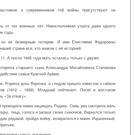
астников и современников той войны присутствуют на
ль от тех военных лет. Невосполнимая утрата даже одного
ие годы.
т по её безмерным потерям. И имя Епистимии Федоровны
нашей стране все, кто знаком с её историей.
 11. А после 1945 года мать осталась только с двумя.
отеряла старшего сына Александра Михайловича Степанова
содействие семьи Красной Армии.
ре. Угорела дочь Верочка, а следом пришло известие о гибели
ов (1912 – 1939). Младший лейтенант. Погиб в жестоком
ь «За отвагу».
й проводила мама защищать Родину. Семь раз смотрела мать
одку, лица, голоса и запахи своих сыночков. Вернулся только
ардии рядовой, пройдя войну, возвратился к маме. Израненный,
братьев.
Федоровны шесть похоронок.