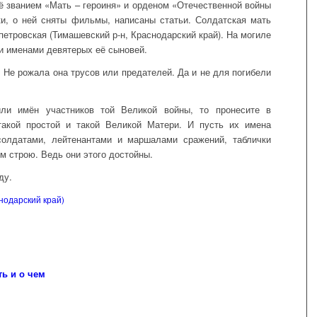
её званием «Мать – героиня» и орденом «Отечественной войны
ки, о ней сняты фильмы, написаны статьи. Солдатская мать
петровская (Тимашевский р-н, Краснодарский край). На могиле
и именами девятерых её сыновей.
. Не рожала она трусов или предателей. Да и не для погибели
или имён участников той Великой войны, то пронесите в
такой простой и такой Великой Матери. И пусть их имена
солдатами, лейтенантами и маршалами сражений, таблички
м строю. Ведь они этого достойны.
ду.
одарский край)
ть и о чем