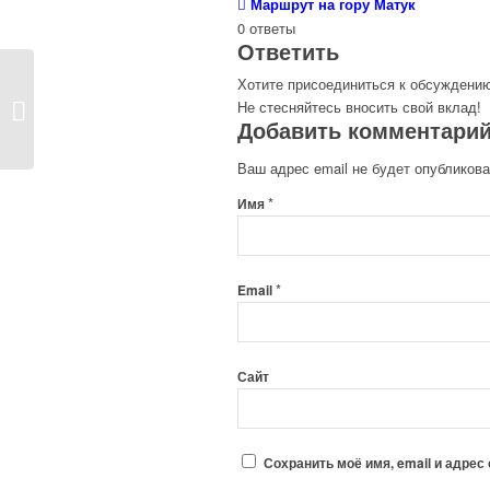
Маршрут на гору Матук
0
ответы
Ответить
Хотите присоединиться к обсуждени
Бизнес-туры: характеристики
Не стесняйтесь вносить свой вклад!
делового тур...
Добавить комментари
Ваш адрес email не будет опубликова
*
Имя
*
Email
Сайт
Сохранить моё имя, email и адре