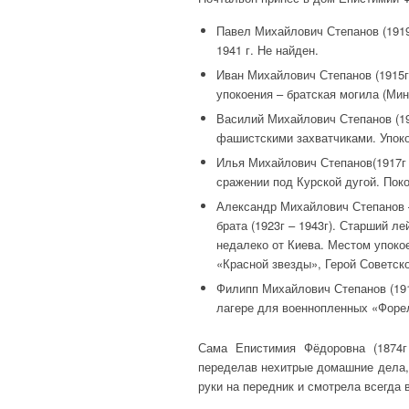
Павел Михайлович Степанов (1919г
1941 г. Не найден.
Иван Михайлович Степанов (1915г 
упокоения – братская могила (Мин
Василий Михайлович Степанов (190
фашистскими захватчиками. Упокои
Илья Михайлович Степанов(1917г –
сражении под Курской дугой. Поко
Александр Михайлович Степанов 
брата (1923г – 1943г). Старший ле
недалеко от Киева. Местом упокое
«Красной звезды», Герой Советско
Филипп Михайлович Степанов (191
лагере для военнопленных «Форел
Сама Епистимия Фёдоровна (1874г
переделав нехитрые домашние дела,
руки на передник и смотрела всегда 