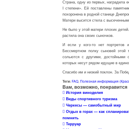
Страна, одну из первых, наградила 
I степени». Ей поставлены памятни
похоронена в родной станице Днепро
Матери высится стела с высеченным
Не было у этой матери плохих детей
растила она своих сыночков.
И если у кого-то нет портретов 
Бессмертном полку сыновей этой 
сольются с другими, достойными 
которых несут рядом идущие в едино
Спасибо им и низкий поклон. За Побе
Теги:
FAQ
,
Полезная информация (Красн
Вам, возможно, понравится
История виноделия
Виды спортивного туризма
Черкесы — самобытный мир
Отдых в горах — как спланирова
помнить
Терруар