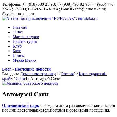
Телефоны: +7 (918) 080-25-93; +7 (938) 495-82-98; +7 (966) 770-
27-52; +7(999) 650-82-31 - MAX; E-mail - info@nunataka.ru;
Skype: nunataka.ru
Главная
О нас
Магазин туров
График туров
Клуб
Блог
Поиск
Меню
Меню
Блог - Последние новости
Вы здесь:
Домашняя страница
1
/
Россия
2
/
Краснодарский
край
3
/
Сочи
4
/
Автомузей Сочи
Автомузей Сочи
Олимпийский парк
с каждым днем развивается, наполняется
новыми достопримечательностями и объектами посещения.