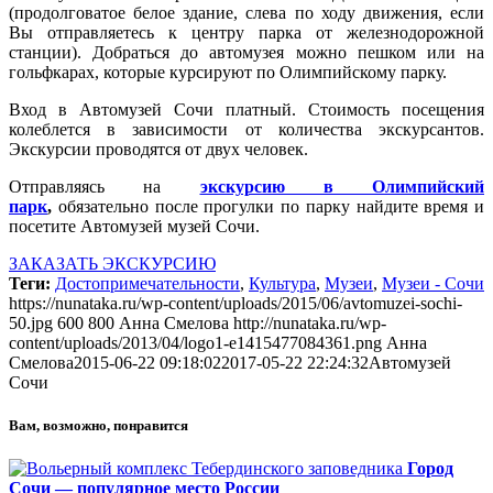
(продолговатое белое здание, слева по ходу движения, если
Вы отправляетесь к центру парка от железнодорожной
станции). Добраться до автомузея можно пешком или на
гольфкарах, которые курсируют по Олимпийскому парку.
Вход в Автомузей Сочи платный. Стоимость посещения
колеблется в зависимости от количества экскурсантов.
Экскурсии проводятся от двух человек.
Отправляясь на
экскурсию в Олимпийский
парк
,
обязательно после прогулки по парку найдите время и
посетите Автомузей музей Сочи.
ЗАКАЗАТЬ ЭКСКУРСИЮ
Теги:
Достопримечательности
,
Культура
,
Музеи
,
Музеи - Сочи
https://nunataka.ru/wp-content/uploads/2015/06/avtomuzei-sochi-
50.jpg
600
800
Анна Смелова
http://nunataka.ru/wp-
content/uploads/2013/04/logo1-e1415477084361.png
Анна
Смелова
2015-06-22 09:18:02
2017-05-22 22:24:32
Автомузей
Сочи
Вам, возможно, понравится
Город
Сочи — популярное место России