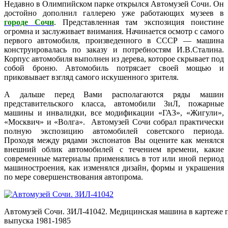
Недавно в Олимпийском парке открылся Автомузей Сочи. Он
достойно дополнил галлерею уже работающих музеев в
городе Сочи
. Представленная там экспозиция поистине
огромна и заслуживает внимания. Начинается осмотр с самого
первого автомобиля, произведенного в СССР — машина
конструировалась по заказу и потребностям И.В.Сталина.
Корпус автомобиля выполнен из дерева, которое скрывает под
собой броню. Автомобиль потрясает своей мощью и
приковывает взгляд самого искушенного зрителя.
А дальше перед Вами располагаются ряды машин
представительского класса, автомобили ЗиЛ, пожарные
машины и инвалидки, все модификации «ГАЗ», «Жигули»,
«Москвич» и «Волга». Автомузей Сочи собрал практически
полную экспозицию автомобилей советского периода.
Проходя между рядами экспонатов Вы оцените как менялся
внешний облик автомобилей с течением времени, какие
современные материалы применялись в тот или иной период
машиностроения, как изменялся дизайн, формы и украшения
по мере совершенствования автопрома.
Автомузей Сочи. ЗИЛ-41042. Медицинская машина в картеже п
выпуска 1981-1985