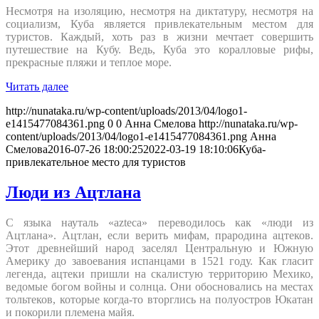
Несмотря на изоляцию, несмотря на диктатуру, несмотря на
социализм, Куба является привлекательным местом для
туристов. Каждый, хоть раз в жизни мечтает совершить
путешествие на Кубу. Ведь, Куба это коралловые рифы,
прекрасные пляжи и теплое море.
Читать далее
http://nunataka.ru/wp-content/uploads/2013/04/logo1-
e1415477084361.png
0
0
Анна Смелова
http://nunataka.ru/wp-
content/uploads/2013/04/logo1-e1415477084361.png
Анна
Смелова
2016-07-26 18:00:25
2022-03-19 18:10:06
Куба-
привлекательное место для туристов
Люди из Ацтлана
С языка науталь «azteca» переводилось как «люди из
Ацтлана». Ацтлан, если верить мифам, прародина ацтеков.
Этот древнейший народ заселял Центральную и Южную
Америку до завоевания испанцами в 1521 году. Как гласит
легенда, ацтеки пришли на скалистую территорию Мехико,
ведомые богом войны и солнца. Они обосновались на местах
тольтеков, которые когда-то вторглись на полуостров Юкатан
и покорили племена майя.