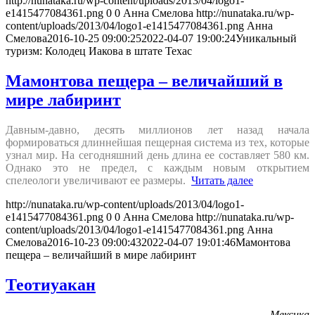
http://nunataka.ru/wp-content/uploads/2013/04/logo1-
e1415477084361.png
0
0
Анна Смелова
http://nunataka.ru/wp-
content/uploads/2013/04/logo1-e1415477084361.png
Анна
Смелова
2016-10-25 09:00:25
2022-04-07 19:00:24
Уникальный
туризм: Колодец Иакова в штате Техас
Мамонтова пещера – величайший в
мире лабиринт
Давным-давно, десять миллионов лет назад начала
формироваться длиннейшая пещерная система из тех, которые
узнал мир. На сегодняшний день длина ее составляет 580 км.
Однако это не предел, с каждым новым открытием
спелеологи увеличивают ее размеры.
Читать далее
http://nunataka.ru/wp-content/uploads/2013/04/logo1-
e1415477084361.png
0
0
Анна Смелова
http://nunataka.ru/wp-
content/uploads/2013/04/logo1-e1415477084361.png
Анна
Смелова
2016-10-23 09:00:43
2022-04-07 19:01:46
Мамонтова
пещера – величайший в мире лабиринт
Теотиуакан
Мексика