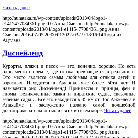
Читать далее
http://nunataka.ru/wp-content/uploads/2013/04/logo1-
e1415477084361.png
0
0
Анна Смелова
http://nunataka.ru/wp-
content/uploads/2013/04/logo1-e1415477084361.png
Анна
Смелова
2016-07-05 20:00:01
2022-03-19 18:16:14
Люди из
Ацтлана
Диснейленд
Курорты, пляжи и песок — это, конечно, хорошо. Но есть
одно место на земле, где сказка превращается в реальность.
Это место является самым любимым для отдыха детей и
взрослых. Находится в Америке уже более 50ти лет. И
называется оно Диснейленд! Принцессы и принцы, феи и
гномы, великолепные замки и пиратские судна, сказочные
зеленые сады… Все это находится в 35 км от Лос-Анжелеса в
Анахайме и заслуженно названо самой волшебной
достопримечательностью из всех во всем мире.
Читать далее
http://nunataka.ru/wp-content/uploads/2013/04/logo1-
e1415477084361.png
0
0
Анна Смелова
http://nunataka.ru/wp-
content/uploads/2013/04/logo1-e1415477084361.png
Анна
Смелова
2016-02-02 09:00:37
2022-04-07 22:54:00
Диснейленд