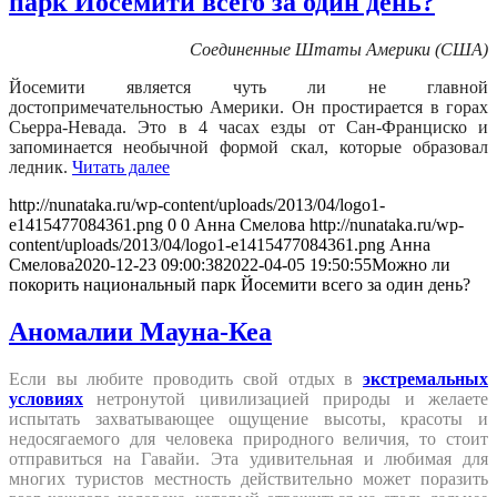
парк Йосемити всего за один день?
Соединенные Штаты Америки (США)
Йосемити является чуть ли не главной
достопримечательностью Америки. Он простирается в горах
Сьерра-Невада. Это в 4 часах езды от Сан-Франциско и
запоминается необычной формой скал, которые образовал
ледник.
Читать далее
http://nunataka.ru/wp-content/uploads/2013/04/logo1-
e1415477084361.png
0
0
Анна Смелова
http://nunataka.ru/wp-
content/uploads/2013/04/logo1-e1415477084361.png
Анна
Смелова
2020-12-23 09:00:38
2022-04-05 19:50:55
Можно ли
покорить национальный парк Йосемити всего за один день?
Аномалии Мауна-Кеа
Если вы любите проводить свой отдых в
экстремальных
условиях
нетронутой цивилизацией природы и желаете
испытать захватывающее ощущение высоты, красоты и
недосягаемого для человека природного величия, то стоит
отправиться на Гавайи. Эта удивительная и любимая для
многих туристов местность действительно может поразить