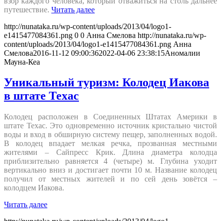
взор каждого человека, который отважиться на столь дальнее
путешествие.
Читать далее
http://nunataka.ru/wp-content/uploads/2013/04/logo1-
e1415477084361.png
0
0
Анна Смелова
http://nunataka.ru/wp-
content/uploads/2013/04/logo1-e1415477084361.png
Анна
Смелова
2016-11-12 09:00:36
2022-04-06 23:38:15
Аномалии
Мауна-Кеа
Уникальный туризм: Колодец Иакова
в штате Техас
Колодец расположен в Соединенных Штатах Америки в
штате Техас. Это одновременно источник кристально чистой
воды и вход в обширную систему пещер, заполненных водой.
В колодец впадает мелкая речка, прозванная местными
жителями – Сайпресс Крик. Длина диаметра колодца
приблизительно равняется 4 (четыре) м. Глубина уходит
вертикально вниз и достигает почти 10 м. Название колодец
получил от местных жителей и по сей день зовётся –
колодцем Иакова.
Читать далее