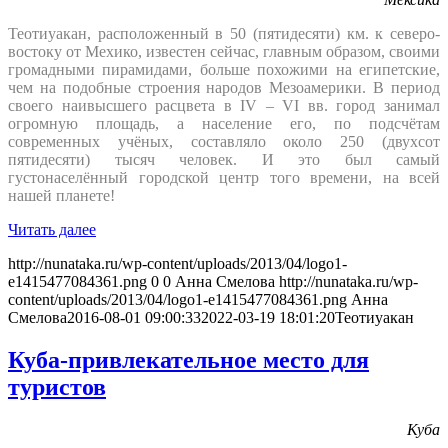
Теотиуакан, расположенный в 50 (пятидесяти) км. к северо-
востоку от Мехико, известен сейчас, главным образом, своими
громадными пирамидами, больше похожими на египетские,
чем на подобные строения народов Мезоамерики. В период
своего наивысшего расцвета в IV – VI вв. город занимал
огромную площадь, а население его, по подсчётам
современных учёных, составляло около 250 (двухсот
пятидесяти) тысяч человек. И это был самый
густонаселённый городской центр того времени, на всей
нашей планете!
Читать далее
http://nunataka.ru/wp-content/uploads/2013/04/logo1-
e1415477084361.png
0
0
Анна Смелова
http://nunataka.ru/wp-
content/uploads/2013/04/logo1-e1415477084361.png
Анна
Смелова
2016-08-01 09:00:33
2022-03-19 18:01:20
Теотиуакан
Куба-привлекательное место для
туристов
Куба