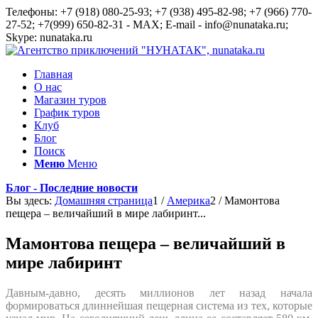
Телефоны: +7 (918) 080-25-93; +7 (938) 495-82-98; +7 (966) 770-
27-52; +7(999) 650-82-31 - MAX; E-mail - info@nunataka.ru;
Skype: nunataka.ru
Главная
О нас
Магазин туров
График туров
Клуб
Блог
Поиск
Меню
Меню
Блог - Последние новости
Вы здесь:
Домашняя страница
1
/
Америка
2
/
Мамонтова
пещера – величайший в мире лабиринт...
Мамонтова пещера – величайший в
мире лабиринт
Давным-давно, десять миллионов лет назад начала
формироваться длиннейшая пещерная система из тех, которые