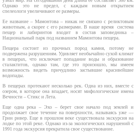
узнал мир. На сегодняшний день длина ее составляет 580 км.
Однако это не предел, с каждым новым открытием
спелеологи увеличивают ее размеры.
Ее название – Мамонтова – никак не связано с реликтовым
животным, а скорее с его размерами. В наше время система
пещер и лабиринтов входит в состав заповедника –
Национальный парк под названием Мамонтова пещера.
Пещера состоит из прочных пород камня, потому не
подвержена разрушениям. Удивляет необычайно сухой климат
в пещерах, что исключает попадание воды и образование
сталактитов, однако там, где это произошло, мы имеем
возможность видеть причудливо застывшие красивейшие
водопады.
В пещерах протекают несколько рек. Одна из них, вместе с
озером, в которое она впадает, носят мифологические имена
Вечности – Стикс и Лета.
Еще одна река – Эхо – берет свое начало под землей и
продолжает свое течение на поверхности, называясь уже —
Грин ривер. Еще в прошлом веке существовала экскурсия на
лодке по этой реке. Однако из-за экологических нарушений с
1991 года экскурсия прекратила свое существование.