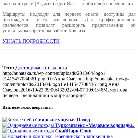
шахты и треки (Адыгея) ждут Вас — любителей спелеологии.
Маршруты подходят для первого опыта, доступны для
прохождения всем желающим. Для профессионалов-
спелеологов позволят расширить представления об
уникальном карстовом районе Кавказа.
УЗНАТЬ ПОДРОБНОСТИ
Теги:
Достопримечательности
http://nunataka.ru/wp-content/uploads/2013/04/logo1-
e1415477084361.png
0
0
Анна Смелова
http://nunataka.ru/wp-
content/uploads/2013/04/logo1-e1415477084361.png
Анна
Смелова
2016-10-23 09:00:43
2022-04-07 19:01:46
Мамонтова
пещера – величайший в мире лабиринт
Вам, возможно, понравится
Свирское ущелье. Поход
Туркомплекс «Медовые водопады»
СкайПарк Сочи