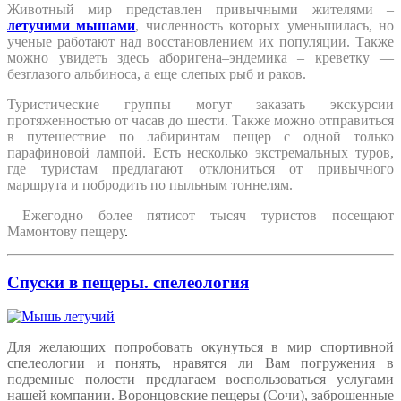
Животный мир представлен привычными жителями –
летучими мышами
, численность которых уменьшилась, но
ученые работают над восстановлением их популяции. Также
можно увидеть здесь аборигена–эндемика – креветку —
безглазого альбиноса, а еще слепых рыб и раков.
Туристические группы могут заказать экскурсии
протяженностью от часав до шести. Также можно отправиться
в путешествие по лабиринтам пещер с одной только
парафиновой лампой. Есть несколько экстремальных туров,
где туристам предлагают отклониться от привычного
маршрута и побродить по пыльным тоннелям.
Ежегодно более пятисот тысяч туристов посещают
Мамонтову пещеру
.
Спуски в пещеры. спелеология
Для желающих попробовать окунуться в мир спортивной
спелеологии и понять, нравятся ли Вам погружения в
подземные полости предлагаем воспользоваться услугами
нашей компании. Воронцовские пещеры (Сочи), заброшенные