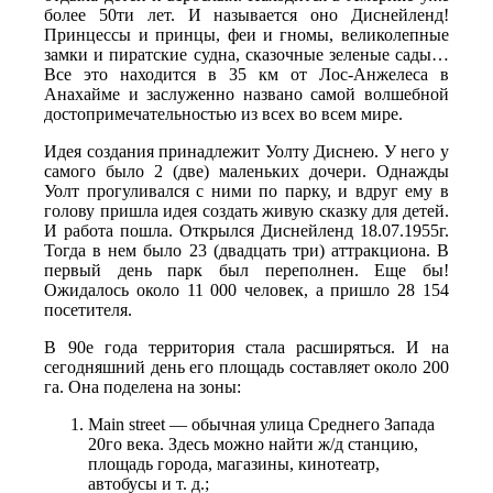
более 50ти лет. И называется оно Диснейленд!
Принцессы и принцы, феи и гномы, великолепные
замки и пиратские судна, сказочные зеленые сады…
Все это находится в 35 км от Лос-Анжелеса в
Анахайме и заслуженно названо самой волшебной
достопримечательностью из всех во всем мире.
Идея создания принадлежит Уолту Диснею. У него у
самого было 2 (две) маленьких дочери. Однажды
Уолт прогуливался с ними по парку, и вдруг ему в
голову пришла идея создать живую сказку для детей.
И работа пошла. Открылся Диснейленд 18.07.1955г.
Тогда в нем было 23 (двадцать три) аттракциона. В
первый день парк был переполнен. Еще бы!
Ожидалось около 11 000 человек, а пришло 28 154
посетителя.
В 90е года территория стала расширяться. И на
сегодняшний день его площадь составляет около 200
га. Она поделена на зоны:
Main street — обычная улица Среднего Запада
20го века. Здесь можно найти ж/д станцию,
площадь города, магазины, кинотеатр,
автобусы и т. д.;