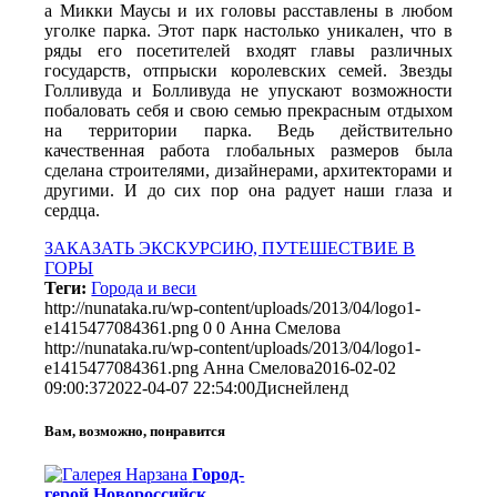
а Микки Маусы и их головы расставлены в любом
уголке парка. Этот парк настолько уникален, что в
ряды его посетителей входят главы различных
государств, отпрыски королевских семей. Звезды
Голливуда и Болливуда не упускают возможности
побаловать себя и свою семью прекрасным отдыхом
на территории парка. Ведь действительно
качественная работа глобальных размеров была
сделана строителями, дизайнерами, архитекторами и
другими. И до сих пор она радует наши глаза и
сердца.
ЗАКАЗАТЬ ЭКСКУРСИЮ, ПУТЕШЕСТВИЕ В
ГОРЫ
Теги:
Города и веси
http://nunataka.ru/wp-content/uploads/2013/04/logo1-
e1415477084361.png
0
0
Анна Смелова
http://nunataka.ru/wp-content/uploads/2013/04/logo1-
e1415477084361.png
Анна Смелова
2016-02-02
09:00:37
2022-04-07 22:54:00
Диснейленд
Вам, возможно, понравится
Город-
герой Новороссийск