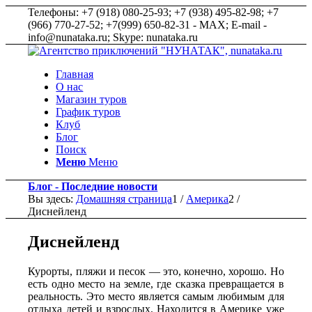
Телефоны: +7 (918) 080-25-93; +7 (938) 495-82-98; +7
(966) 770-27-52; +7(999) 650-82-31 - MAX; E-mail -
info@nunataka.ru; Skype: nunataka.ru
Главная
О нас
Магазин туров
График туров
Клуб
Блог
Поиск
Меню
Меню
Блог - Последние новости
Вы здесь:
Домашняя страница
1
/
Америка
2
/
Диснейленд
Диснейленд
Курорты, пляжи и песок — это, конечно, хорошо. Но
есть одно место на земле, где сказка превращается в
реальность. Это место является самым любимым для
отдыха детей и взрослых. Находится в Америке уже