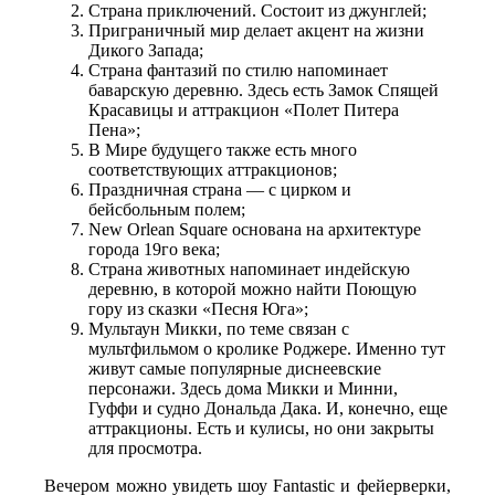
Страна приключений. Состоит из джунглей;
Приграничный мир делает акцент на жизни
Дикого Запада;
Страна фантазий по стилю напоминает
баварскую деревню. Здесь есть Замок Спящей
Красавицы и аттракцион «Полет Питера
Пена»;
В Мире будущего также есть много
соответствующих аттракционов;
Праздничная страна — с цирком и
бейсбольным полем;
New Orlean Square основана на архитектуре
города 19го века;
Страна животных напоминает индейскую
деревню, в которой можно найти Поющую
гору из сказки «Песня Юга»;
Мультаун Микки, по теме связан с
мультфильмом о кролике Роджере. Именно тут
живут самые популярные диснеевские
персонажи. Здесь дома Микки и Минни,
Гуффи и судно Дональда Дака. И, конечно, еще
аттракционы. Есть и кулисы, но они закрыты
для просмотра.
Вечером можно увидеть шоу Fantastic и фейерверки,