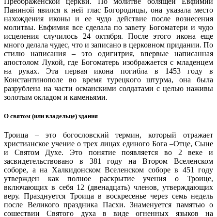
Преображенской церкви. По молитве болящей Евфимии
Паниной явился к ней глас Богородицы, она указала место
нахождения иконы и ее чудо действие после вознесения
молитвы. Евфимия все сделала по завету Богоматери и чудо
исцеления случилось 24 октября. После этого икона еще
много делала чудес, что и записано в церковном придании. По
стилю написания – это одигитрия, впервые написанная
апостолом Лукой, где Богоматерь изображается с младенцем
на руках. Эта первая икона погибла в 1453 году в
Константинополе во время турецкого штурма, она была
разрублена на части османскими солдатами с целью наживы
золотым окладом и каменьями.
О святом (или владельце) здания
Троица – это богословский термин, который отражает
христианское учение о трех лицах единого Бога –Отце, Сыне
и Святом Духе. Это понятие появляется во 2 веке и
засвидетельствовано в 381 году на Втором Вселенском
соборе, а на Халкидонском Вселенском соборе в 451 году
утвержден как полное раскрытие учения о Троице,
включающих в себя 12 (двенадцать) членов, утверждающих
веру. Празднуется Троица в воскресенье через семь недель
после Великого праздника Пасхи. Знаменуется памятью о
сошествии Святого духа в виде огненных языков на