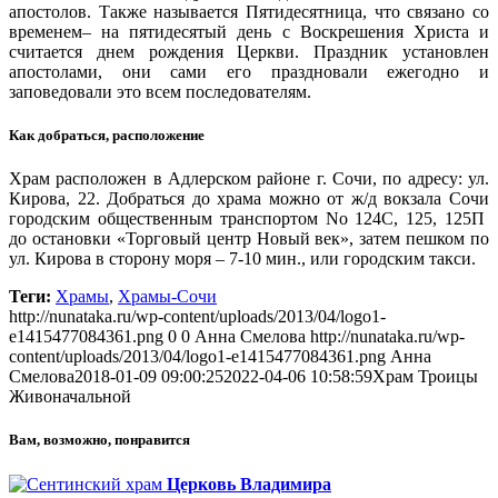
апостолов. Также называется Пятидесятница, что связано со
временем– на пятидесятый день с Воскрешения Христа и
считается днем рождения Церкви. Праздник установлен
апостолами, они сами его праздновали ежегодно и
заповедовали это всем последователям.
Как добраться, расположение
Храм расположен в Адлерском районе г. Сочи, по адресу: ул.
Кирова, 22. Добраться до храма можно от ж/д вокзала Сочи
городским общественным транспортом No 124С, 125, 125П
до остановки «Торговый центр Новый век», затем пешком по
ул. Кирова в сторону моря – 7-10 мин., или городским такси.
Теги:
Храмы
,
Храмы-Сочи
http://nunataka.ru/wp-content/uploads/2013/04/logo1-
e1415477084361.png
0
0
Анна Смелова
http://nunataka.ru/wp-
content/uploads/2013/04/logo1-e1415477084361.png
Анна
Смелова
2018-01-09 09:00:25
2022-04-06 10:58:59
Храм Троицы
Живоначальной
Вам, возможно, понравится
Церковь Владимира