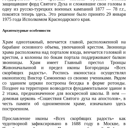
защищавшие форд Святого Духа и сложившие свои головы в
одну из русско-турецких военных кампаний 1877 —
78 г.г.,
покоятся теперь здесь. Это решение было принято 29 января
1975 года Исполкомом Краснодарского края.
Архитектурные особенности
Храм одноэтажный, венчается главой, расположенной на
барабане основного объема, увенчанной крестом. Звонница
храма расположена над порталом входа, венчается головкой и
крестом, а колонны по бокам портала поддерживают балкон
звонницы. Храм имеет Главный престол Троицы
Живоначальнной и предел иконы Богородицы «Всех
скорбящих радость». Роспись иконостаса осуществлял
иконописец Виктор Симоненко со своими учениками. Рядом
со зданием церкви построена беседка в форме ротонды.
Позднее на территории возводится фундаментальное здание в
2 этажа, предназначенное для воскресной школы. В нем —
домовая церковь «Сошествия Святого духа на апостолов», в
честь памяти об одноименном храме, изначально здесь
построенном.
Прославление иконы «Всех скорбящих радость» как
чудотворной зафиксировано в 1688 году в Москве, в