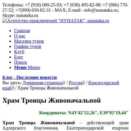
Телефоны: +7 (918) 080-25-93; +7 (938) 495-82-98; +7 (966) 770-
27-52; +7(999) 650-82-31 - MAX; E-mail - info@nunataka.ru;
Skype: nunataka.ru
Главная
О нас
Магазин туров
График туров
Клуб
Блог
Поиск
Меню
Меню
Блог - Последние новости
Вы здесь:
Домашняя страница
1
/
Россия
2
/
Краснодарский
край
3
/
Храм Троицы Живоначальной
Храм Троицы Живоначальной
Координаты
:
N43°42’22,26″, E39°92’19,44″
Храм Троицы Живоначальной
– действующий храм
Адлерского благочиния, Екатеринодарской епархии