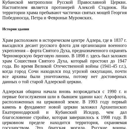
Кубанской митрополии Русской Православной Церкви.
Настоятелем является протоиерей Алексей Стаднюк. На
территории храма пребывают частички святых мощей Георгия
Победоносца, Петра и Февроньи Муромских.
История здания
Храм расположен в историческом центре Адлера, где в 1837 г.
высадился десант русского флота для организации военного
укрепления – форта Святого Духа, предназначенного охранять
Черноморскую береговую линию. В 1898 г. здесь был заложен
храм Сошествия Святого Духа, который простоял до 1947
года. Во время Великой Отечественной войны (1941-45 г.г.),
когда город Сочи находился под угрозой оккупации, почти
все архивы были уничтожены, потому нет достоверных
данных о той старой Адлерской церкви.
Адлерская община начала вновь возрождаться с 1990 г. и
первые богослужения шли в бывшем здании касс Аэрофлота,
расположенных на церковной земле. В 1993 году первый
камень в фундамент новой церкви заложил Архиепископ
Екатеринодарский и Кубанский Исидор, чем дал
благословение стройке, которая завершилось к 1998 году. В
церковном пределе находится территория, охраняемая
государством. Это братская могила. Русские воины,