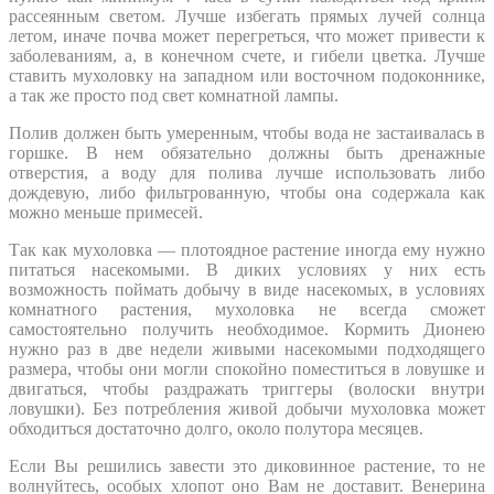
рассеянным светом. Лучше избегать прямых лучей солнца
летом, иначе почва может перегреться, что может привести к
заболеваниям, а, в конечном счете, и гибели цветка. Лучше
ставить мухоловку на западном или восточном подоконнике,
а так же просто под свет комнатной лампы.
Полив должен быть умеренным, чтобы вода не застаивалась в
горшке. В нем обязательно должны быть дренажные
отверстия, а воду для полива лучше использовать либо
дождевую, либо фильтрованную, чтобы она содержала как
можно меньше примесей.
Так как мухоловка — плотоядное растение иногда ему нужно
питаться насекомыми. В диких условиях у них есть
возможность поймать добычу в виде насекомых, в условиях
комнатного растения, мухоловка не всегда сможет
самостоятельно получить необходимое. Кормить Дионею
нужно раз в две недели живыми насекомыми подходящего
размера, чтобы они могли спокойно поместиться в ловушке и
двигаться, чтобы раздражать триггеры (волоски внутри
ловушки). Без потребления живой добычи мухоловка может
обходиться достаточно долго, около полутора месяцев.
Если Вы решились завести это диковинное растение, то не
волнуйтесь, особых хлопот оно Вам не доставит. Венерина