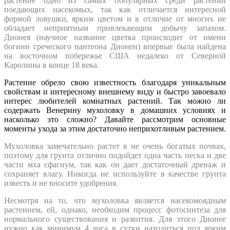
растение одно из самых популярных среди растений
поедающих насекомых, так как отличается интересной
формой ловушки, ярким цветом и в отличие от многих не
обладает неприятным привлекающим добычу запахом.
Дионея (научное название цветка происходит от имени
богини греческого пантеона Дионеи) впервые была найдена
на восточном побережье США недалеко от Северной
Каролины в конце 18 века.
Растение обрело свою известность благодаря уникальным
свойствам и интересному внешнему виду и быстро завоевало
интерес любителей комнатных растений. Так можно ли
содержать Венерину мухоловку в домашних условиях и
насколько это сложно? Давайте рассмотрим основные
моменты ухода за этим достаточно неприхотливым растением.
Мухоловка замечательно растет в не очень богатых почвах,
поэтому для грунта отлично подойдет одна часть песка и две
части мха сфагнум, так как он дает достаточный дренаж и
сохраняет влагу. Никогда не используйте в качестве грунта
известь и не вносите удобрения.
Несмотря на то, что мухоловка является насекомоядным
растением, ей, однако, необходим процесс фотосинтеза для
нормального существования и развития. Для этого Дионее
нужно как минимум 4 часа в сутки находиться под ярким