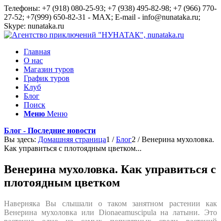
Телефоны: +7 (918) 080-25-93; +7 (938) 495-82-98; +7 (966) 770-
27-52; +7(999) 650-82-31 - MAX; E-mail - info@nunataka.ru;
Skype: nunataka.ru
Главная
О нас
Магазин туров
График туров
Клуб
Блог
Поиск
Меню
Меню
Блог - Последние новости
Вы здесь:
Домашняя страница
1
/
Блог
2
/
Венерина мухоловка.
Как управиться с плотоядным цветком...
Венерина мухоловка. Как управиться с
плотоядным цветком
Наверняка Вы слышали о таком занятном растении как
Венерина мухоловка или Dionaeamuscipula на латыни. Это