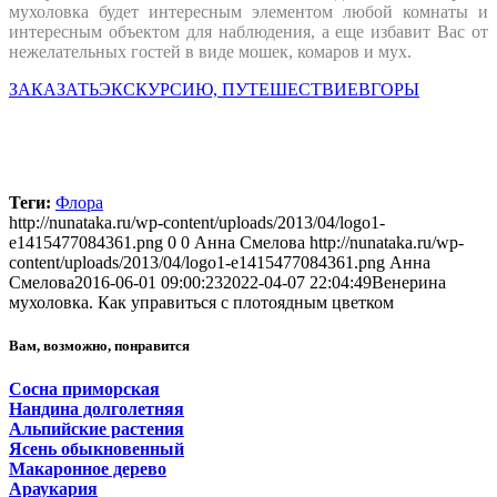
мухоловка будет интересным элементом любой комнаты и
интересным объектом для наблюдения, а еще избавит Вас от
нежелательных гостей в виде мошек, комаров и мух.
ЗАКАЗАТЬЭКСКУРСИЮ, ПУТЕШЕСТВИЕВГОРЫ
Теги:
Флора
http://nunataka.ru/wp-content/uploads/2013/04/logo1-
e1415477084361.png
0
0
Анна Смелова
http://nunataka.ru/wp-
content/uploads/2013/04/logo1-e1415477084361.png
Анна
Смелова
2016-06-01 09:00:23
2022-04-07 22:04:49
Венерина
мухоловка. Как управиться с плотоядным цветком
Вам, возможно, понравится
Сосна приморская
Нандина долголетняя
Альпийские растения
Ясень обыкновенный
Макаронное дерево
Араукария