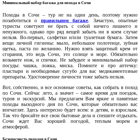
Минимальный набор багажа для похода в Сочи
Походы в Сочи – тур не на один день, поэтому нужно
позаботиться о
правильном багаже
. Зачастую, опытные
туристы советуют не брать с собой ничего лишнего и
ненужного, однако про ряд вещей забыть ни в коем случае
нельзя. Во-первых, салфетки и/или туалетная бумага. Затем
вещи личной гигиены: мыло, небольшое полотенце, зубная
щетка, паста по желанию. Нужно взять защитный крем от
сгорания, это ведь Сочи, это солнце и море. Обязательно
возьмите нож, и спички. Не забудьте и минимальный набор
посуды: чашка, ложка, миска. Помните и про аптечку:
пластыри и необходимые сугубо для вас медикаментозные
препараты. Удостоверение личности тоже забыть нельзя.
Вот, собственно, и все основные советы, как собрать в поход
по Сочи. Сейчас лето, а значит – самое время для поездок,
туров и экскурсий. Мы предлагаем Вам яркие и памятные
походы выходного дня по Сочи, которые обязательно вас
впечатлят. Здесь интересно будет всем: и детям, и взрослым.
Так что бросайте все свои бытовые дела и спешите отдыхать.
Сочи ждет Вас хорошей погодой, теплым морем и
атмосферой.
Безопасность походов в Сочи