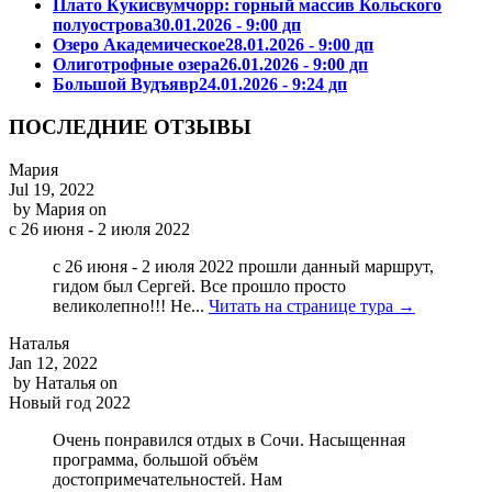
Плато Кукисвумчорр: горный массив Кольского
полуострова
30.01.2026 - 9:00 дп
Озеро Академическое
28.01.2026 - 9:00 дп
Олиготрофные озера
26.01.2026 - 9:00 дп
Большой Вудъявр
24.01.2026 - 9:24 дп
ПОСЛЕДНИЕ ОТЗЫВЫ
Мария
Jul 19, 2022
by
Мария
on
с 26 июня - 2 июля 2022
с 26 июня - 2 июля 2022 прошли данный маршрут,
гидом был Сергей. Все прошло просто
великолепно!!! Не...
Читать на странице тура →
Наталья
Jan 12, 2022
by
Наталья
on
Новый год 2022
Очень понравился отдых в Сочи. Насыщенная
программа, большой объём
достопримечательностей. Нам