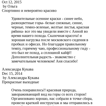
Oct 12, 2015
by
Ольга
Спортивно и невероятно красиво
Удивительные осенние краски - синее небо,
разноцветные горы- белые снежные, синие,
черные, темно-зеленые, желтые листья, красная
рябина- все это мы увидели вместе с Анной во
время нашего похода. Сказочная красота! и
хорошая нагрузка после московского сидения в
пробках и офисах. Но благодаря правильному
темпу, горячему чаю, профессиональному гиду -
это был не поход, а сплошной кайф!!
Дополнительная радость - знакомство с
замечательным человеком! Аня спасибо!
Александра Кукава
Dec 15, 2014
by
Александра Кукава
Прекрасные выходные
Очень понравилось!! красивая природа,
завораживающий вид на горы со всех сторон!
Организовано хорошо, нас собрали в точке сбора,
провели краткий инструктаж и мы отправились в