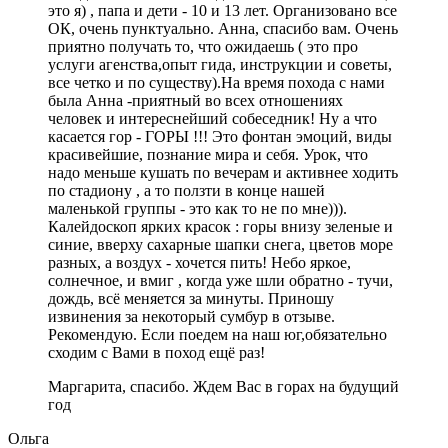
это я) , папа и дети - 10 и 13 лет. Организовано все
ОК, очень пунктуально. Анна, спасибо вам. Очень
приятно получать то, что ожидаешь ( это про
услуги агенства,опыт гида, инструкции и советы,
все четко и по существу).На время похода с нами
была Анна -приятный во всех отношениях
человек и интереснейший собеседник! Ну а что
касается гор - ГОРЫ !!! Это фонтан эмоций, виды
красивейшие, познание мира и себя. Урок, что
надо меньше кушать по вечерам и активнее ходить
по стадиону , а то ползти в конце нашей
маленькой группы - это как то не по мне))).
Калейдоскоп ярких красок : горы внизу зеленые и
синие, вверху сахарные шапки снега, цветов море
разных, а воздух - хочется пить! Небо яркое,
солнечное, и вмиг , когда уже шли обратно - тучи,
дождь, всё меняется за минуты. Приношу
извинения за некоторый сумбур в отзыве.
Рекомендую. Если поедем на наш юг,обязательно
сходим с Вами в поход ещё раз!
Маргарита, спасибо. Ждем Вас в горах на будущий
год
Ольга