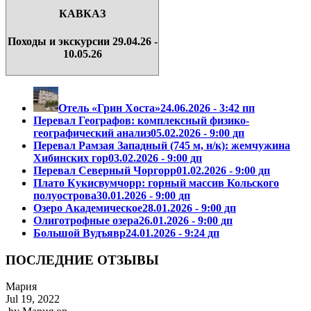
КАВКАЗ
Походы и экскурсии 29.04.26 -
10.05.26
Отель «Грин Хоста»
24.06.2026 - 3:42 пп
Перевал Географов: комплексный физико-
географический анализ
05.02.2026 - 9:00 дп
Перевал Рамзая Западный (745 м, н/к): жемчужина
Хибинских гор
03.02.2026 - 9:00 дп
Перевал Северный Чоргорр
01.02.2026 - 9:00 дп
Плато Кукисвумчорр: горный массив Кольского
полуострова
30.01.2026 - 9:00 дп
Озеро Академическое
28.01.2026 - 9:00 дп
Олиготрофные озера
26.01.2026 - 9:00 дп
Большой Вудъявр
24.01.2026 - 9:24 дп
ПОСЛЕДНИЕ ОТЗЫВЫ
Мария
Jul 19, 2022