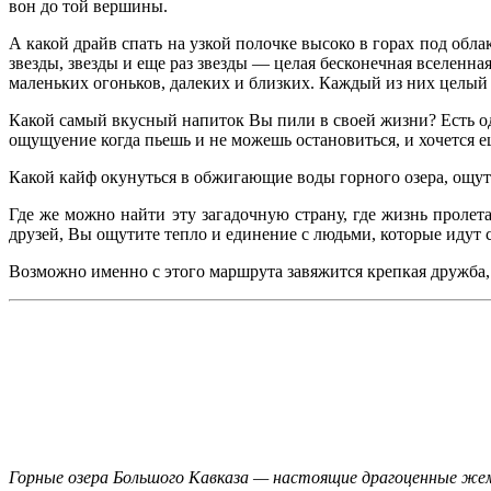
вон до той вершины.
А какой драйв спать на узкой полочке высоко в горах под обла
звезды, звезды и еще раз звезды — целая бесконечная вселенна
маленьких огоньков, далеких и близких. Каждый из них целый 
Какой самый вкусный напиток Вы пили в своей жизни? Есть од
ощущуение когда пьешь и не можешь остановиться, и хочется 
Какой кайф окунуться в обжигающие воды горного озера, ощути
Где же можно найти эту загадочную страну, где жизнь пролета
друзей, Вы ощутите тепло и единение с людьми, которые идут 
Возможно именно с этого маршрута завяжится крепкая дружба,
Горные озера Большого Кавказа — настоящие драгоценные же