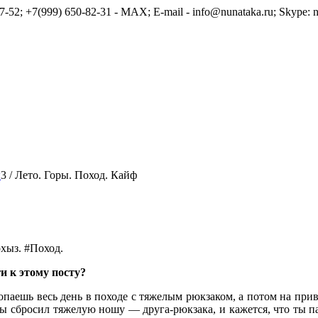
7-52; +7(999) 650-82-31 - MAX; E-mail - info@nunataka.ru; Skype: n
ы
3
/
Лето. Горы. Поход. Кайф
рхыз. #Поход.
и к этому посту?
е топаешь весь день в походе с тяжелым рюкзаком, а потом на пр
то ты сбросил тяжелую ношу — друга-рюкзака, и кажется, что ты