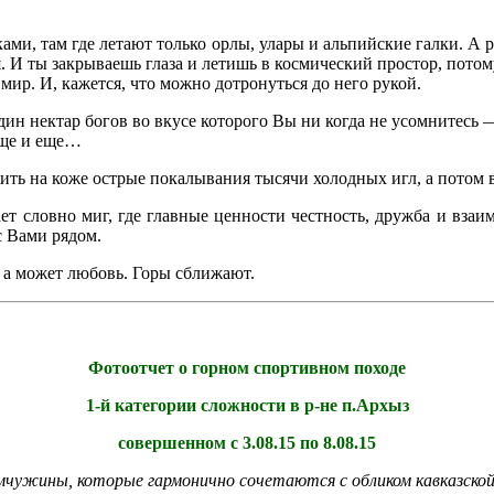
ками, там где летают только орлы, улары и альпийские галки. А 
я. И ты закрываешь глаза и летишь в космический простор, потом
мир. И, кажется, что можно дотронуться до него рукой.
ин нектар богов во вкусе которого Вы ни когда не усомнитесь —
еще и еще…
ть на коже острые покалывания тысячи холодных игл, а потом в
ет словно миг, где главные ценности честность, дружба и взаи
с Вами рядом.
 а может любовь. Горы сближают.
Фотоотчет о горном спортивном походе
1-й категории сложности в р-не п.Архыз
совершенном с 3.08.15 по 8.08.15
мчужины, которые гармонично сочетаются с обликом кавказско