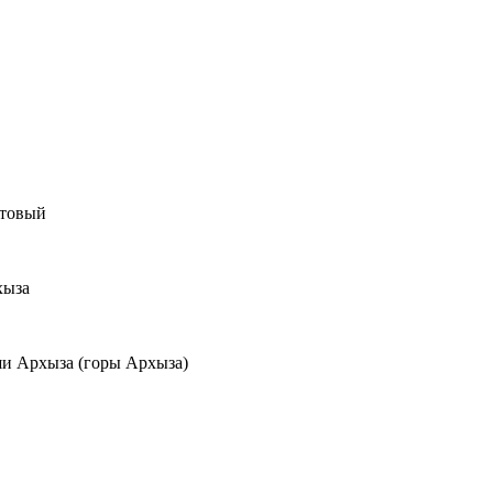
итовый
хыза
ши Архыза (горы Архыза)