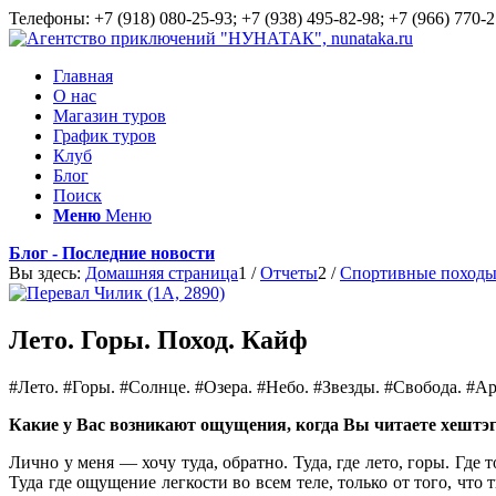
Телефоны: +7 (918) 080-25-93; +7 (938) 495-82-98; +7 (966) 770-2
Главная
О нас
Магазин туров
График туров
Клуб
Блог
Поиск
Меню
Меню
Блог - Последние новости
Вы здесь:
Домашняя страница
1
/
Отчеты
2
/
Спортивные поход
Лето. Горы. Поход. Кайф
#Лето. #Горы. #Солнце. #Озера. #Небо. #Звезды. #Свобода. #А
Какие у Вас возникают ощущения, когда Вы читаете хештэг
Лично у меня — хочу туда, обратно. Туда, где лето, горы. Гд
Туда где ощущение легкости во всем теле, только от того, ч