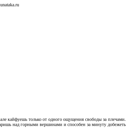
unataka.ru
ивале кайфуешь только от одного ощущения свободы за плечами.
 паришь над горными вершинами и способен за минуту добежеть