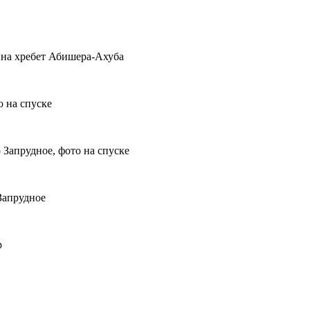
д на хребет Абишера-Ахуба
о на спуске
 Запрудное, фото на спуске
 Запрудное
р