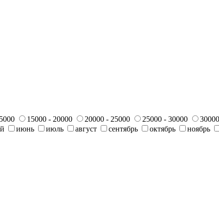
15000
15000 - 20000
20000 - 25000
25000 - 30000
30000
ай
июнь
июль
август
сентябрь
октябрь
ноябрь