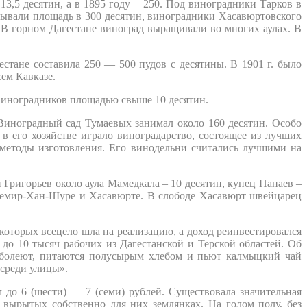
,5 десятин, а в 1895 году – 250. Под виноградники Тарков в
атывали площадь в 300 десятин, виноградники Хасавюртовского
ет. В горном Дагестане виноград выращивали во многих аулах. В
естане составила 250 — 500 пудов с десятины. В 1901 г. было
сем Кавказе.
 виноградников площадью свыше 10 десятин.
иноградный сад Тумаевых занимал около 160 десятин. Особо
в его хозяйстве играло виноградарство, состоящее из лучших
методы изготовления. Его винодельни считались лучшими на
 Григорьев около аула Мамедкала – 10 десятин, купец Панаев –
 Темир-Хан-Шуре и Хасавюрте. В слободе Хасавюрт швейцарец
оторых всецело шла на реализацию, а доход реинвестировался
 до 10 тысяч рабочих из Дагестанской и Терской областей. Об
о болеют, питаются полусырым хлебом и пьют калмыцкий чай
 среди улицы».
 до 6 (шести) — 7 (семи) рублей. Существовала значительная
 вырытых собственно для них землянках. На голом полу, без