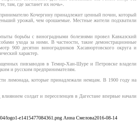
, там, где застанет их ночь».
едпринимателю Кочергину принадлежит ценный почин, который
 меньший урожай, чем орошаемые. Местные жители подхватили
 опыты борьбы с виноградными болезнями провел Кавказский
обами ухода за ними. В частности, такие демонстрационные
мотр 900 десятин виноградников Хасавюртовского округа и
ический характер.
ащенных пивзаводов в Темир-Хан-Шуре и Петровске владели
ецким и русским предпринимателям.
сти лимонада, которые принадлежали немцам. В 1900 году на
 влиянием солдат и переселенцев в Дагестане впервые начали
13/04/logo1-e1415477084361.png
Анна Смелова
2016-08-14