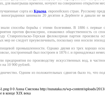
ах, для выигрыша времени, ночуют на совершенно открытом месте
улучшенные сорта из
Крыма
, европейских стран. Русскому пр
го виноградники занимали 20 десятин в Дербенте и давали не
знали способы борьбы с этими болезнями. В 1886 г. первые
риятия против филоксерии, ознакомил общественность со спос
ду Ставропольско-Терская филоксерная партия произвела ос
х мер не следует преувеличивать, поскольку они носили эпизод
 пищевой промышленности. Однако двумя из трех хорошо осн
овске, построенный был построен в 1876 г. и принадлежал нем
или предприятия по производству искусственных вод, в частно
 на 10 900 рублей.
родничество. Одним из положительных сдвигов было то, что под
61.png
0
0
Анна Смелова
http://nunataka.ru/wp-content/uploads/20
е в конце XIX века