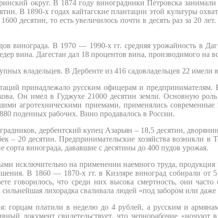
нский округ. В 1874 году виноградники Петровска занимали 13
есятин. В 1890-х годах кайтагские плантации этой культуры охв
– 1600 десятин, то есть увеличилось почти в десять раз за 20 л
удов винограда. В 1970 — 1990-х гг. средняя урожайность в Даг
ведер вина. Дагестан дал 18 процентов вина, производимого на в
рупных владельцев. В Дербенте из 416 садовладельцев 22 имели
нтаций принадлежало русским офицерам и предпринимателям. В
кова. Он имел в Гуджухе 21000 десятин земли. Основную роль 
йшими агротехническими приемами, применялись современные 
 1880 поденных рабочих. Вино продавалось в России.
радников, дербентский купец Азарьян – 18,5 десятин, дворянин
абек – 20 десятин. Предпринимательские хозяйства возникли в
е сорта винограда, дававшие с десятины до 400 пудов урожая.
ными исключительно на применении наемного труда, продукция к
чшения. В 1860 — 1870-х гг. в Кизляре виноград собирали от 5
ете говорилось, что среди них высока смертность, они част
а сильнейшая лихорадка сваливала людей «под забором или даже
: горцам платили в неделю до 4 рублей, а русским и армянам
вный документ свидетельствует, что чернорабочие «ночуют в