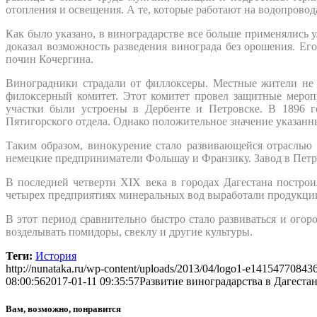
отопления и освещения. А те, которые работают на водопровод
Как было указано, в виноградарстве все больше применялись 
доказал возможность разведения винограда без орошения. Е
почин Кочергина.
Виноградники страдали от филлоксеры. Местные жители не 
филоксерный комитет. Этот комитет провел защитные мероп
участки были устроены в Дербенте и Петровске. В 1896 го
Пятигорского отдела. Однако положительное значение указанны
Таким образом, винокурение стало развивающейся отраслью
немецкие предприниматели Фольшау и Франзику. Завод в Петр
В последней четверти XIX века в городах Дагестана постро
четырех предприятиях минеральных вод выработали продукции
В этот период сравнительно быстро стало развиваться и ого
возделывать помидоры, свеклу и другие культуры.
Теги:
История
http://nunataka.ru/wp-content/uploads/2013/04/logo1-e14154770843
08:00:56
2017-01-11 09:35:57
Развитие виноградарства в Дагестан
Вам, возможно, понравится