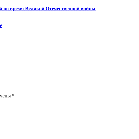
й во время Великой Отечественной войны
е
ечены
*