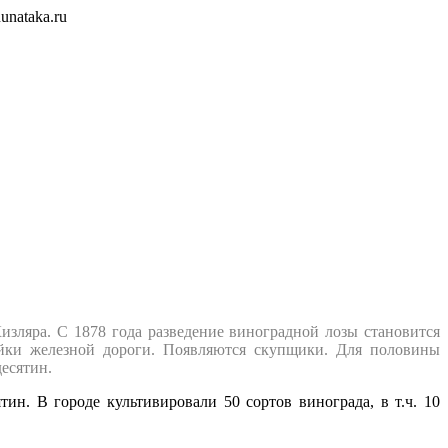
unataka.ru
изляра. С 1878 года разведение виноградной лозы становится
ойки железной дороги. Появляются скупщики. Для половины
десятин.
ин. В городе культивировали 50 сортов винограда, в т.ч. 10