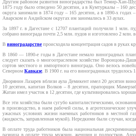
Другим районом развития виноградарства был Темир-Хан-Шури
1875 году было отведено 50 десятин, а в Кумтуркалы – 160 д
округа занимали в 1874 году – 165 десятин, а в 1890-х годах 
Аварском и Андийском округах им занимались в 33 аулах.
За 1897 г. в Дагестане с 12707 плантаций получили 1 млн. п
собрано винограда почти 2,5 млн. пудов и изготовлено 2 млн. 
В
виноградарстве
происходила концентрация садов в руках к
В 1860 — 1890-е годы в Дагестане немало виноградных пла
следует сказать о многоотраслевом хозяйстве Воронцова-Даш
сортов местного и импортного винограда. Оно велось нове
Северном
Кавказе
. В 1900 г. на его виноградниках трудилось
Дворянин Лазарев вблизи аула Демикент имел 20 десятин виног
10 десятин, капитан Волков – 8 десятин, прапорщик Мамерз
Жатан имел участок в 12 десятин, где культивировались хороши
Все эти хозяйства были сугубо капиталистическими, основан
в производство, в наем рабочей силы, в агротехнические улу
ужасных условиях жизни наемных работников в местной газ
(жидкость, заправленная мукой). Нередкими были случаи, когд
В оплате труда работников была национальная дискриминация
разница в оплате труда мужчин, женщин и подростков. Архи