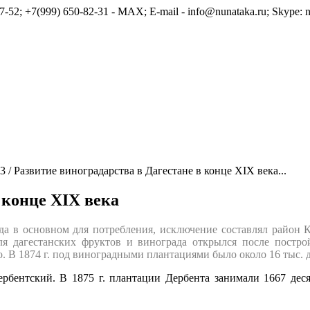
7-52; +7(999) 650-82-31 - MAX; E-mail - info@nunataka.ru; Skype: n
3
/
Развитие виноградарства в Дагестане в конце XIX века...
 конце XIX века
ода в основном для потребления, исключение составлял район К
я дагестанских фруктов и винограда открылся после постр
. В 1874 г. под виноградными плантациями было около 16 тыс. 
бентский. В 1875 г. плантации Дербента занимали 1667 десят