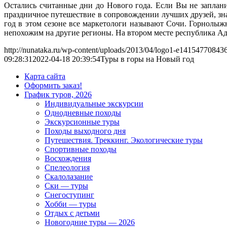
Остались считанные дни до Нового года. Если Вы не заплан
праздничное путешествие в сопровождении лучших друзей, з
год в этом сезоне все маркетологи называют Сочи. Горнолыжн
непохожим на другие регионы. На втором месте республика А
http://nunataka.ru/wp-content/uploads/2013/04/logo1-e14154770843
09:28:31
2022-04-18 20:39:54
Туры в горы на Новый год
Карта сайта
Оформить заказ!
График туров, 2026
Индивидуальные экскурсии
Однодневные походы
Экскурсионные туры
Походы выходного дня
Путешествия. Треккинг. Экологические туры
Спортивные походы
Восхождения
Спелеология
Скалолазание
Ски — туры
Снегоступинг
Хобби — туры
Отдых с детьми
Новогодние туры — 2026