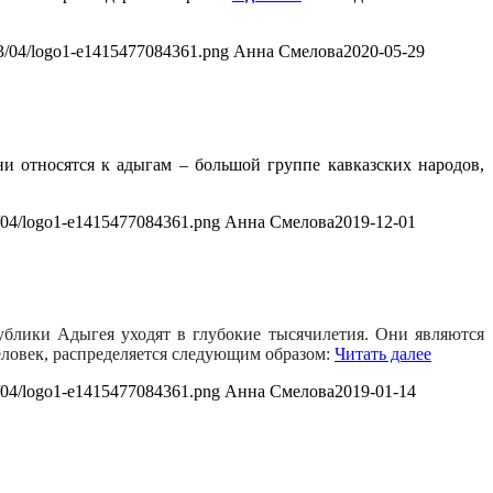
013/04/logo1-e1415477084361.png
Анна Смелова
2020-05-29
и относятся к адыгам – большой группе кавказских народов,
13/04/logo1-e1415477084361.png
Анна Смелова
2019-12-01
блики Адыгея уходят в глубокие тысячилетия. Они являются
еловек, распределяется следующим образом:
Читать далее
13/04/logo1-e1415477084361.png
Анна Смелова
2019-01-14