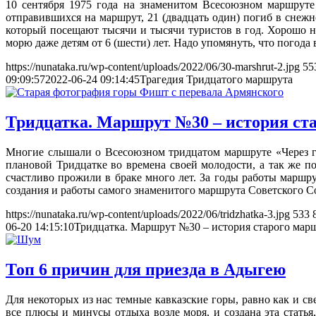
10 сентября 1975 года на знаменитом Всесоюзном маршруте 
отправившихся на маршрут, 21 (двадцать один) погиб в снеж
который посещают тысячи и тысячи туристов в год. Хорошо н
морю даже детям от 6 (шести) лет. Надо упомянуть, что погода 
https://nunataka.ru/wp-content/uploads/2022/06/30-marshrut-2.jpg
55
09:09:57
2022-06-24 09:14:45
Трагедия Тридцатого маршрута
Тридцатка. Маршрут №30 – история ст
Многие слышали о Всесоюзном тридцатом маршруте «Через г
плановой Тридцатке во времена своей молодости, а так же 
счастливо прожили в браке много лет. За годы работы марш
создания и работы самого знаменитого маршрута Советского 
https://nunataka.ru/wp-content/uploads/2022/06/tridzhatka-3.jpg
533
06-20 14:15:10
Тридцатка. Маршрут №30 – история старого мар
Топ 6 причин для приезда в Адыгею
Для некоторых из нас темные кавказские горы, равно как и св
все плюсы и минусы отдыха возле моря, и создана эта стать