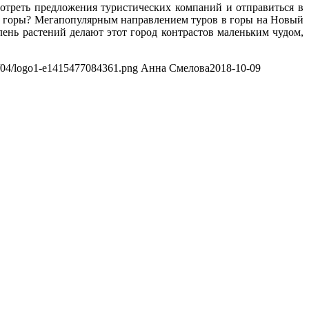
отреть предложения туристических компаний и отправиться в
е горы? Мегапопулярным направлением туров в горы на Новый
лень растений делают этот город контрастов маленьким чудом,
13/04/logo1-e1415477084361.png
Анна Смелова
2018-10-09