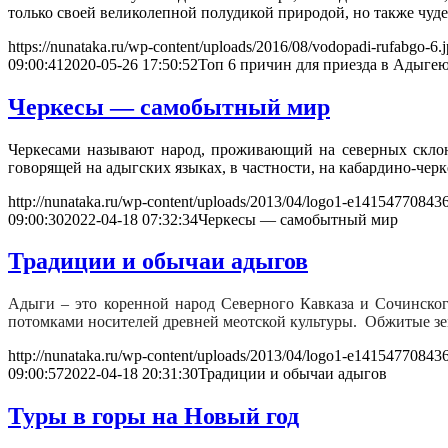
только своей великолепной полудикой природой, но также чу
https://nunataka.ru/wp-content/uploads/2016/08/vodopadi-rufabgo-6.
09:00:41
2020-05-26 17:50:52
Топ 6 причин для приезда в Адыге
Черкесы — самобытный мир
Черкесами называют народ, проживающий на северных склона
говорящей на адыгских языках, в частности, на кабардино-чер
http://nunataka.ru/wp-content/uploads/2013/04/logo1-e14154770843
09:00:30
2022-04-18 07:32:34
Черкесы — самобытный мир
Традиции и обычаи адыгов
Адыги – это коренной народ Северного Кавказа и Сочинско
потомками носителей древней меотской культуры. Обжитые зе
http://nunataka.ru/wp-content/uploads/2013/04/logo1-e14154770843
09:00:57
2022-04-18 20:31:30
Традиции и обычаи адыгов
Туры в горы на Новый год