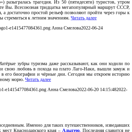
 разыгралась трагедия. Из 50 (пятидесяти) туристов, утром
сите Вы. Всесоюзная тридцатка мегапопулярный маршрут СССР,
 а достаточно простой рельеф позволяют пройти через горы к
уры стремиться к летним значениям.
Читать далее
4/logo1-e1415477084361.png
Анна Смелова
2022-06-24
тёрые зубры туризма даже рассказывают, как они ходили по
ли свою любовь в похода на плато Лаго-Наки, вышли замуж и
 в его биографии и чёрные дни. Сегодня мы откроем историю
ёрному морю.
Читать далее
ogo1-e1415477084361.png
Анна Смелова
2022-06-20 14:15:48
2022-
овседневным. Именно для таких путешественников, изведавших
х мест Краснодарского края –
Адыгею
.
Последняя славится не