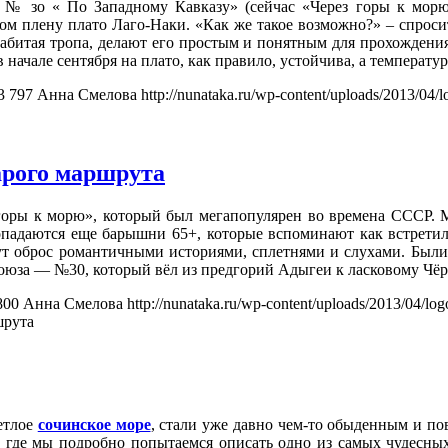
№ зо « По Западному Кавказу» (сейчас «Через горы к морю»)
ном плену плато Лаго-Наки. «Как же такое возможно?» – спро
абитая тропа, делают его простым и понятным для прохождения,
в начале сентября на плато, как правило, устойчива, а температ
3
797
Анна Смелова
http://nunataka.ru/wp-content/uploads/2013/0
арого маршрута
оры к морю», который был мегапопулярен во времена СССР. Ма
попадаются еще барышни 65+, которые вспоминают как встрети
рут оброс романтичными историями, сплетнями и слухами. Были
Союза — №30, который вёл из предгорий Адыгеи к ласковому Ч
800
Анна Смелова
http://nunataka.ru/wp-content/uploads/2013/04/l
шрута
етлое
сочинское море
, стали уже давно чем-то обыденным и п
я, где мы подробно попытаемся описать одно из самых чудесны