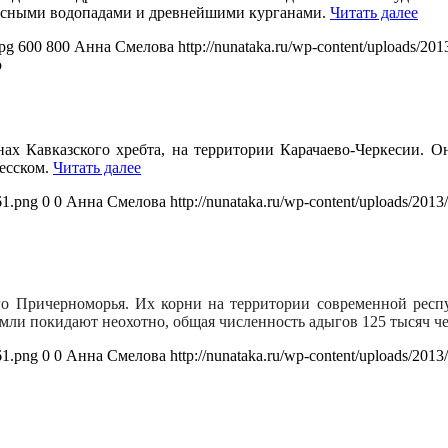
десными водопадами и древнейшими курганами.
Читать далее
jpg
600
800
Анна Смелова
http://nunataka.ru/wp-content/uploads/2
ю
х Кавказского хребта, на территории Карачаево-Черкесии. Он
кесском.
Читать далее
61.png
0
0
Анна Смелова
http://nunataka.ru/wp-content/uploads/20
го Причерноморья. Их корни на территории современной респу
мли покидают неохотно, общая численность адыгов 125 тысяч ч
61.png
0
0
Анна Смелова
http://nunataka.ru/wp-content/uploads/20