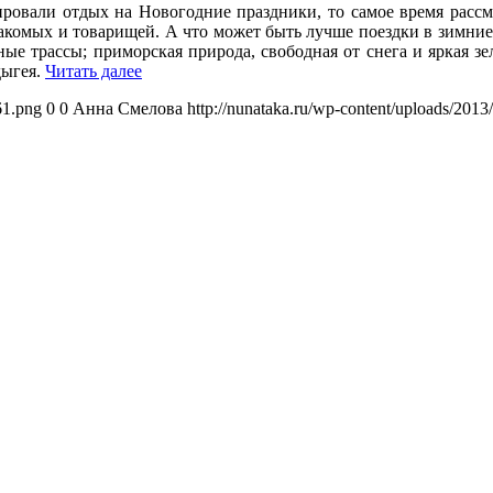
ировали отдых на Новогодние праздники, то самое время рассм
накомых и товарищей. А что может быть лучше поездки в зимни
ые трассы; приморская природа, свободная от снега и яркая зе
дыгея.
Читать далее
61.png
0
0
Анна Смелова
http://nunataka.ru/wp-content/uploads/20