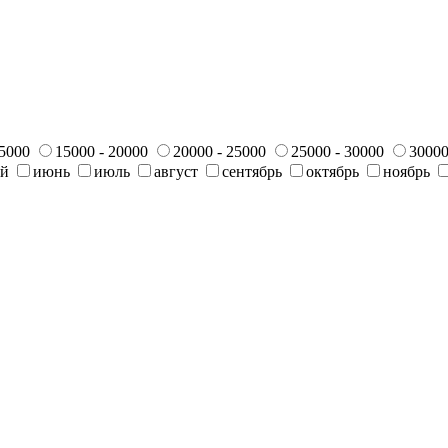
15000
15000 - 20000
20000 - 25000
25000 - 30000
30000
ай
июнь
июль
август
сентябрь
октябрь
ноябрь