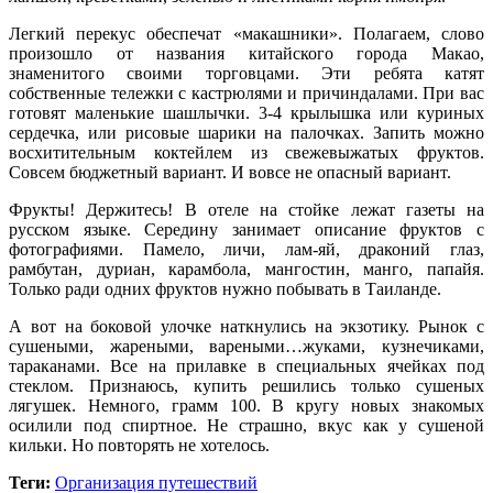
Легкий перекус обеспечат «макашники». Полагаем, слово
произошло от названия китайского города Макао,
знаменитого своими торговцами. Эти ребята катят
собственные тележки с кастрюлями и причиндалами. При вас
готовят маленькие шашлычки. 3-4 крылышка или куриных
сердечка, или рисовые шарики на палочках. Запить можно
восхитительным коктейлем из свежевыжатых фруктов.
Совсем бюджетный вариант. И вовсе не опасный вариант.
Фрукты! Держитесь! В отеле на стойке лежат газеты на
русском языке. Середину занимает описание фруктов с
фотографиями. Памело, личи, лам-яй, драконий глаз,
рамбутан, дуриан, карамбола, мангостин, манго, папайя.
Только ради одних фруктов нужно побывать в Таиланде.
А вот на боковой улочке наткнулись на экзотику. Рынок с
сушеными, жареными, вареными…жуками, кузнечиками,
тараканами. Все на прилавке в специальных ячейках под
стеклом. Признаюсь, купить решились только сушеных
лягушек. Немного, грамм 100. В кругу новых знакомых
осилили под спиртное. Не страшно, вкус как у сушеной
кильки. Но повторять не хотелось.
Теги:
Организация путешествий