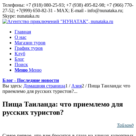
Телефоны: +7 (918) 080-25-93; +7 (938) 495-82-98; +7 (966) 770-
27-52; +7(999) 650-82-31 - MAX; E-mail - info@nunataka.ru;
Skype: nunataka.ru
Главная
О нас
Магазин туров
График туров
Клуб
Блог
Поиск
Меню
Меню
Блог - Последние новости
Вы здесь:
Домашняя страница
1
/
Азия
2
/
Пища Таиланда: что
приемлемо для русских туристов?...
Пища Таиланда: что приемлемо для
русских туристов?
Тайланд
Самое первое, что вам бросится в глаза на улицах курортных