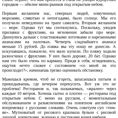
городков — обилие мини-рынков под открытым небом.
Первым желанием нас, северных людей, измученных
морозами, слякотью и непогодами, было солнце. Мы его
получили немедленно на трапе самолета. Вторым желанием
— море. Однако тут мы споткнулись. Поскольку, увидев
прилавки с фруктами, на мгновение забыли про море.
Двинулись дальше с пластиковыми лоточками и нарезанными
ананасами на палочках. Четверть сладчайшего ананаса
меньше 15 рублей. До пляжа мы эту ношу не донесли. А
искупавшись, пожалели, что мало купили. По пляжу ходили
разносчики с фруктами. У них было дороже, 20 бат. Однако
нам это было очень по карману. Придя в себя, оглядевшись,
ощутив нечто схожее с состоянием «со мной ли это
происходит?», начинаешь трезво оценивать обстановку.
Мажешься кремом, чтоб не сгореть, запасаешься питьем и
прикидываешь, где вечером перекусить. Вот уж это не
проблема! Ресторанов и, так называемых, «жрален» через
каждые 10 метров. Хочешь сытно и плотно — рестораны под
открытым небом. С меню на русском, с моментальным
обслуживанием и разъяснениями на понятном английском
вперемежку с русскими словами. Очень советуем суп «тим-
ян». Мутноватый от рисового крахмала бульон с рисовой
лапшой, креветками, зеленью и листиками корня имбиря.