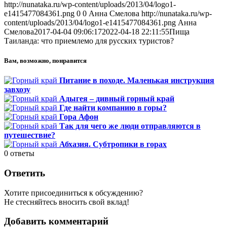
http://nunataka.ru/wp-content/uploads/2013/04/logo1-
e1415477084361.png
0
0
Анна Смелова
http://nunataka.ru/wp-
content/uploads/2013/04/logo1-e1415477084361.png
Анна
Смелова
2017-04-04 09:06:17
2022-04-18 22:11:55
Пища
Таиланда: что приемлемо для русских туристов?
Вам, возможно, понравится
Питание в походе. Маленькая инструкция
завхозу
Адыгея – дивный горный край
Где найти компанию в горы?
Гора Афон
Так для чего же люди отправляются в
путешествие?
Абхазия. Субтропики в горах
0
ответы
Ответить
Хотите присоединиться к обсуждению?
Не стесняйтесь вносить свой вклад!
Добавить комментарий