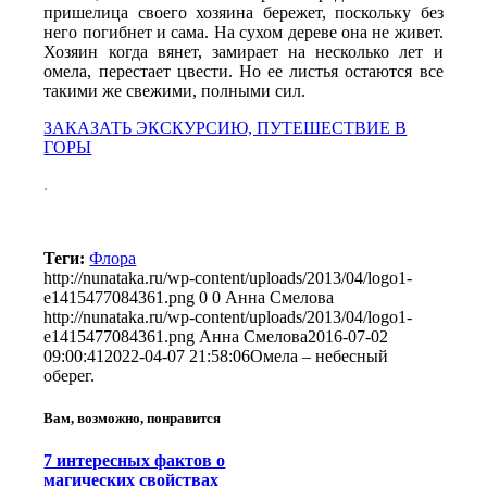
пришелица своего хозяина бережет, поскольку без
него погибнет и сама. На сухом дереве она не живет.
Хозяин когда вянет, замирает на несколько лет и
омела, перестает цвести. Но ее листья остаются все
такими же свежими, полными сил.
ЗАКАЗАТЬ ЭКСКУРСИЮ, ПУТЕШЕСТВИЕ В
ГОРЫ
.
Теги:
Флора
http://nunataka.ru/wp-content/uploads/2013/04/logo1-
e1415477084361.png
0
0
Анна Смелова
http://nunataka.ru/wp-content/uploads/2013/04/logo1-
e1415477084361.png
Анна Смелова
2016-07-02
09:00:41
2022-04-07 21:58:06
Омела – небесный
оберег.
Вам, возможно, понравится
7 интересных фактов о
магических свойствах