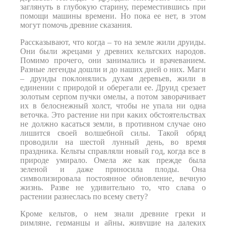
заглянуть в глубокую старину, переместившись при
помощи машины времени. Но пока ее нет, в этом
могут помочь древние сказания.
Рассказывают, что когда – то на земле жили друиды.
Они были жрецами у древних кельтских народов.
Помимо прочего, они занимались и врачеванием.
Разные легенды дошли и до наших дней о них. Маги
– друиды поклонялись духам деревьев, жили в
единении с природой и оберегали ее. Друид срезает
золотым серпом пучки омелы, а потом заворачивает
их в белоснежный холст, чтобы не упала ни одна
веточка. Это растение ни при каких обстоятельствах
не должно касаться земли, в противном случае оно
лишится своей волшебной силы. Такой обряд
проводили на шестой лунный день, во время
праздника. Кельты справляли новый год, когда все в
природе умирало. Омела же как прежде была
зеленой и даже приносила плоды. Она
символизировала постоянное обновление, вечную
жизнь. Разве не удивительно то, что слава о
растении разнеслась по всему свету?
Кроме кельтов, о нем знали древние греки и
римляне, германцы и айны, живущие на далеких