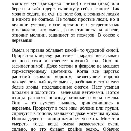
взять ее куст (вихорево гнездо) с ветлы (ивы) или
березы и тайно держать ветку у себя в сапоге. Так
можно ходить на суд, на поле боя, к великим людям
и никого не бояться. Не только простые люди, но и
великие ученые, врачи древности с уверенностью
утверждали, что омела, разместившись на дереве,
отводит молнии, защищает от пожаров. В союзе с
деревьями.
Омела и правда обладает какой– то чудесной силой.
Прирастая к дереву, растение – паразит высасывает
из него соки и зеленеет круглый год. Оно не
засыпает зимой. Даже метели в феврале не мешают
торжествующему цветению. Когда все царство
растений сковано морозом, вездесущие вороны
находят зеленый куст омелы, разбивают его и едят
белые ягоды, подслащенные снегом. Наст усыпан
плодами и золотисто – зелеными веточками. Потом
птицы разносят повсюду хищные семена омелы.
Они – то сумеют выжить, прикрепившись к
деревьям. Прорастут в теле ивы, яблони или груши,
спрячутся в тополе, завладеют даже могучим дубом.
Иногда дерево – донор начинает усыхать. Может и
умереть, тогда когда омела разрастается очень
сильно, но это бывает крайне редко.. Обычно