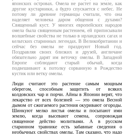
японских островах. Омела не растет на земле, как
другие кустарники, а будто спускается с небес. Не
потому ли древние германцы считали, что она
наделяет человека даром общения с духами?
Священный куст. У многих европейских народов
омела была священным растением, ей приписывали
волшебные свойства не только в ирландских сагах и
кельтских старинных легендах. В Великобритании и
сейчас без омелы не празднуют Новый год.
Поздравляя своих близких и друзей, англичане
обязательно дарят им веточку омелы. В Западной
Европе соблюдают старый обычай, когда
подвешивают к потолку сорванную в Рождество
кустик или ветку омелы.
Люди считают это растение самым мощным
оберегом, способным защитить от всяких
колдовских чар и порчи. Айны в Японии верят, что
лекарство от всех болезней — это омела Весной
дымом от сжигаемого растения окуривают огороды.
Шинкуют мелко листья омелы и посыпают ими
землю, когда высевают семена, сопровождая
священное действо молитвами. А в русском
старинном травнике есть забавные сведения о
необычных свойствах омелы. Там сказано, что надо