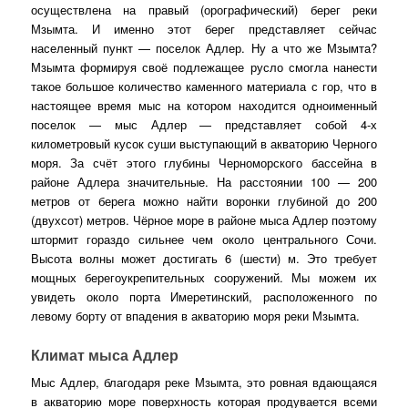
осуществлена на правый (орографический) берег реки
Мзымта. И именно этот берег представляет сейчас
населенный пункт — поселок Адлер. Ну а что же Мзымта?
Мзымта формируя своё подлежащее русло смогла нанести
такое большое количество каменного материала с гор, что в
настоящее время мыс на котором находится одноименный
поселок — мыс Адлер — представляет собой 4-х
километровый кусок суши выступающий в акваторию Черного
моря. За счёт этого глубины Черноморского бассейна в
районе Адлера значительные. На расстоянии 100 — 200
метров от берега можно найти воронки глубиной до 200
(двухсот) метров. Чёрное море в районе мыса Адлер поэтому
штормит гораздо сильнее чем около центрального Сочи.
Высота волны может достигать 6 (шести) м. Это требует
мощных берегоукрепительных сооружений. Мы можем их
увидеть около порта Имеретинский, расположенного по
левому борту от впадения в акваторию моря реки Мзымта.
Климат мыса Адлер
Мыс Адлер, благодаря реке Мзымта, это ровная вдающаяся
в акваторию море поверхность которая продувается всеми