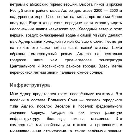
ветрами с абхазских горных вершин. Высота пиков и кряжей
Республики в районе мыса Адлер достигает 2200 — 2500 м
над уровнем моря. Снег не таит на них на протяжении более
полугода. Еще в конце июня середине июля можно увидеть
белоснежные шапки кавказских гор. Холодный ветер с этих
вершин, воздух охлаждённый водами самой Мзымты делают
мыс Адлер самой холодной точкой большого Сочи. Несмотря
на то что это самая южная часть нашей страны. Таким
образом температурный режим Адлера на несколько
градусов ниже чем среднегодовая температура
Центрального и Хостинского районов города. Здесь легче
переносится летний зной и палящее южное солнце.
Инфраструктура
Мыс Адлер представлен тремя населёнными пунктами. Это
посёлки в составе Большого Сочи — поселок городского
типа Адлер, поселок Веселое и поселок федерального
значения Сириус. Каждый из них имеет развитую
инфраструктуру: больницы, школы, магазины. Это
комфортные микрорайоны для отдыха и проживания с
муниципальными структурами, а также зелёными зонами,