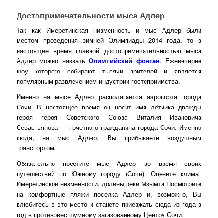
Достопримечательности мыса Адлер
Так как Имеретинская низменность и мыс Адлер были
местом проведения зимней Олимпиады 2014 года, то в
настоящее время главной достопримечательностью мыса
Адлер можно назвать
Олимпийский фонтан
. Ежевечерне
шоу которого собирают тысячи зрителей и является
популярным развлечением индустрии гостеприимства.
Именно на мысе Адлер располагается аэропорта города
Сочи. В настоящее время он носит имя лётчика дважды
героя героя Советского Союза Виталия Ивановича
Севастьянова — почетного гражданина города Сочи. Именно
сюда, на мыс Адлер, Вы прибываете воздушным
транспортом.
Обязательно посетите мыс Адлер во время своих
путешествий по Южному городу (Сочи), Оцените климат
Имеретинской низменности, долины реки Мзымта Посмотрите
на комфортные пляжи поселка Адлер и, возможно, Вы
влюбитесь в это место и станете приезжать сюда из года в
год в противовес шумному загазованному Центру Сочи.