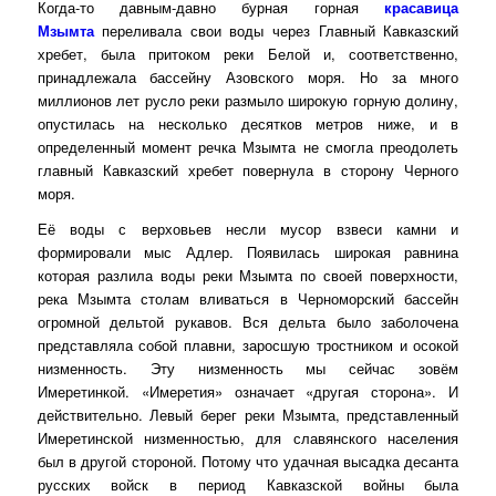
Когда-то давным-давно бурная горная
красавица
Мзымта
переливала свои воды через Главный Кавказский
хребет, была притоком реки Белой и, соответственно,
принадлежала бассейну Азовского моря. Но за много
миллионов лет русло реки размыло широкую горную долину,
опустилась на несколько десятков метров ниже, и в
определенный момент речка Мзымта не смогла преодолеть
главный Кавказский хребет повернула в сторону Черного
моря.
Её воды с верховьев несли мусор взвеси камни и
формировали мыс Адлер. Появилась широкая равнина
которая разлила воды реки Мзымта по своей поверхности,
река Мзымта столам вливаться в Черноморский бассейн
огромной дельтой рукавов. Вся дельта было заболочена
представляла собой плавни, заросшую тростником и осокой
низменность. Эту низменность мы сейчас зовём
Имеретинкой. «Имеретия» означает «другая сторона». И
действительно. Левый берег реки Мзымта, представленный
Имеретинской низменностью, для славянского населения
был в другой стороной. Потому что удачная высадка десанта
русских войск в период Кавказской войны была