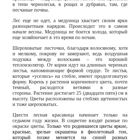
в тени чернолесья, в рощах и дубравах, там, где
песчаные почвы.
Лес еще не одет, а медуница хвастает своим ярки
разноцветным нарядом. Происходит это в самом
начале весны. Медуница не боится холода, который
еще хозяйничает в это время по ночам.
Шероховатые листочки, благодаря волосяному, хотя
и мелкому, покрову не замерзают, ведь воздушная
подушка между волосками – это хороший
теплоизолятор.
От корня идут на длинных черенках
листья, напоминающие формой сердце.
Те листья,
которые «уселись» на стебле, имеют продолговатую
форму.
Корень у растения коричневого цвета, почти
темный, расходится ветвями в разные
стороны.
Растение достигает 25 (двадцати пяти) см в
высоту. Цветы расположены на стеблях щетинистых
и тоже шероховатых.
Цвести лесная красавица начинает только на
седьмом году жизни. В соцветие входят разные по
окраске цветы.
Только что родившиеся цветы яркие,
красные, зрелые окрашены в фиолетовый тон,
который позже меняется на синий разных