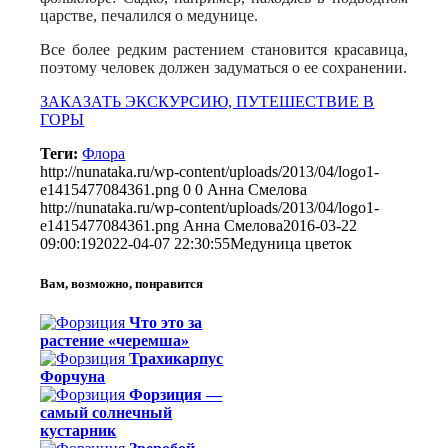
царстве, печалился о медунице.
Все более редким растением становится красавица,
поэтому человек должен задуматься о ее сохранении.
ЗАКАЗАТЬ ЭКСКУРСИЮ, ПУТЕШЕСТВИЕ В
ГОРЫ
Теги:
Флора
http://nunataka.ru/wp-content/uploads/2013/04/logo1-
e1415477084361.png
0
0
Анна Смелова
http://nunataka.ru/wp-content/uploads/2013/04/logo1-
e1415477084361.png
Анна Смелова
2016-03-22
09:00:19
2022-04-07 22:30:55
Медуница цветок
Вам, возможно, понравится
Что это за
растение «черемша»
Трахикарпус
Форчуна
Форзиция —
самый солнечный
кустарник