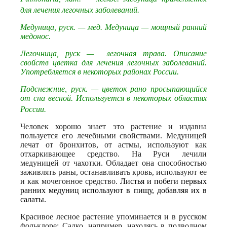
для лечения легочных заболеваний.
Медуница, руск. — мед. Медуница — мощный ранний
медонос.
Легочница, руск — легочная трава. Описание
свойств цветка для лечения легочных заболеваний.
Употребляется в некоторых районах России.
Подснежние, руск. — цветок рано просыпающийся
от сна весной. Используется в некоторых областях
России.
Человек хорошо знает это растение и издавна
пользуется его лечебными свойствами. Медуницей
лечат от бронхитов, от астмы, используют как
отхаркивающее средство.
На Руси лечили
медуницей от чахотки. Обладает она способностью
заживлять раны, останавливать кровь, используют ее
и как мочегонное средство.
Листья и побеги первых
ранних медуниц используют в пищу, добавляя их в
салаты.
Красивое лесное растение упоминается и в русском
фольклоре: Садко, например, находясь в подводном