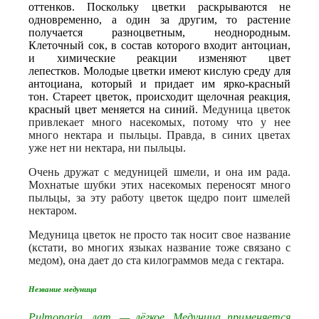
оттенков. Поскольку цветки раскрываются не
одновременно, а один за другим, то растение
получается разноцветным, неоднородным.
Клеточный сок, в состав которого входит антоциан,
и химические реакции изменяют цвет
лепестков. Молодые цветки имеют кислую среду для
антоциана, который и придает им ярко-красный
тон. Стареет цветок, происходит щелочная реакция,
красный цвет меняется на синий.
Медуница цветок
привлекает много насекомых, потому что у нее
много нектара и пыльцы.
Правда, в синих цветах
уже нет ни нектара, ни пыльцы.
Очень дружат с медуницей шмели, и она им рада.
Мохнатые шубки этих насекомых переносят много
пыльцы, за эту работу цветок щедро поит шмелей
нектаром.
Медуница цветок не просто так носит свое название
(кстати, во многих языках название тоже связано с
медом), она дает до ста килограммов меда с гектара.
Незвание медуница
Pulmonaria, лат. — лёгкое. Медуница применяется