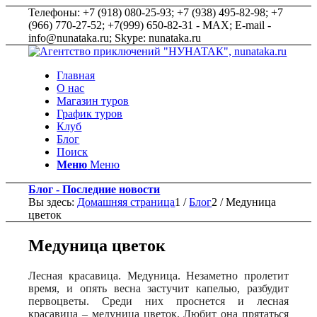
Телефоны: +7 (918) 080-25-93; +7 (938) 495-82-98; +7
(966) 770-27-52; +7(999) 650-82-31 - MAX; E-mail -
info@nunataka.ru; Skype: nunataka.ru
Главная
О нас
Магазин туров
График туров
Клуб
Блог
Поиск
Меню
Меню
Блог - Последние новости
Вы здесь:
Домашняя страница
1
/
Блог
2
/
Медуница
цветок
Медуница цветок
Лесная красавица. Медуница.
Незаметно пролетит
время, и опять весна застучит капелью, разбудит
первоцветы. Среди них проснется и лесная
красавица – медуница цветок.
Любит она прятаться