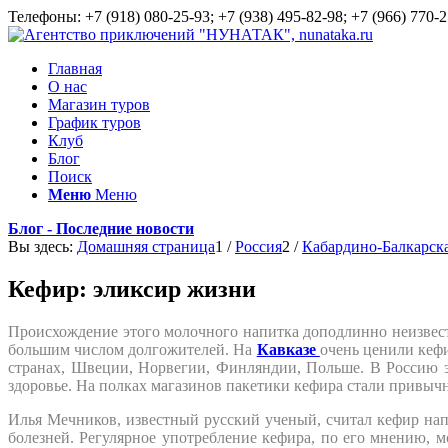
Телефоны: +7 (918) 080-25-93; +7 (938) 495-82-98; +7 (966) 770-2
Главная
О нас
Магазин туров
График туров
Клуб
Блог
Поиск
Меню
Меню
Блог - Последние новости
Вы здесь:
Домашняя страница
1
/
Россия
2
/
Кабардино-Балкарска
Кефир: эликсир жизни
Происхождение этого молочного напитка доподлинно неизвест
большим числом долгожителей. На
Кавказе
очень ценили кефи
странах, Швеции, Норвегии, Финляндии, Польше. В Россию э
здоровье. На полках магазинов пакетики кефира стали привы
Илья Мечников, известный русский ученый, считал кефир нап
болезней. Регулярное употребление кефира, по его мнению, 