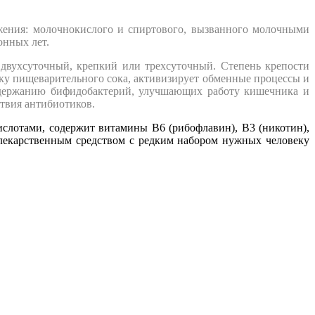
жения: молочнокислого и спиртового, вызванного молочными
онных лет.
 двухсуточный, крепкий или трехсуточный. Степень крепости
ку пищеварительного сока, активизирует обменные процессы и
содержанию бифидобактерий, улучшающих работу кишечника и
ствия антибиотиков.
слотами, содержит витамины В6 (рибофлавин), В3 (никотин),
р лекарственным средством с редким набором нужных человеку