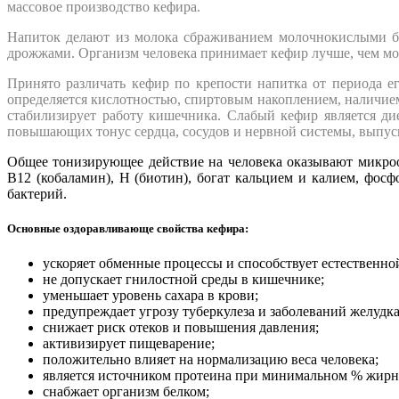
массовое производство кефира.
Напиток делают из молока сбраживанием молочнокислыми ба
дрожжами. Организм человека принимает кефир лучше, чем моло
Принято различать кефир по крепости напитка от периода е
определяется кислотностью, спиртовым накоплением, наличие
стабилизирует работу кишечника. Слабый кефир является д
повышающих тонус сердца, сосудов и нервной системы, выпус
Общее тонизирующее действие на человека оказывают микроо
В12 (кобаламин), Н (биотин), богат кальцием и калием, фос
бактерий.
Основные оздоравливающе свойства кефира:
ускоряет обменные процессы и способствует естественно
не допускает гнилостной среды в кишечнике;
уменьшает уровень сахара в крови;
предупреждает угрозу туберкулеза и заболеваний желудк
снижает риск отеков и повышения давления;
активизирует пищеварение;
положительно влияет на нормализацию веса человека;
является источником протеина при минимальном % жирн
снабжает организм белком;