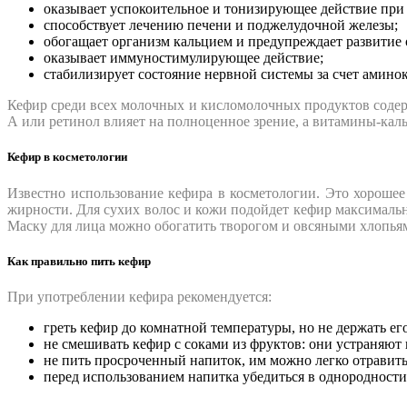
оказывает успокоительное и тонизирующее действие при 
способствует лечению печени и поджелудочной железы;
обогащает организм кальцием и предупреждает развитие о
оказывает иммуностимулирующее действие;
стабилизирует состояние нервной системы за счет амино
Кефир среди всех молочных и кисломолочных продуктов содер
А или ретинол влияет на полноценное зрение, а витамины-ка
Кефир в косметологии
Известно использование кефира в косметологии. Это хорошее 
жирности. Для сухих волос и кожи подойдет кефир максималь
Маску для лица можно обогатить творогом и овсяными хлопьям
Как правильно пить кефир
При употреблении кефира рекомендуется:
греть кефир до комнатной температуры, но не держать его
не смешивать кефир с соками из фруктов: они устраняют 
не пить просроченный напиток, им можно легко отравитьс
перед использованием напитка убедиться в однородности