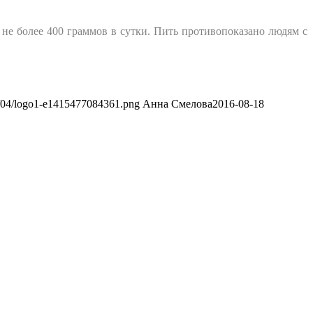
не более 400 граммов в сутки. Пить противопоказано людям с
13/04/logo1-e1415477084361.png
Анна Смелова
2016-08-18