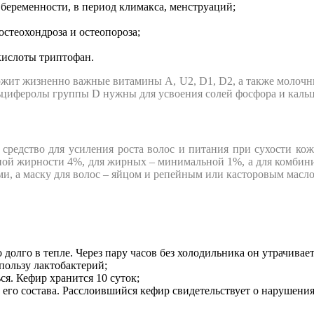
беременности, в период климакса, менструаций;
стеохондроза и остеопороза;
кислоты триптофан.
жит жизненно важные витамины А, U2, D1, D2, а также молочны
льциферолы группы D нужны для усвоения солей фосфора и каль
средство для усиления роста волос и питания при сухости кож
ной жирности 4%, для жирных – минимальной 1%, а для комбин
и, а маску для волос – яйцом и репейным или касторовым масло
 долго в тепле. Через пару часов без холодильника он утрачивае
пользу лактобактерий;
я. Кефир хранится 10 суток;
 его состава. Расслоившийся кефир свидетельствует о нарушени