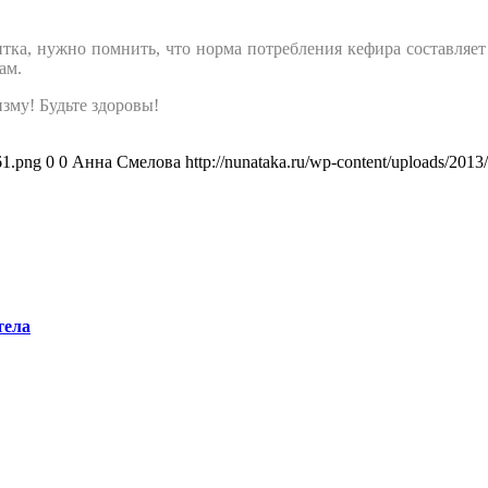
тка, нужно помнить, что норма потребления кефира составляет 
ам.
зму! Будьте здоровы!
61.png
0
0
Анна Смелова
http://nunataka.ru/wp-content/uploads/20
тела