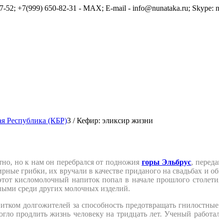
7-52; +7(999) 650-82-31 - MAX; E-mail - info@nunataka.ru; Skype: n
я Республика (КБР)
3
/
Кефир: эликсир жизни
но, но к нам он перебрался от подножия
горы Эльбрус
, перед
рные грибки, их вручали в качестве приданого на свадьбах и о
тот кисломолочный напиток попал в начале прошлого столетия
чными среди других молочных изделий.
итком долгожителей за способность предотвращать гнилостные
могло продлить жизнь человеку на тридцать лет. Ученый работа