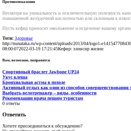
Противопоказания
Несмотря на уникальность и исключительную полезность напи
повышенной желудочной кислотностью или склонным к изжог
Пусть кефир приносит омоложение и исцеление вашему органи
Теги:
Здоровье
http://nunataka.ru/wp-content/uploads/2013/04/logo1-e14154770843
08:00:07
2022-03-19 17:21:45
Кефир: эликсир жизни
Вам, возможно, понравится
Спортивный браслет Jawbone UP24
Укус клеща
Бронхиальная астма в походе
Активный отдых как один из способов совершенствования 
Выбрать велотренажер – виды, особенности
Рекомендации врача пешим туристам
0
ответы
Ответить
Хотите присоединиться к обсуждению?