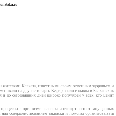
unataka.ru
ан жителями Кавказа, известными своим отменным здоровьем и
бменивали на другие товары. Кефир знали издавна в Балканских
 и до сегодняшних дней широко популярен у всех, кто ценит
 процессы в организме человека и очищать его от запущенных
л над совершенствованием закваски и помогал организовывать