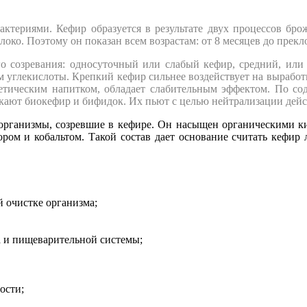
ктериями. Кефир образуется в результате двух процессов бро
ко. Поэтому он показан всем возрастам: от 8 месяцев до прекл
го созревания: односуточный или слабый кефир, средний, или
м углекислоты. Крепкий кефир сильнее воздействует на выработ
иетическим напитком, обладает слабительным эффектом. По 
кают биокефир и бифидок. Их пьют с целью нейтрализации дей
рганизмы, созревшие в кефире. Он насыщен органическими ки
фором и кобальтом. Такой состав дает основание считать кефи
й очистке организма;
а и пищеварительной системы;
ости;