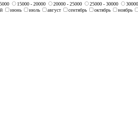
15000
15000 - 20000
20000 - 25000
25000 - 30000
30000
ай
июнь
июль
август
сентябрь
октябрь
ноябрь