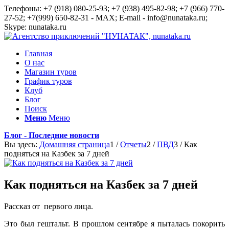
Телефоны: +7 (918) 080-25-93; +7 (938) 495-82-98; +7 (966) 770-
27-52; +7(999) 650-82-31 - MAX; E-mail - info@nunataka.ru;
Skype: nunataka.ru
Главная
О нас
Магазин туров
График туров
Клуб
Блог
Поиск
Меню
Меню
Блог - Последние новости
Вы здесь:
Домашняя страница
1
/
Отчеты
2
/
ПВД
3
/
Как
подняться на Казбек за 7 дней
Как подняться на Казбек за 7 дней
Рассказ от первого лица.
Это был гештальт. В прошлом сентябре я пыталась покорить