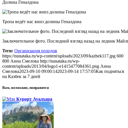
Долина Геналдона
Тропа ведёт нас вниз долины Геналдона
Заключительное фото. Последний взгляд назад на ледник Майл
Теги:
Организация походов
https://nunataka.ru/wp-content/uploads/2023/09/kazbek117.jpg
600
800
Анна Смелова
http://nunataka.ru/wp-
content/uploads/2013/04/logo1-e1415477084361.png
Анна
Смелова
2023-09-10 09:00:14
2023-09-14 17:57:05
Как подняться
на Казбек за 7 дней
Вам, возможно, понравится
Курорт Ауадхара