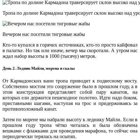
Тропа по долине Кармадона траверсирует склон высоко над ур
Вечером нас посетили тигровые жабы
Кто-то купался в горячих источниках, кто-то просто кайфовал
в палатке. Но так или иначе, вечер мы скоротали. А утром нас
ждал набор высоты в 1000 (тысячу) метров.
День 2. Ледник Майли, морена и скалы
От Кармадонских ванн тропа приводит к подвесному мосту.
Собственно мостом это сооружение было в прошлом году, а в
этом конструкция представляет собой пару канатов, на
которых ели держится пешеходное полотно. Идти надо боком,
приставными шагами, наступая на трос и придерживаясь за
противоположный канат.
Затем по морене мы набрали высоту к леднику Майли. Если в
прошлом году тропа чётко читалась и была обозначена
вешками с флажками для проведения марафона, то сейчас она
периодически терялась на осыпях.