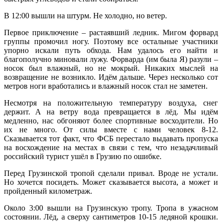
В 12:00 вышли на штурм. Не холодно, но ветер.
Первое приключение – растаявший ледник. Мигом форвард
группы промочил ногу. Поэтому все остальные участники
упорно искали путь обхода. Нам удалось его найти и
благополучно миновали лужу. Форварда (им была Я) разули –
носок был влажный, но не мокрый. Никаких мыслей на
возвращение не возникло. Идём дальше. Через несколько сот
метров ноги вработались и влажный носок стал не заметен.
Несмотря на положительную температуру воздуха, снег
держит. А на ветру вода превращается в лёд. Мы идём
медленно, нас обгоняют более спортивные восходители. Но
их не много. От силы вместе с нами человек 8-12.
Сказывается тот факт, что ФСБ перестало выдавать пропуска
на восхождение на местах в связи с тем, что незадачливый
российский турист ушёл в Грузию по ошибке.
Перед Грузинской тропой сделали привал. Вроде не устали.
Но хочется посидеть. Может сказывается высота, а может и
пройденный километраж.
Около 3:00 вышли на Грузинскую тропу. Тропа в ужасном
состоянии. Лёд, а сверху сантиметров 10-15 ледяной крошки.