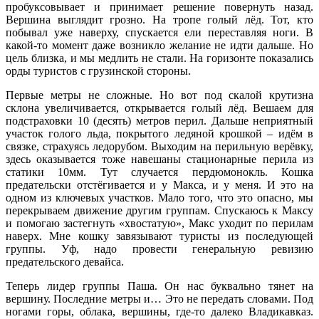
пробуксовывает и принимает решение повернуть назад.
Вершина выглядит грозно. На тропе голый лёд. Тот, кто
побывал уже наверху, спускается ели переставляя ноги. В
какой-то момент даже возникло желание не идти дальше. Но
цель близка, и мы медлить не стали. На горизонте показались
орды туристов с грузинской стороны.
Первые метры не сложные. Но вот под скалой крутизна
склона увеличивается, открывается голый лёд. Вешаем для
подстраховки 10 (десять) метров перил. Дальше неприятный
участок голого льда, покрытого ледяной крошкой – идём в
связке, страхуясь ледорубом. Выходим на перильную верёвку,
здесь оказывается тоже навешаны стационарные перила из
статики 10мм. Тут случается пердюмонокль. Кошка
предательски отстёгивается и у Макса, и у меня. И это на
одном из ключевых участков. Мало того, что это опасно, мы
перекрываем движение другим группам. Спускаюсь к Максу
и помогаю застегнуть «хвостатую», Макс уходит по перилам
наверх. Мне кошку завязывают туристы из последующей
группы. Уф, надо провести генеральную ревизию
предательского девайса.
Теперь лидер группы Паша. Он нас буквально тянет на
вершину. Последние метры и… Это не передать словами. Под
ногами горы, облака, вершины, где-то далеко Владикавказ.