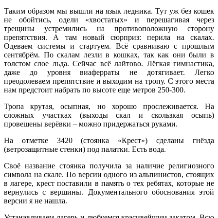
Таким образом мы вышли на язык ледника. Тут уж без кошек
не обойтись, одели «хвостатых» и перешагивая через
трещины устремились на противоположную сторону
препятствия. А там новый сюрприз: перила на скалах.
Одеваем системы и стартуем. Всё сравниваю с прошлым
сентябрём. По скалам лезли в кошках, так как они были в
толстом слое льда. Сейчас всё лайтово. Лёгкая гимнастика,
даже до уровня виаферраты не дотягивает. Легко
преодолеваем препятствие и выходим на тропу. С этого места
нам предстоит набрать по высоте еще метров 250-300.
Тропа крутая, осыпная, но хорошо прослеживается. На
сложных участках (выходы скал и скользкая осыпь)
провешены верёвки – можно придержаться руками.
На отметке 3420 (стоянка «Крест») сделаны гнёзда
(ветрозащитные стенки) под палатки. Есть вода.
Своё название стоянка получила за наличие религиозного
символа на скале. По версии одного из альпинистов, стоящих
в лагере, крест поставили в память о тех ребятах, которые не
вернулись с вершины. Документального обоснования этой
версии я не нашла.
Устанавливаем лагерь и любуемся красивейшим закатом. Всю