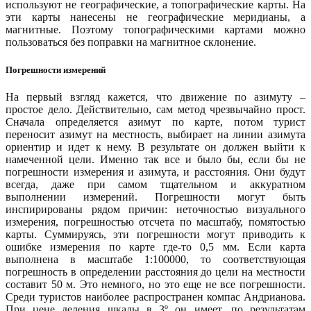
используют не географические, а топографические карты. На
эти карты нанесены не географические меридианы, а
магнитные. Поэтому топографическими картами можно
пользоваться без поправки на магнитное склонение.
Погрешности измерений
На первый взгляд кажется, что движение по азимуту –
простое дело. Действительно, сам метод чрезвычайно прост.
Сначала определяется азимут по карте, потом турист
переносит азимут на местность, выбирает на линии азимута
ориентир и идет к нему. В результате он должен выйти к
намеченной цели. Именно так все и было бы, если бы не
погрешности измерения и азимута, и расстояния. Они будут
всегда, даже при самом тщательном и аккуратном
выполнении измерений. Погрешности могут быть
инспирированы рядом причин: неточностью визуального
измерения, погрешностью отсчета по масштабу, помятостью
карты. Суммируясь, эти погрешности могут приводить к
ошибке измерения по карте где-то 0,5 мм. Если карта
выполнена в масштабе 1:100000, то соответствующая
погрешность в определении расстояния до цели на местности
составит 50 м. Это немного, но это еще не все погрешности.
Среди туристов наиболее распространен компас Андрианова.
При цене деления шкалы в 3º он имеет, по результатам