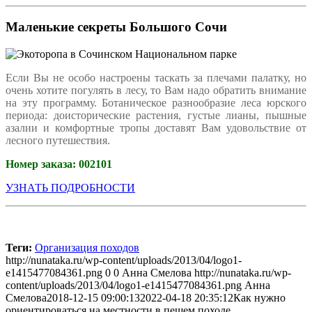
Маленькие секреты Большого Сочи
Если Вы не особо настроены таскать за плечами палатку, но
очень хотите погулять в лесу, то Вам надо обратить внимание
на эту программу. Ботаническое разнообразие леса юрского
периода: доисторические растения, густые лианы, пышные
азалии и комфортные тропы доставят Вам удовольствие от
лесного путешествия.
Номер заказа:
002101
УЗНАТЬ ПОДРОБНОСТИ
Теги:
Организация походов
http://nunataka.ru/wp-content/uploads/2013/04/logo1-
e1415477084361.png
0
0
Анна Смелова
http://nunataka.ru/wp-
content/uploads/2013/04/logo1-e1415477084361.png
Анна
Смелова
2018-12-15 09:00:13
2022-04-18 20:35:12
Как нужно
ориентироваться на местности в пешем походе