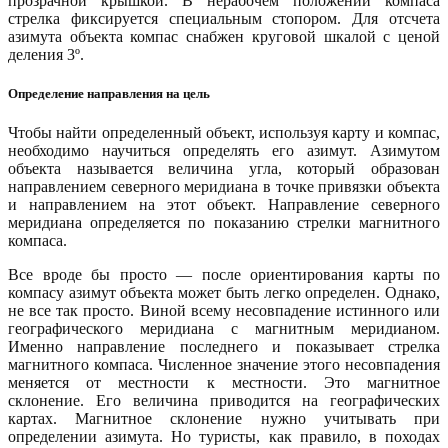
прозрачной крышкой. В нерабочем положении компаса
стрелка фиксируется специальным стопором. Для отсчета
азимута объекта компас снабжен круговой шкалой с ценой
деления 3º.
Определение направления на цель
Чтобы найти определенный объект, используя карту и компас,
необходимо научиться определять его азимут. Азимутом
объекта называется величина угла, который образован
направлением северного меридиана в точке привязки объекта
и направлением на этот объект. Направление северного
меридиана определяется по показанию стрелки магнитного
компаса.
Все вроде бы просто — после ориентирования карты по
компасу азимут объекта может быть легко определен. Однако,
не все так просто. Виной всему несовпадение истинного или
географического меридиана с магнитным меридианом.
Именно направление последнего и показывает стрелка
магнитного компаса. Численное значение этого несовпадения
меняется от местности к местности. Это магнитное
склонение. Его величина приводится на географических
картах. Магнитное склонение нужно учитывать при
определении азимута. Но туристы, как правило, в походах