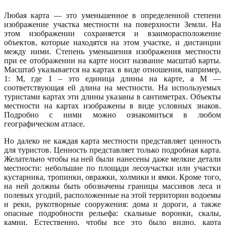
Любая карта — это уменьшенное в определенной степени
изображение участка местности на поверхности Земли. На
этом изображении сохраняется и взаиморасположение
объектов, которые находятся на этом участке, и дистанции
между ними. Степень уменьшения изображения местности
при ее отображении на карте носит название масштаб карты.
Масштаб указывается на картах в виде отношения, например,
1: M, где 1 – это единица длины на карте, а M —
соответствующая ей длина на местности. На используемых
туристами картах эти длины указаны в сантиметрах. Объекты
местности на картах изображены в виде условных знаков.
Подробно с ними можно ознакомиться в любом
географическом атласе.
Но далеко не каждая карта местности представляет ценность
для туристов. Ценность представляет только подробная карта.
Желательно чтобы на ней были нанесены даже мелкие детали
местности: небольшие по площади лесоучастки или участки
кустарника, тропинки, овражки, холмики и ямки. Кроме того,
на ней должны быть обозначены границы массивов леса и
полевых угодий, расположенные на этой территории водоемы
и реки, рукотворные сооружения: дома и дороги, а также
опасные подробности рельефа: скальные воронки, скалы,
камни. Естественно, чтобы все это было видно, карта