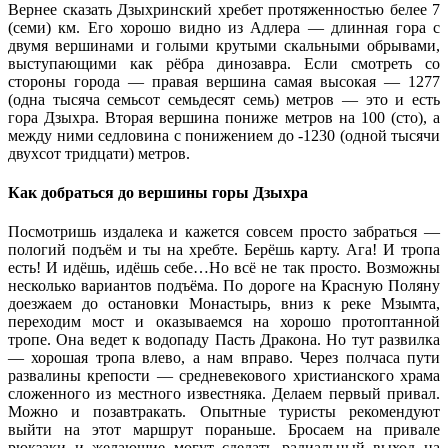
Вернее сказать Дзыхринский хребет протяженностью белее 7
(семи) км. Его хорошо видно из Адлера — длинная гора с
двумя вершинами и голыми крутыми скальными обрывами,
выступающими как рёбра динозавра. Если смотреть со
стороны города — правая вершина самая высокая — 1277
(одна тысяча семьсот семьдесят семь) метров — это и есть
гора Дзыхра. Вторая вершина пониже метров на 100 (сто), а
между ними седловина с понижением до -1230 (одной тысячи
двухсот тридцати) метров.
Как добраться до вершины горы Дзыхра
Посмотришь издалека и кажется совсем просто забраться —
пологий подъём и ты на хребте. Берёшь карту. Ага! И тропа
есть! И идёшь, идёшь себе…Но всё не так просто. Возможны
несколько вариантов подъёма. По дороге на Красную Поляну
доезжаем до остановки Монастырь, вниз к реке Мзымта,
переходим мост и оказываемся на хорошо протоптанной
тропе. Она ведет к водопаду Пасть Дракона. Но тут развилка
— хорошая тропа влево, а нам вправо. Через полчаса пути
развалины крепости — средневекового христианского храма
сложенного из местного известняка. Делаем первый привал.
Можно и позавтракать. Опытные туристы рекомендуют
выйти на этот маршрут пораньше. Бросаем на привале
рюкзаки и желающие могут сделать радиальный выход на