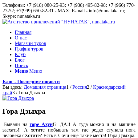
Телефоны: +7 (918) 080-25-93; +7 (938) 495-82-98; +7 (966) 770-
27-52; +7(999) 650-82-31 - MAX; E-mail - info@nunataka.ru;
Skype: nunataka.ru
Главная
О нас
Магазин туров
График туров
Клуб
Блог
Поиск
Меню
Меню
Блог - Последние новости
Вы здесь:
Домашняя страница
1
/
Россия
2
/
Краснодарский
край
3
/
Гора Дзыхра
Гора Дзыхра
-Бывали на
горе Ахун
!? -ДА!! А туда можно и на машине
заехать!! А хотите побывать там где редко ступала нога
человека? Хотите? Есть в Сочи ещё такие места! Гора Дзыхра.