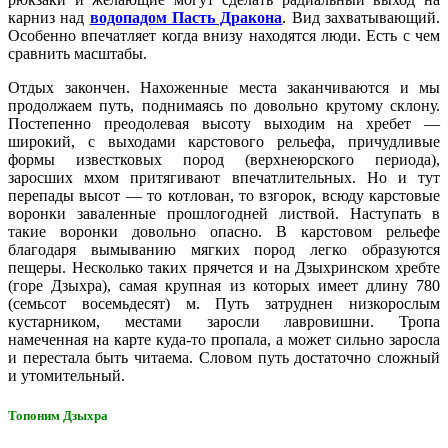
карниз над
водопадом Пасть Дракона
. Вид захватывающий.
Особенно впечатляет когда внизу находятся люди. Есть с чем
сравнить масштабы.
Отдых закончен. Нахоженные места заканчиваются и мы
продолжаем путь, поднимаясь по довольно крутому склону.
Постепенно преодолевая высоту выходим на хребет —
широкий, с выходами карстового рельефа, причудливые
формы известковых пород (верхнеюрского периода),
заросших мхом притягивают впечатлительных. Но и тут
перепады высот — то котлован, то взгорок, всюду карстовые
воронки заваленные прошлогодней листвой. Наступать в
такие воронки довольно опасно. В карстовом рельефе
благодаря вымыванию мягких пород легко образуются
пещеры. Несколько таких прячется и на Дзыхринском хребте
(горе Дзыхра), самая крупная из которых имеет длину 780
(семьсот восемьдесят) м. Путь затруднен низкорослым
кустарником, местами заросли лавровишни. Тропа
намеченная на карте куда-то пропала, а может сильно заросла
и перестала быть читаема. Словом путь достаточно сложный
и утомительный.
Топоним Дзыхра