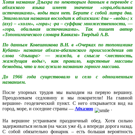
Хотя название Дзыхра по некоторым данным в переводе с
абхазского языка имеет значение «гора,обильная
источниками», воды там нет. Берите с собой литра два.
Этимология названия восходит к абхазским: дзы – «вода»; х
(аху) – «холм», «гора»; -ра – суффикс множественности, —
«гора, обильная источниками». Так пишет автор
«Топонимического словаря Кавказа» Твердый А.В.
По данным Ковешникова В.Н. в «Очерках по топонимике
Кубани» название абхазо-абазинского происхождения от
слова <дзышра> — жажда, в смысле <местность,
жаждущая воды>, как правило, карстовые массивы
безводны, что и послужило названию горного массива.
До 1966 года существовало и село с одноименным
названием.
После упорных трудов мы выходим на первую вершину.
Преодолеваем седловину и мы покорители! На главной
вершине- геодезический пункт. С него открывается вид на
город, море, и соседние страны —
Абхазию
.
На вершине устраиваем праздничный обед. Хотя сильно
задерживаться нельзя (на часах уже 4), а впереди дорога назад.
С собой обязательно фонарик – есть большая вероятность