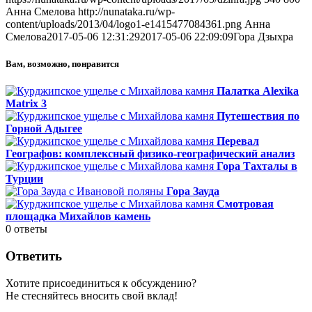
Анна Смелова
http://nunataka.ru/wp-
content/uploads/2013/04/logo1-e1415477084361.png
Анна
Смелова
2017-05-06 12:31:29
2017-05-06 22:09:09
Гора Дзыхра
Вам, возможно, понравится
Палатка Alexika
Matrix 3
Путешествия по
Горной Адыгее
Перевал
Географов: комплексный физико-географический анализ
Гора Тахталы в
Турции
Гора Зауда
Смотровая
площадка Михайлов камень
0
ответы
Ответить
Хотите присоединиться к обсуждению?
Не стесняйтесь вносить свой вклад!