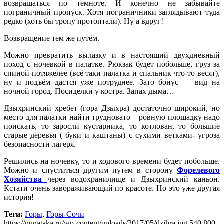
возвращаться по темноте. И конечно не забывайте
пограничный пропуск. Хотя пограничники заглядывают туда
редко (хоть бы тропу протоптали). Ну а вдруг!
Возвращение тем же путём.
Можно превратить вылазку и в настоящий двухдневный
поход с ночевкой в палатке. Рюкзак будет побольше, груз за
спиной потяжелее (всё таки палатка и спальник что-то весят),
ну и подъём дастся уже потруднее. Зато бонус — вид на
ночной город. Посиделки у костра. Запах дыма…
Дзыхринский хребет (гора Дзыхра) достаточно широкий, но
место для палатки найти трудновато – ровную площадку надо
поискать, то заросли кустарника, то котлован, то большие
старые деревья ( буки и каштаны) с сухими ветками- угроза
безопасности лагеря.
Решились на ночевку, то и ходового времени будет побольше.
Можно и спуститься другим путем в сторону
Форелевого
Хозяйства
через водохранилище и Дзыхринский каньон.
Кстати очень завораживающий по красоте. Но это уже другая
история!
Теги:
Горы
,
Горы-Сочи
https://nunataka.ru/wp-content/uploads/2017/05/dzihra.jpg
540
800