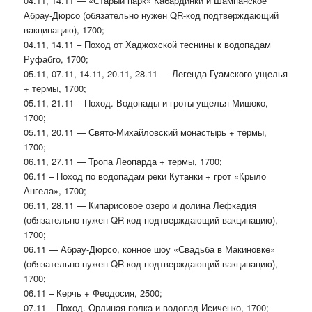
04.11, 14.11 — «Старый парк» Кабардинки и Шампанское
Абрау-Дюрсо (обязательно нужен QR-код подтверждающий
вакцинацию), 1700;
04.11, 14.11 – Поход от Хаджохской теснины к водопадам
Руфабго, 1700;
05.11, 07.11, 14.11, 20.11, 28.11 — Легенда Гуамского ущелья
+ термы, 1700;
05.11, 21.11 – Поход. Водопады и гроты ущелья Мишоко,
1700;
05.11, 20.11 — Свято-Михайловский монастырь + термы,
1700;
06.11, 27.11 — Тропа Леопарда + термы, 1700;
06.11 – Поход по водопадам реки Кутанки + грот «Крыло
Ангела», 1700;
06.11, 28.11 — Кипарисовое озеро и долина Лефкадия
(обязательно нужен QR-код подтверждающий вакцинацию),
1700;
06.11 — Абрау-Дюрсо, конное шоу «Свадьба в Макиновке»
(обязательно нужен QR-код подтверждающий вакцинацию),
1700;
06.11 – Керчь + Феодосия, 2500;
07.11 – Поход. Орлиная полка и водопад Исиченко, 1700;