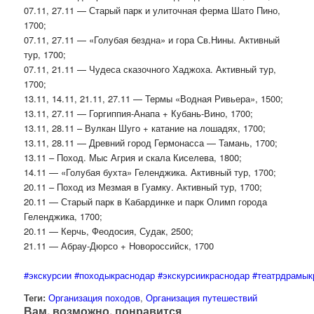
07.11, 27.11 — Старый парк и улиточная ферма Шато Пино,
1700;
07.11, 27.11 — «Голубая бездна» и гора Св.Нины. Активный
тур, 1700;
07.11, 21.11 — Чудеса сказочного Хаджоха. Активный тур,
1700;
13.11, 14.11, 21.11, 27.11 — Термы «Водная Ривьера», 1500;
13.11, 27.11 — Горгиппия-Анапа + Кубань-Вино, 1700;
13.11, 28.11 – Вулкан Шуго + катание на лошадях, 1700;
13.11, 28.11 — Древний город Гермонасса — Тамань, 1700;
13.11 – Поход. Мыс Агрия и скала Киселева, 1800;
14.11 — «Голубая бухта» Геленджика. Активный тур, 1700;
20.11 – Поход из Мезмая в Гуамку. Активный тур, 1700;
20.11 — Старый парк в Кабардинке и парк Олимп города
Геленджика, 1700;
20.11 — Керчь, Феодосия, Судак, 2500;
21.11 — Абрау-Дюрсо + Новороссийск, 1700
#экскурсии
#походыкраснодар
#экскурсиикраснодар
#театрдрамык
Теги:
Организация походов
,
Организация путешествий
Вам, возможно, понравится