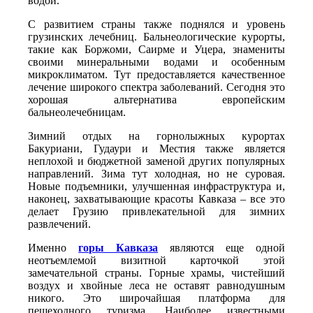
водой.
С развитием страны также поднялся и уровень
грузинских лечебниц. Бальнеологические курорты,
такие как Боржоми, Саирме и Уцера, знамениты
своими минеральными водами и особенным
микроклиматом. Тут предоставляется качественное
лечение широкого спектра заболеваний. Сегодня это
хорошая альтернатива европейским
бальнеолечебницам.
Зимний отдых на горнолыжных курортах
Бакуриани, Гудаури и Местия также является
неплохой и бюджетной заменой других популярных
направлений. Зима тут холодная, но не суровая.
Новые подъемники, улучшенная инфраструктура и,
наконец, захватывающие красоты Кавказа – все это
делает Грузию привлекательной для зимних
развлечений.
Именно
горы Кавказа
являются еще одной
неотъемлемой визитной карточкой этой
замечательной страны. Горные храмы, чистейший
воздух и хвойные леса не оставят равнодушным
никого. Это широчайшая платформа для
пешеходного туризма. Наиболее известными