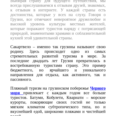
Выбирая страну для будущего путешествия, мы
всегда прислушиваемся к отзывам друзей, знакомых,
к отзывам в интернете. У каждой страны есть
достоинства, которые у всех на слуху. Говоря о
Грузии, все отмечают невероятное дружелюбие и
высокий уровень культуры местных жителей,
которые поражают туристов наряду с потрясающей
природой, знаменитыми храмами и соблазнительной
кухней этой удивительной страны.
Сакартвело – именно так грузины называют свою
родину. Здесь происходит одно из самых
стремительных развитий туризма в мире. За
последние двадцать лет Грузия превратилась в
востребованную туристами страну. Это пример
бюджетного, но ярчайшего и уникального
направления для отдыха, как активного, так и
пассивного.
Пляжный туризм на грузинском побережье
Черного
моря
привлекает с каждым годом все больше
туристов. Батуми, Кобулети, Квариати – морские
курорты, покоряющие своих гостей не только
мягким климатом субтропического типа, но и
вкуснейшей едой, широкими пляжами и чистейшей