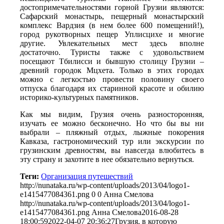
достопримечательностями горной Грузии являются:
Сафарский монастырь, пещерный монастырский
комплекс Вардзия (в нем более 600 помещений!),
город рукотворных пещер Уплисцихе и многие
другие. Увлекательных мест здесь вполне
достаточно. Туристы также с удовольствием
посещают Тбилисси и бывшую столицу Грузии –
древний городок Мцхета. Только в этих городах
можно с легкостью провести половину своего
отпуска благодаря их старинной красоте и обилию
историко-культурных памятников.
Как мы видим, Грузия очень разносторонняя,
изучать ее можно бесконечно. Но что бы вы ни
выбрали – пляжный отдых, лыжные покорения
Кавказа, гастрономический тур или экскурсии по
грузинским древностям, вы навсегда влюбитесь в
эту страну и захотите в нее обязательно вернуться.
Теги:
Организация путешествий
http://nunataka.ru/wp-content/uploads/2013/04/logo1-
e1415477084361.png
0
0
Анна Смелова
http://nunataka.ru/wp-content/uploads/2013/04/logo1-
e1415477084361.png
Анна Смелова
2016-08-28
18:00:59
2022-04-07 20:36:27
Грузия, в которую