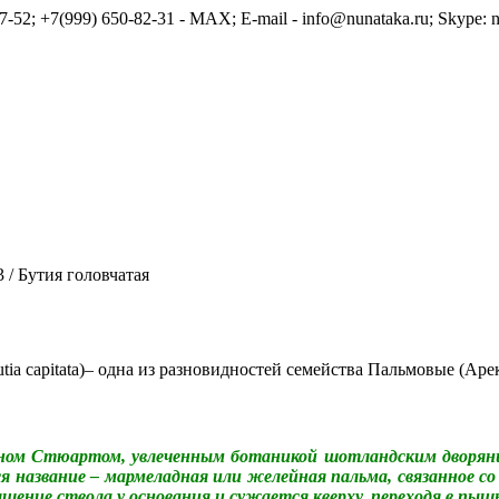
7-52; +7(999) 650-82-31 - MAX; E-mail - info@nunataka.ru; Skype: n
3
/
Бутия головчатая
tia capitata)– одна из разновидностей семейства Пальмовые (Аре
ном Стюартом, увлеченным ботаникой шотландским дворян
я название – мармеладная или желейная пальма, связанное со
щение ствола у основания и сужается кверху, переходя в пыш