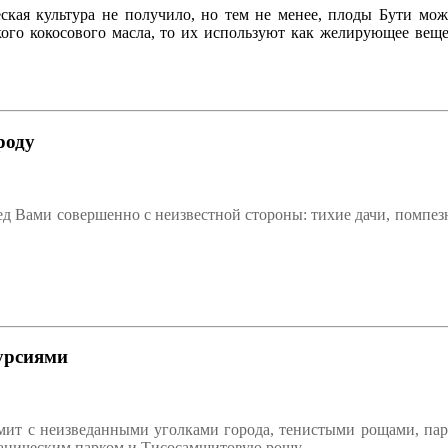
ская культура не получило, но тем не менее, плоды Бути мо
кого кокосового масла, то их используют как желирующее веще
роду
д Вами совершенно с неизвестной стороны: тихие дачи, помпез
урсиями
омит с неизведанными уголками города, тенистыми рощами, пар
таническим парком и Тисосамшитовую рощу.