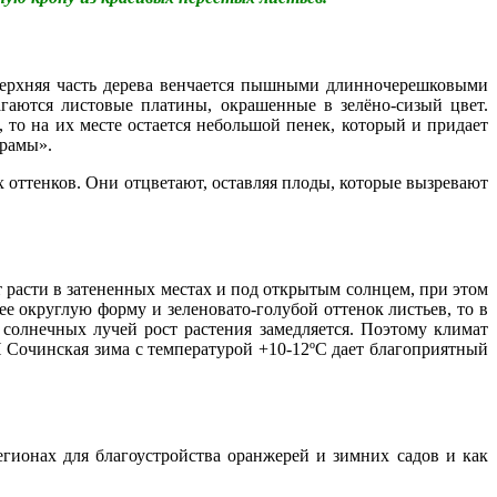
. Верхняя часть дерева венчается пышными длинночерешковыми
аются листовые платины, окрашенные в зелёно-сизый цвет.
то на их месте остается небольшой пенек, который и придает
шрамы».
х оттенков. Они отцветают, оставляя плоды, которые вызревают
расти в затененных местах и под открытым солнцем, при этом
е округлую форму и зеленовато-голубой оттенок листьев, то в
 солнечных лучей рост растения замедляется. Поэтому климат
 Сочинская зима с температурой +10-12ºС дает благоприятный
гионах для благоустройства оранжерей и зимних садов и как