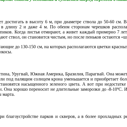
ет достигать в высоту 6 м, при диаметре ствола до 50-60 см
 длину 2 и даже 4 м. По обеим сторонам черешков располаг
иков. Когда листья отмирают, а живет каждый примерно 7 лет, 
ают ствол, он становится чистым, но после пеньков остаются «
тающие до 130-150 см, на которых располагаются цветки красны
икосы.
тина, Уругвай, Южная Америка, Бразилия, Парагвай. Она может 
сли под палящим солнцем крона уменьшается и приобретает боле
становятся насыщенного зеленого цвета. А вот при недостатке
. Она хорошо переносит не длительные заморозки до -8-10ºС. И
ы марта.
и благоустройстве парков и скверов, а в более прохладных ре