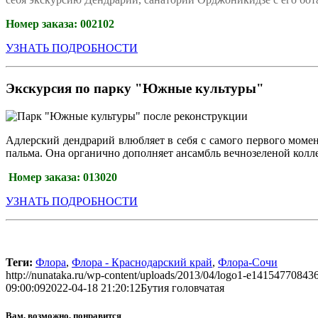
Номер заказа:
002102
УЗНАТЬ ПОДРОБНОСТИ
Экскурсия по парку "Южные культуры"
Адлерский дендрарий влюбляет в себя с самого первого момен
пальма. Она органично дополняет ансамбль вечнозеленой колл
Номер заказа:
013020
УЗНАТЬ ПОДРОБНОСТИ
Теги:
Флора
,
Флора - Краснодарский край
,
Флора-Сочи
http://nunataka.ru/wp-content/uploads/2013/04/logo1-e14154770843
09:00:09
2022-04-18 21:20:12
Бутия головчатая
Вам, возможно, понравится