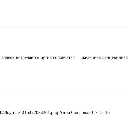
 аллеях встречается бутия головчатая — желейная ланцевидная
13/04/logo1-e1415477084361.png
Анна Смелова
2017-12-16