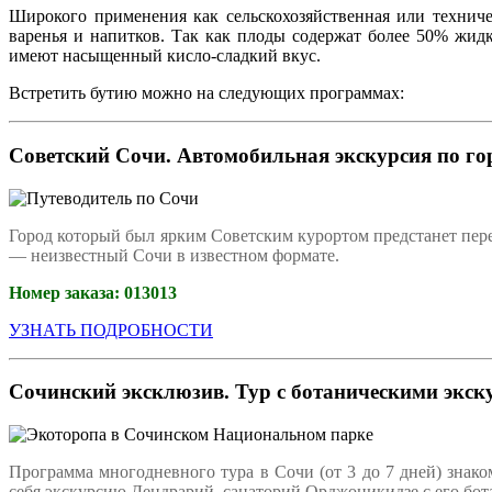
Широкого применения как сельскохозяйственная или техниче
варенья и напитков. Так как плоды содержат более 50% жид
имеют насыщенный кисло-сладкий вкус.
Встретить бутию можно на следующих программах:
Советский Сочи. Автомобильная экскурсия по го
Город который был ярким Советским курортом предстанет пере
— неизвестный Сочи в известном формате.
Номер заказа:
013013
УЗНАТЬ ПОДРОБНОСТИ
Сочинский эксклюзив. Тур с ботаническими экск
Программа многодневного тура в Сочи (от 3 до 7 дней) знак
себя экскурсию Дендрарий, санаторий Орджоникидзе с его бо