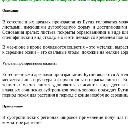
Описание
В естественных ареалах произрастания Бутия головчатая мож
листьями, имеющими дугообразную форму и достигающими в
Основания зрелых листьев покрыты образованиями в виде шип
специфический вид стволу. Но и эти пеньки со временем покид
В мае-июне в кроне появляются соцветия – это метёлки, вырас
к середине осени – это овальные ягоды, похожие на мелкие абр
Условия произрастания пальмы
Естественными ареалами произрастания Бутии являются Арген
меняется лишь структура и форма кроны и окраска листьев. Е
тенистых местах листья удлиняются, свисают в виде дуги и 
влажных сочинских субтропиков очень хорошо подходит Бутии
период покоя для растения в период с конца ноября до середин
Применение
В субтропических регионах широкое применение получила пр
комнатное растение.