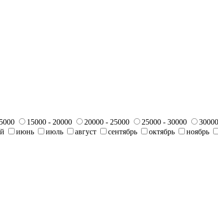
15000
15000 - 20000
20000 - 25000
25000 - 30000
30000
ай
июнь
июль
август
сентябрь
октябрь
ноябрь