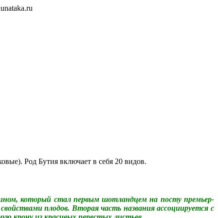
unataka.ru
ковые). Род Бутия включает в себя 20 видов.
ином, который стал первым шотландцем на посту премьер-
 свойствами плодов. Вторая часть названия ассоциируется с
ную крону из красивых перестых листьев.