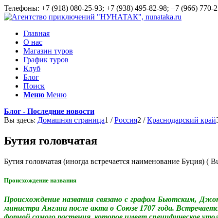
Телефоны: +7 (918) 080-25-93; +7 (938) 495-82-98; +7 (966) 770-2
Главная
О нас
Магазин туров
График туров
Клуб
Блог
Поиск
Меню
Меню
Блог - Последние новости
Вы здесь:
Домашняя страница
1
/
Россия
2
/
Краснодарский край
Бутия головчатая
Бутия головчатая (иногда встречается наименование Буция) ( Bu
Происхождение названия
Происхождение названия связано с графом Бьютским, Джо
министра Англии после акта о Союзе 1707 года. Встречаетс
формой самого растения, которое имеет специфическое утол