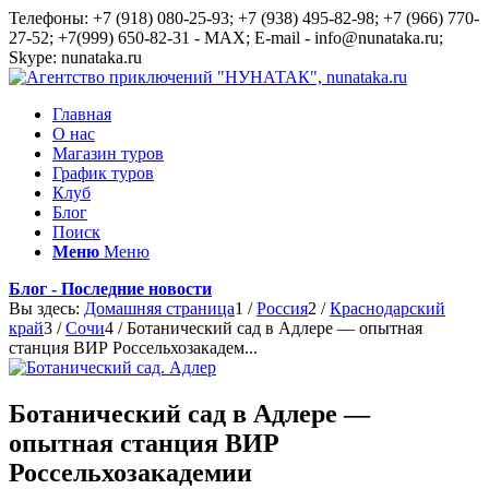
Телефоны: +7 (918) 080-25-93; +7 (938) 495-82-98; +7 (966) 770-
27-52; +7(999) 650-82-31 - MAX; E-mail - info@nunataka.ru;
Skype: nunataka.ru
Главная
О нас
Магазин туров
График туров
Клуб
Блог
Поиск
Меню
Меню
Блог - Последние новости
Вы здесь:
Домашняя страница
1
/
Россия
2
/
Краснодарский
край
3
/
Сочи
4
/
Ботанический сад в Адлере — опытная
станция ВИР Россельхозакадем...
Ботанический сад в Адлере —
опытная станция ВИР
Россельхозакадемии