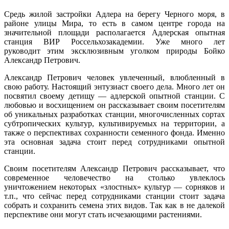
Средь жилой застройки Адлера на берегу Черного моря, в
районе улицы Мира, то есть в самом центре города на
значительной площади располагается Адлерская опытная
станция ВИР Россельхозакадемии. Уже много лет
руководит этим эксклюзивным уголком природы Бойко
Александр Петрович.
Александр Петрович человек увлеченный, влюбленный в
свою работу. Настоящий энтузиаст своего дела. Много лет он
посвятил своему детищу — адлерской опытной станции. С
любовью и восхищением он рассказывает своим посетителям
об уникальных разработках станции, многочисленных сортах
субтропических культур, культивируемых на территории, а
также о перспективах сохранности семенного фонда. Именно
эта основная задача стоит перед сотрудниками опытной
станции.
Своим посетителям Александр Петрович рассказывает, что
современное человечество на столько увлеклось
уничтожением некоторых «злостных» культур — сорняков и
т.п., что сейчас перед сотрудниками станции стоит задача
собрать и сохранить семена этих видов. Так как в не далекой
перспективе они могут стать исчезающими растениями.