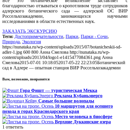
Все это ботаническое великолепие заставляет с
благодарностью отзываться о кропотливом труде сотрудников
адлерского ботанического сада — адлерской ОС ВИР
Россельхозакадемии, занимающихся научными
исследованиями в области естественных наук.
ЗАКАЗАТЬ ЭКСКУРСИЮ
Теги:
Достопримечательности
,
Парки
,
Парки - Сочи
,
Природа
,
Экология
https://nunataka.ru/wp-content/uploads/2015/07/botanicheskii-sd-
adler-1.jpg
600
800
Анна Смелова
http://nunataka.ru/wp-
content/uploads/2013/04/logo1-e1415477084361.png
Анна
Смелова
2015-07-01 10:18:05
2017-05-22 22:23:05
Ботанический
сад в Адлере — опытная станция ВИР Россельхозакадемии
Вам, возможно, понравится
Гора Фишт — туристическая Мекка
Реклама Кубаньэнерго
Самые большие водопады
10 маршрутов для осеннего
похода в горах Краснодарского края
Место человека в биосфере
Верхние Дуккинские озера
1
ответить