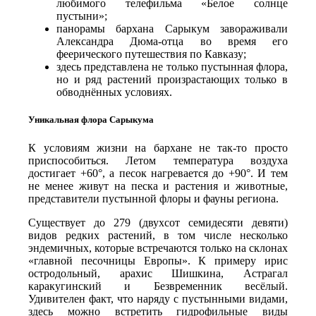
любимого телефильма «Белое солнце
пустыни»;
панорамы бархана Сарыкум завораживали
Александра Дюма-отца во время его
феерического путешествия по Кавказу;
здесь представлена не только пустынная флора,
но и ряд растений произрастающих только в
обводнённых условиях.
Уникальная флора Сарыкума
К условиям жизни на бархане не так-то просто
приспособиться. Летом температура воздуха
достигает +60°, а песок нагревается до +90°. И тем
не менее живут на песка и растения и животные,
представители пустынной флоры и фауны региона.
Существует до 279 (двухсот семидесяти девяти)
видов редких растений, в том числе несколько
эндемичных, которые встречаются только на склонах
«главной песочницы Европы». К примеру ирис
остродольный, арахис Шишкина, Астрагал
каракугинский и Безвременник весёлый.
Удивителен факт, что наряду с пустынными видами,
здесь можно встретить гид­рофильные виды