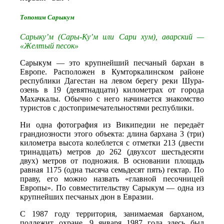
Топоним Сарыкум
Сарыку’м (Сары-Ку’м или Сари хум), аварский —
«Желтый песок»
Сарыкум — это крупнейший песчаный бархан в
Европе. Расположен в Кумторкалинском районе
республики Дагестан на левом берегу реки Шура-
озень в 19 (девятнадцати) километрах от города
Махачкалы. Обычно с него начинается знакомство
туристов с достопримечательностями республики.
Ни одна фотография из Википедии не передаёт
грандиозности этого объекта: длина бархана 3 (три)
километра высота колеблется с отметки 213 (двести
тринадцать) метров до 262 (двухсот шестьдесяти
двух) метров от подножия. В основании площадь
равная 1175 (одна тысяча семьдесят пять) гектар. По
праву, его можно назвать «главной песочницей
Европы». По совместительству Сарыкум — одна из
крупнейших песчаных дюн в Евразии.
С 1987 году территория, занимаемая барханом,
подлежит охране. 9 января 1987 года здесь был