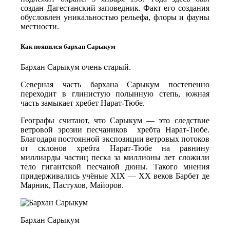
создан Дагестанский заповедник. Факт его создания
обусловлен уникальностью рельефа, флоры и фауны
местности.
Как появился бархан Сарыкум
Бархан Сарыкум очень старый.
Северная часть бархана Сарыкум постепенно
переходит в глинистую полынную степь, южная
часть замыкает хребет Нарат­-Тюбе.
Географы считают, что Сарыкум — это следствие
ветровой эрозии песчаников хребта Нарат-Тюбе.
Благодаря постоянной экспозиции ветровых потоков
от склонов хребта Нарат-Тюбе на равнину
миллиарды частиц песка за миллионы лет сложили
тело гигантской песчаной дюны. Такого мнения
придерживались учёные XIX — ХХ веков Барбет де
Марник, Пастухов, Майоров.
Бархан Сарыкум