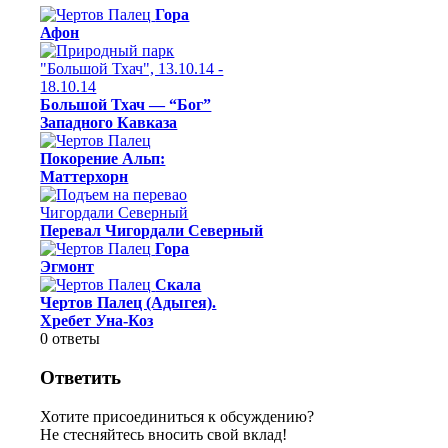
Гора
Афон
Большой Тхач — “Бог”
Западного Кавказа
Покорение Альп:
Маттерхорн
Перевал Чигордали Северный
Гора
Эгмонт
Скала
Чертов Палец (Адыгея).
Хребет Уна-Коз
0
ответы
Ответить
Хотите присоединиться к обсуждению?
Не стесняйтесь вносить свой вклад!