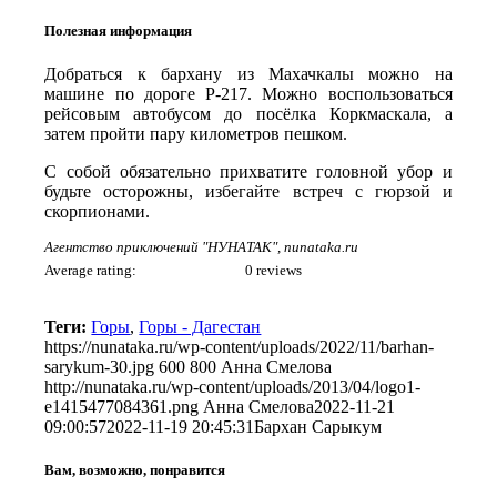
Полезная информация
Добраться к бархану из Махачкалы можно на
машине по дороге Р-217. Можно воспользоваться
рейсовым автобусом до посёлка Коркмаскала, а
затем пройти пару километров пешком.
С собой обязательно прихватите головной убор и
будьте осторожны, избегайте встреч с гюрзой и
скорпионами.
Агентство приключений "НУНАТАК", nunataka.ru
Average rating:
0 reviews
Теги:
Горы
,
Горы - Дагестан
https://nunataka.ru/wp-content/uploads/2022/11/barhan-
sarykum-30.jpg
600
800
Анна Смелова
http://nunataka.ru/wp-content/uploads/2013/04/logo1-
e1415477084361.png
Анна Смелова
2022-11-21
09:00:57
2022-11-19 20:45:31
Бархан Сарыкум
Вам, возможно, понравится