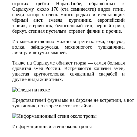
отрогах хребта Нарат-Тюбе, обращённых к
Сарыкуму, около 170 (ста семидесяти) видов птиц,
среди которых очень много редких и исчезающие:
чёрный аист, змееяд, курганник, европейский
тювик, стервятник, белоголовый сип, черный гриф,
беркут, степная пустельга, стрепет, филин и прочие.
Из млекопитающих можно встретить: ежа, барсука,
волка, зайца-русака, мохноногого тушканчика,
лисицу и летучих мышей.
Также на Сарыкуме обитает гюрза — самая большая
ядовитая змея России. Встречаются кошачьи змеи,
ушастая круглоголовка, священный скарабей и
другие виды животных.
Представителей фауны мы на бархане не встретили, а вот 
тушканчик, но скорее всего это зайчик
Информационный стенд около тропы