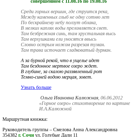
совершенном с 11.08.16 по 19.08.16
Среди горных вершин, где струится река,
Между каменных глыб не одну сотню лет
По бескрайнему небу ползут облака,
В мелких каплях воды преломляется свет.
Там безбрежная синь, там хрустальная высь
Там верхушками ели уносятся ввысь
Словно острым ножом разрезая туман.
Там трава источает сладковатый дурман.
А за бурной рекой, что в ущелье идет
Там бездонное мертвое озеро ждет.
В глубине, за скалою раззявленный рот
Темно-синей водою мерцая, зовет.
Узнать больше
Ольга Ивановна Калюжная
, 06.06.2012
«Горное озеро» стихотворение по картине
И.А.Калюжной
Маршрутная книжка:
Руководитель группы – Смелова Анна Александровна
354382
г. Сочи
ул. Голубые Дали 11