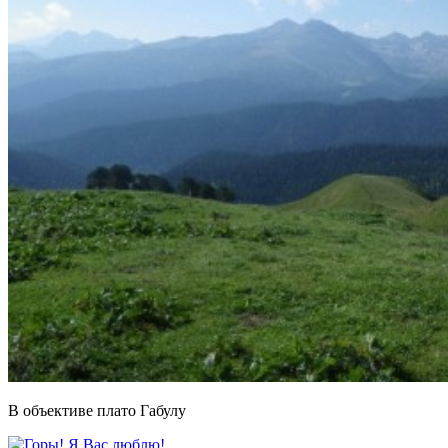
В объективе плато Габулу