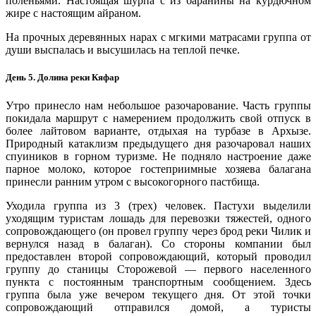
поленьями. Настоящая шурпа с из баранины на курдючном
жире с настоящим айраном.
На прочных деревянных нарах с мгкими матрасами группа от
души выспалась и высушилась на теплой печке.
День 5. Долина реки Кяфар
Утро принесло нам небольшое разочарование. Часть группы
покидала маршрут с намерением продолжить свой отпуск в
более лайтовом варианте, отдыхая на турбазе в Архызе.
Природный катаклизм предыдущего дня разочаровал наших
спуиников в горном туризме. Не подняло настроение даже
парное молоко, которое гостеприимные хозяева балагана
принесли ранним утром с высокогорного пастбища.
Уходила группа из 3 (трех) человек. Пастухи выделили
уходящим туристам лошадь для перевозки тяжестей, одного
сопровождающего (он провел группу через брод реки Чилик и
вернулся назад в балаган). Со стороны компании был
предоставлен второй сопровождающий, который проводил
группу до станицы Сторожевой — первого населенного
пункта с постоянным транспортным сообщением. Здесь
группа была уже вечером текущего дня. От этой точки
сопровождающий отправился домой, а туристы