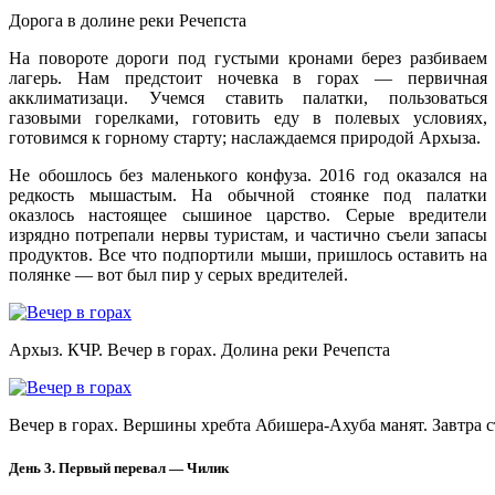
Дорога в долине реки Речепста
На повороте дороги под густыми кронами берез разбиваем
лагерь. Нам предстоит ночевка в горах — первичная
акклиматизаци. Учемся ставить палатки, пользоваться
газовыми горелками, готовить еду в полевых условиях,
готовимся к горному старту; наслаждаемся природой Архыза.
Не обошлось без маленького конфуза. 2016 год оказался на
редкость мышастым. На обычной стоянке под палатки
оказлось настоящее сышиное царство. Серые вредители
изрядно потрепали нервы туристам, и частично съели запасы
продуктов. Все что подпортили мыши, пришлось оставить на
полянке — вот был пир у серых вредителей.
Архыз. КЧР. Вечер в горах. Долина реки Речепста
Вечер в горах. Вершины хребта Абишера-Ахуба манят. Завтра с
День 3. Первый перевал — Чилик