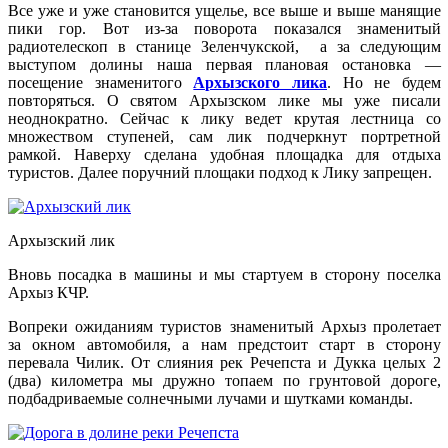
Все уже и уже становится ущелье, все выше и выше манящие
пики гор. Вот из-за поворота показался знаменитый
радиотелескоп в станице Зеленчукской, а за следующим
выступом долины наша первая плановая остановка —
посещение знаменитого
Архызского лика
. Но не будем
повторяться. О святом Архызском лике мы уже писали
неоднократно. Сейчас к лику ведет крутая лестница со
множеством ступеней, сам лик подчеркнут портретной
рамкой. Наверху сделана удобная площадка для отдыха
туристов. Далее поручний площаки подход к Лику запрещен.
Архызский лик
Вновь посадка в машины и мы стартуем в сторону поселка
Архыз КЧР.
Вопреки ожиданиям туристов знаменитый Архыз пролетает
за окном автомобиля, а нам предстоит старт в сторону
перевала Чилик. От слияния рек Речепста и Дукка целых 2
(два) километра мы дружно топаем по грунтовой дороге,
подбадриваемые солнечными лучами и шутками команды.