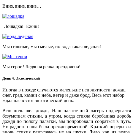
Вниз, вниз, вниз…
-Лошадка! -Ежик!
Мы сильные, мы смелые, но вода такая ледяная!
Мы герои! Ледяная речка преодолена!
День 4. Экзотический
Иногда в походе случаются маленькие неприятности: дождь,
снег, град, камни с неба, ветер и даже брод. Весь этот набор
ждал нас в этот экзотический день.
Всю ночь шел дождь, Наш палаточный лагерь подвергался
безумствам стихии, а утром, когда стихла баробанная доробь
дождя по пологу палатки, мы попробовали собраться в путь.
Но радость наша была преждевременной. Краткий перерыв и
вновь стихия разгулялась не на шутку. Лило как из ведра,