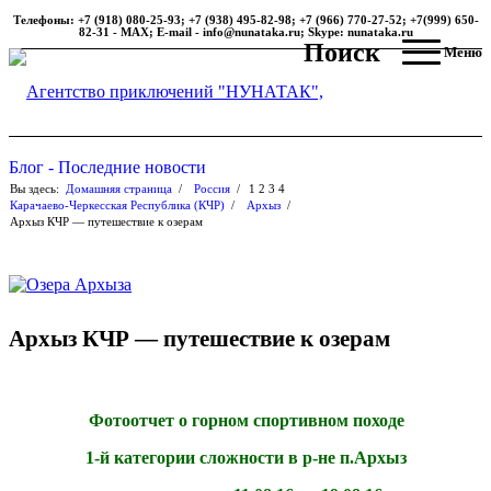
Телефоны: +7 (918) 080-25-93; +7 (938) 495-82-98; +7 (966) 770-27-52; +7(999) 650-
82-31 - MAX; E-mail - info@nunataka.ru; Skype: nunataka.ru
Поиск
Меню
Блог - Последние новости
Вы здесь:
Домашняя страница
/
Россия
/
1
2
3
4
Карачаево-Черкесская Республика (КЧР)
/
Архыз
/
Архыз КЧР — путешествие к озерам
Архыз КЧР — путешествие к озерам
Фотоотчет о горном спортивном походе
1-й категории сложности в р-не п.Архыз