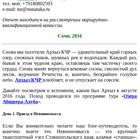
тел. моб. +79180802593
e-mail: tur@nunataka.ru
Отчет находится на рассмотрении маршрутно-
квалификационной комиссии.
Cочи, 2016
Снова мы посетили Архыз КЧР — удивительный край горных
озер, снежных пиков, шумных рек и водопадов. Каждый раз,
бывая в этом чудном краю, оставляешь там частичку своего
сердца. Снова манят вернуться вековые сосны, смолистый дух
лесов, журчание Речепсты и, конечно, бескрайнее голубое
небо.
Архыз КЧР
влюбляет, и не отпускает на совсем.
Давайте посмотрим и вспомним, каким был Архыз в августе
2016 года. Поход проводился по программе тура «
Озера
Абишера-Ахуба
«.
День 1. Приезд в Невинномысск
Если Вы внимательно читаете наш блог-путеводитель, то
конечно знаете что Невинномысск — это крупный
транспортный узел Ставропольского края, казачья «станица»-