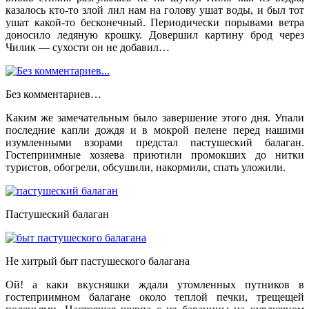
казалось кто-то злой лил нам на голову ушат воды, и был тот
ушат какой-то бесконечный. Периодически порывами ветра
доносило ледяную крошку. Довершил картину брод через
Чилик — сухости он не добавил…
Без комментариев…
Каким же замечательным было завершение этого дня. Упали
последние капли дождя и в мокрой пелене перед нашими
изумленными взорами предстал пастушеский балаган.
Гостеприимные хозяева приютили промокших до нитки
туристов, обогрели, обсушили, накормили, спать уложили.
Пастушеский балаган
Не хитрый быт пастушеского балагана
Ой! а каки вкусняшки ждали утомленных путников в
гостеприимном балагане около теплой печки, трещещей