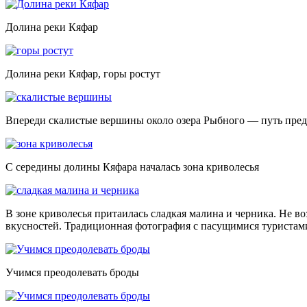
Долина реки Кяфар
Долина реки Кяфар, горы ростут
Впереди скалистые вершины около озера Рыбного — путь пред
С середины долины Кяфара началась зона криволесья
В зоне криволесья притаилась сладкая малина и черника. Не во
вкусностей. Традиционная фотография с пасущимися туристам
Учимся преодолевать броды