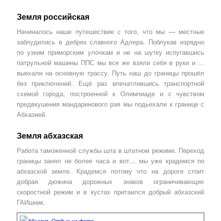
Земля российская
Начиналось наше путешествие с того, что мы — местные
заблудились в дебрях славного Адлера. Поблукав изрядно
по узким приморским улочкам и не на шутку испугавшись
патрульной машины ППС мы все же взяли себя в руки и …
выехали на основную трассу. Путь наш до границы прошёл
без приключений. Ещё раз впечатлившись транспортной
схемой города, построенной к Олимпиаде и с чувством
предвкушения мандаринового рая мы подьехали к границе с
Абхазией.
Земля абхазская
Работа таможенной службы шла в штатном режиме. Переход
границы занял не более часа и вот… мы уже крадемся по
абхазской земле. Крадемся потому что на дороге стоит
добрая дюжина дорожных знаков ограничивающих
скоростной режим и в кустах притаился добрый абхазский
ГАИшник.