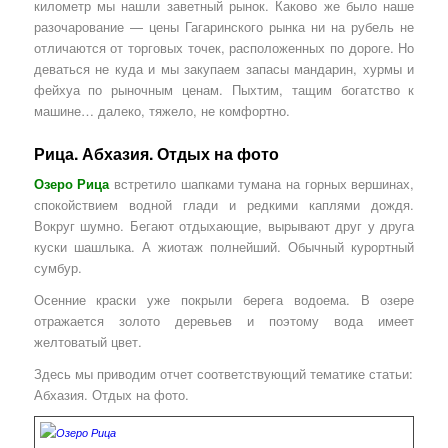
километр мы нашли заветный рынок. Каково же было наше
разочарование — цены Гагаринского рынка ни на рубель не
отличаются от торговых точек, расположенных по дороге. Но
деваться не куда и мы закупаем запасы мандарин, хурмы и
фейхуа по рыночным ценам. Пыхтим, тащим богатство к
машине… далеко, тяжело, не комфортно.
Рица. Абхазия. Отдых на фото
Озеро Рица
встретило шапками тумана на горных вершинах,
спокойствием водной глади и редкими каплями дождя.
Вокруг шумно. Бегают отдыхающие, вырывают друг у друга
куски шашлыка. А жиотаж полнейший. Обычный курортный
сумбур.
Осенние краски уже покрыли берега водоема. В озере
отражается золото деревьев и поэтому вода имеет
желтоватый цвет.
Здесь мы приводим отчет соответствующий тематике статьи:
Абхазия. Отдых на фото.