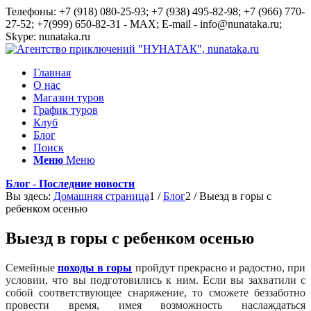
Телефоны: +7 (918) 080-25-93; +7 (938) 495-82-98; +7 (966) 770-
27-52; +7(999) 650-82-31 - MAX; E-mail - info@nunataka.ru;
Skype: nunataka.ru
Главная
О нас
Магазин туров
График туров
Клуб
Блог
Поиск
Меню
Меню
Блог - Последние новости
Вы здесь:
Домашняя страница
1
/
Блог
2
/
Выезд в горы с
ребенком осенью
Выезд в горы с ребенком осенью
Семейные
походы в горы
пройдут прекрасно и радостно, при
условии, что вы подготовились к ним. Если вы захватили с
собой соответствующее снаряжение, то сможете беззаботно
провести время, имея возможность наслаждаться