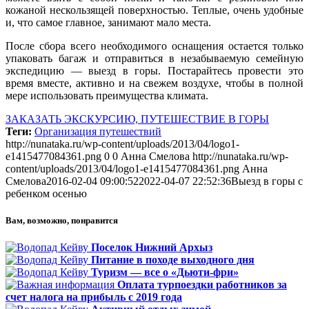
кожаной нескользящей поверхностью. Теплые, очень удобные
и, что самое главное, занимают мало места.
После сбора всего необходимого оснащения остается только
упаковать багаж и отправиться в незабываемую семейную
экспедицию — выезд в горы. Постарайтесь провести это
время вместе, активно и на свежем воздухе, чтобы в полной
мере использовать преимущества климата.
ЗАКАЗАТЬ ЭКСКУРСИЮ, ПУТЕШЕСТВИЕ В ГОРЫ
Теги:
Организация путешествий
http://nunataka.ru/wp-content/uploads/2013/04/logo1-
e1415477084361.png
0
0
Анна Смелова
http://nunataka.ru/wp-
content/uploads/2013/04/logo1-e1415477084361.png
Анна
Смелова
2016-02-04 09:00:52
2022-04-07 22:52:36
Выезд в горы с
ребенком осенью
Вам, возможно, понравится
Поселок Нижний Архыз
Питание в походе выходного дня
Туризм — все о «Дьюти-фри»
Оплата турпоездки работников за
счет налога на прибыль с 2019 года