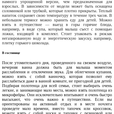
намного упрощенной версии, чем предназначенная для
взрослых. В зависимости от модели может быть оснащена
соломинкой или трубкой, которые плотно прикрыты. Теплый
напиток сохраняет свою температуру в течение трех часов. В
небольшом термосе можно хранить еду для детей. Можно
взять в путешествие — выезд в горы горячие блюда,
например, в виде супа, который малыш съест с помощью
ложки, входящей в комплект. Стоит упаковать в рюкзак
негазированную воду и энергетическую закуску, например,
плитку горького шоколада.
В гостинице
После утомительного дня, проведенного на свежем воздухе,
вечерняя ванна должна быть для малыша моментом
расслабления и отключения звука. Для облегчения купания,
можно взять с собой ванночку, которая позволит ему
расслабиться даже в ванной комнате, не пригодной для детей.
Подбирая полотенца для всей семьи, стоит выбирать очень
легкие, и занимающие мало места, можно взять полотенца из
микрофибры. Они исключительно впитывают и очень быстро
высыхают, что очень важно в путешествии. Если вы
ориентированы на активный отдых и в месте ночлега
проведете мало времени, вместо тапочек или кроссовок,
можете взять с собой носки и тапочки с резиновой или