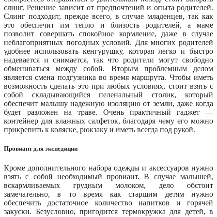
слинг. Решение зависит от предпочтений и опыта родителей.
Слинг подходит, прежде всего, в случае младенцев, так как
это обеспечит им тепло и близость родителей, а маме
позволит совершать спокойное кормление, даже в случае
неблагоприятных погодных условий. Для многих родителей
удобнее использовать кенгурушку, которая легко и быстро
надевается и снимается, так что родители могут свободно
обмениваться между собой. Вторым проблемным делом
является смена подгузника во время маршрута. Чтобы иметь
возможность сделать это при любых условиях, стоит взять с
собой складывающийся пеленальный столик, который
обеспечит малышу надежную изоляцию от земли, даже когда
будет разложен на траве. Очень практичный гаджет —
контейнер для влажных салфеток, благодаря чему его можно
прикрепить к коляске, рюкзаку и иметь всегда под рукой.
Провиант для экспедиции
Кроме дополнительного набора одежды и аксессуаров нужно
взять с собой необходимый провиант. В случае малышей,
вскармливаемых грудным молоком, дело обстоит
замечательно, в то время как старшим детям нужно
обеспечить достаточное количество напитков и горячей
закуски. Безусловно, пригодится термокружка для детей, в