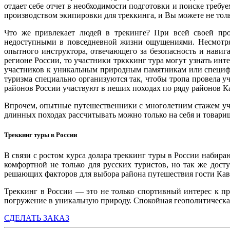
отдает себе отчет в необходимости подготовки и поиске требуе
производством экипировки для треккинга, и Вы можете не толь
Что же привлекает людей в трекинге? При всей своей про
недоступными в повседневной жизни ощущениями. Несмотря 
опытного инструктора, отвечающего за безопасность и нави
регионе России, то участники тркккинг тура могут узнать инт
участников к уникальным природным памятникам или специфи
туризма специально организуются так, чтобы тропа провела у
районов России участвуют в пеших походах по ряду районов К
Впрочем, опытные путешественники с многолетним стажем участ
длинных походах рассчитывать можно только на себя и товарищ
Треккинг туры в России
В связи с ростом курса долара треккинг туры в России набир
комфортной не только для русских туристов, но так же дос
решающих факторов для выбора района путешествия гости Кав
Треккинг в России — это не только спортивный интерес к пр
погружение в уникальную природу. Спокойная геополитическая 
СДЕЛАТЬ ЗАКАЗ