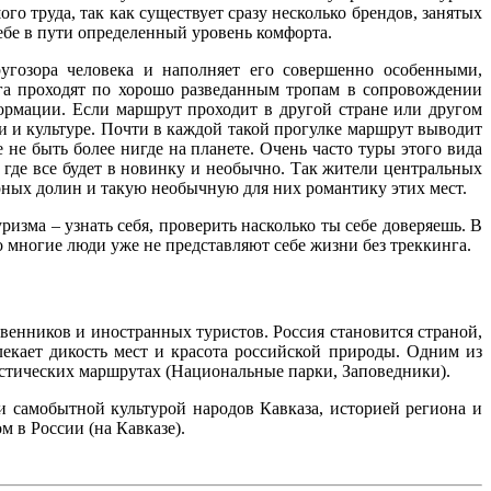
го труда, так как существует сразу несколько брендов, занятых
ебе в пути определенный уровень комфорта.
угозора человека и наполняет его совершенно особенными,
га проходят по хорошо разведанным тропам в сопровождении
ормации. Если маршрут проходит в другой стране или другом
ии и культуре. Почти в каждой такой прогулке маршрут выводит
 быть более нигде на планете. Очень часто туры этого вида
 где все будет в новинку и необычно. Так жители центральных
рных долин и такую необычную для них романтику этих мест.
изма – узнать себя, проверить насколько ты себе доверяешь. В
о многие люди уже не представляют себе жизни без треккинга.
венников и иностранных туристов. Россия становится страной,
екает дикость мест и красота российской природы. Одним из
стических маршрутах (Национальные парки, Заповедники).
и самобытной культурой народов Кавказа, историей региона и
 в России (на Кавказе).