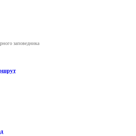
ерного заповедника
ршрут
од