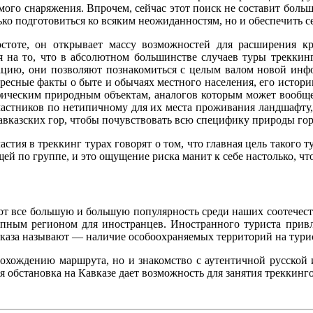
мого снаряжения. Впрочем, сейчас этот поиск не составит большо
ко подготовиться ко всяким неожиданностям, но и обеспечить с
стоте, он открывает массу возможностей для расширения кр
на то, что в абсолютном большинстве случаев туры треккин
гацию, они позволяют познакомиться с целым валом новой инф
ересные факты о быте и обычаях местного населения, его истор
ческим природным объектам, аналогов которым может вообще не
частников по нетипичному для их места проживания ландшафту,
авказских гор, чтобы почувствовать всю специфику природы го
ия в треккинг турах говорят о том, что главная цель такого тур
ей по группе, и это ощущение риска манит к себе настолько, чт
ают все большую и большую популярность среди наших соотечест
тупным регионом для иностранцев. Иностранного туриста привл
каза называют — наличие особоохраняемых территорий на тури
охождению маршрута, но и знакомство с аутентичной русской 
обстановка на Кавказе дает возможность для занятия треккингом