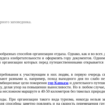
рного заповедника.
образных способов организации отдыха. Однако, как и во всех
 чудеса изобретательности и оформлять гору документов. Одни
ри организации которых перед путешественниками открывается
.
 требования к участвующим в них людям, в первую очередь св
вают разными и, например, поход выходного дня по слабо п
 амбициозные цели покорения
гор Кавказа
и длительного путеш
, делая упор на повышении выносливости. Но в любом случае, е
 на несложном маршруте в 40-50 километров без тяжелых природ
оды. При организации такого вида туризма, никогда нельзя за
вия способны заметно повлиять и на скорость перемещения гр