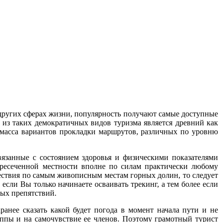
 других сферах жизни, популярность получают самые доступные
м из таких демократичных видов туризма является древний как
 масса вариантов прокладки маршрутов, различных по уровню
язанные с состоянием здоровья и физическими показателями
ересеченной местности вполне по силам практически любому
ествия по самым живописным местам горных долин, то следует
сли Вы только начинаете осваивать трекинг, а тем более если
ных препятствий.
ранее сказать какой будет погода в момент начала пути и не
уппы и на самочувствие ее членов. Поэтому грамотный турист