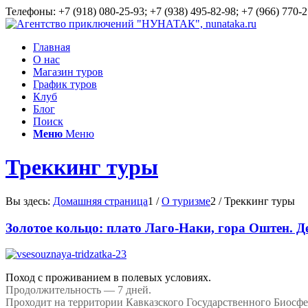
Телефоны: +7 (918) 080-25-93; +7 (938) 495-82-98; +7 (966) 770-2
Главная
О нас
Магазин туров
График туров
Клуб
Блог
Поиск
Меню
Меню
Треккинг туры
Вы здесь:
Домашняя страница
1
/
О туризме
2
/
Треккинг туры
Золотое кольцо: плато Лаго-Наки, гора Оштен. Д
Поход с проживанием в полевых условиях.
Продолжительность — 7 дней.
Проходит на территории Кавказского Государственного Биосф