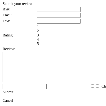
Submit your review
Имя:
Email:
Тема:
1
2
Rating:
3
4
5
Review:
Che
Submit
Cancel