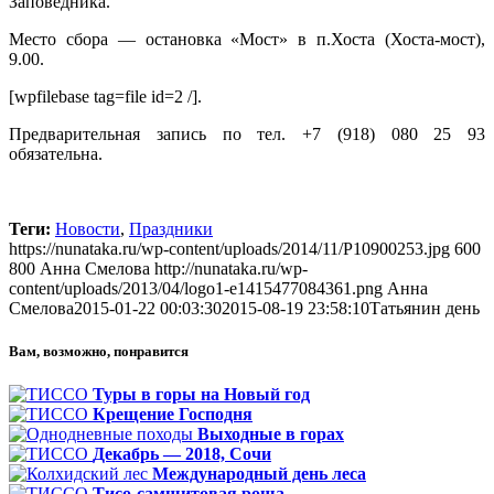
Заповедника.
Место сбора — остановка «Мост» в п.Хоста (Хоста-мост),
9.00.
[wpfilebase tag=file id=2 /].
Предварительная запись по тел. +7 (918) 080 25 93
обязательна.
Теги:
Новости
,
Праздники
https://nunataka.ru/wp-content/uploads/2014/11/P10900253.jpg
600
800
Анна Смелова
http://nunataka.ru/wp-
content/uploads/2013/04/logo1-e1415477084361.png
Анна
Смелова
2015-01-22 00:03:30
2015-08-19 23:58:10
Татьянин день
Вам, возможно, понравится
Туры в горы на Новый год
Крещение Господня
Выходные в горах
Декабрь — 2018, Сочи
Международный день леса
Тисо-самшитовая роща