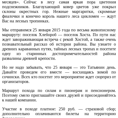
месяцев». Сейчас в лесу самая яркая пора цветения
подснежников. Благоухающий ковер цветов уже покрыл
склоны окрестных гор. Нежные маргаритки, скромные
фиалочки и конечно король нашего леса цикломен — ждут
Вас на лесных тропинках.
Мы отправимся 25 января 2015 года по весьма живописному
маршруту: поселок Хлебороб — поселок Хоста.
По пути нас
ждет завораживающая встреча с рекой Хостой, а также очень
познавательный рассказ об истории района. Вы узнаете о
древних караванных путях, тайных лесных тропах и посетите
одну из старинных достопримечательностей района
развалины древней крепости.
Но не надо забывать, что 25 января — это Татьянин день.
Давайте проведем его вместе — восхищаясь зимой по
сочински. Всех кто посетит это мероприятие ждет сюрприз от
организаторов.
Маршрут похода по силам и пионерам и пенсионером.
Поэтому смело приглашайте своих друзей и присоединяйтесь
к нашей компании.
Участие в походе платное: 250 руб. — страховой сбор;
дополнительно оплачиваются билеты на территорию